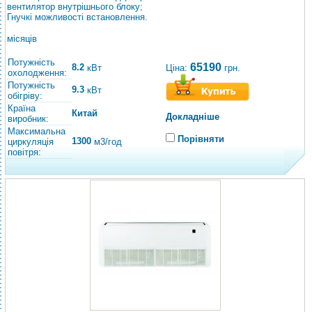
вентилятор внутрішнього блоку;
Гнучкі можливості встановлення.
місяців
Потужність
65190
8.2
Ціна:
грн.
кВт
охолодження:
Потужність
9.3
кВт
обігріву:
Країна
Китай
Докладніше
виробник:
Максимальна
Порівняти
1300
циркуляція
м3/год
повітря: