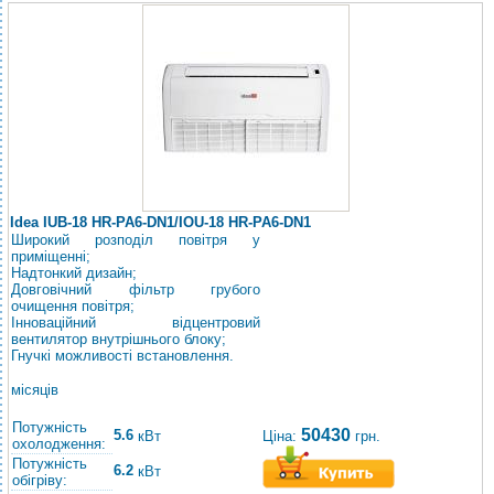
Idea IUB-18 HR-PA6-DN1/IOU-18 HR-PA6-DN1
Широкий розподіл повітря у
приміщенні;
Надтонкий дизайн;
Довговічний фільтр грубого
очищення повітря;
Інноваційний відцентровий
вентилятор внутрішнього блоку;
Гнучкі можливості встановлення.
місяців
Потужність
50430
5.6
Ціна:
грн.
кВт
охолодження:
Потужність
6.2
кВт
обігріву: