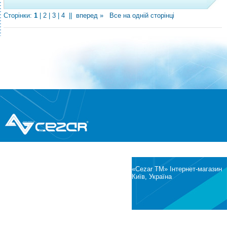
Сторінки:
1
|
2
|
3
|
4
||
вперед »
Все на одній сторінці
®
© Всі права захищені
CEZAR
Інтернет-магазин побутової техніки та
електроніки
«Cezar TM» Інтернет-магазин
Київ, Україна