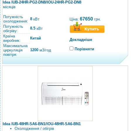
Idea IUB-24HR-PG2-DN8/IOU-24HR-PG2-DN8
місяців
Потужність
67650
8
Ціна:
грн.
кВт
охолодження:
Потужність
8.5
кВт
обігріву:
Країна
Китай
Докладніше
виробник:
Максимальна
Порівняти
1200
циркуляція
м3/год
повітря:
Idea IUB-48HR-SA6-BN1/IOU-48HR-SA6-BN1
Охолодження / обігрів