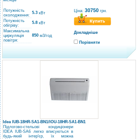
30750
Потужність
Ціна:
грн.
5.3
кВт
охолодження:
Потужність
5.8
кВт
обігріву:
Максимальна
Докладніше
850
циркуляція
м3/год
повітря:
Порівняти
Idea IUB-18HR-SA1-BN1/IOU-18HR-SA1-BN1
Підлогово-стельові кондиціонери
IDEA IUB-SA6 легко вписуються в
будь-який інтер'єр, їх можна