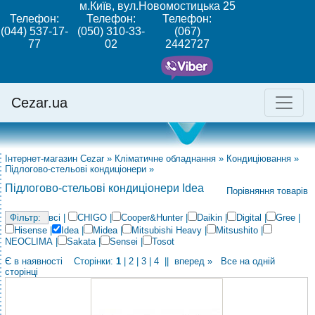
м.Київ, вул.Новомостицька 25
Телефон:
Телефон:
Телефон:
(044) 537-17-
(050) 310-33-
(067)
77
02
2442727
Cezar.ua
Інтернет-магазин Cezar
»
Кліматичне обладнання
»
Кондиціювання
»
Підлогово-стельові кондиціонери
»
Підлогово-стельові кондиціонери Idea
Порівняння товарів
всі
|
CHIGO
|
Cooper&Hunter
|
Daikin
|
Digital
|
Gree
|
Hisense
|
Idea
|
Midea
|
Mitsubishi Heavy
|
Mitsushito
|
NEOCLIMA
|
Sakata
|
Sensei
|
Tosot
Є в наявності
Сторінки:
1
|
2
|
3
|
4
||
вперед »
Все на одній
сторінці