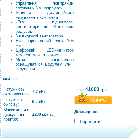
Управління повітряним
потоком у 3-х напрямках
ІЧ-пульт дистанційного
керування в комплекті
«Тихі» відцентрові
вентилятори зі збільшеним
радіусом
3 швидкості вентилятора
Низькопрофільний корпус 205
мм
Цифровий LED-індикатор
температури та режимів
Може опціонально
оснащуватися модулем Wi-Fi
керування.
місяців
41000
Потужність
Ціна:
грн.
7.2
кВт
охолодження:
Потужність
8.1
кВт
обігріву:
Максимальна
Докладніше
1200
циркуляція
м3/год
повітря:
Порівняти