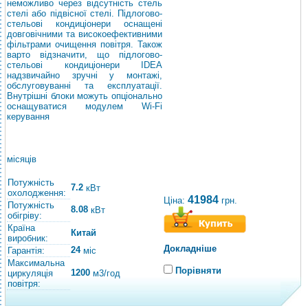
неможливо через відсутність стель
стелі або підвісної стелі. Підлогово-
стельові кондиціонери оснащені
довговічними та високоефективними
фільтрами очищення повітря. Також
варто відзначити, що підлогово-
стельові кондиціонери IDEA
надзвичайно зручні у монтажі,
обслуговуванні та експлуатації.
Внутрішні блоки можуть опціонально
оснащуватися модулем Wi-Fi
керування
місяців
Потужність
7.2
кВт
охолодження:
41984
Ціна:
грн.
Потужність
8.08
кВт
обігріву:
Країна
Китай
виробник:
Докладніше
24
Гарантія:
міс
Максимальна
Порівняти
1200
циркуляція
м3/год
повітря: