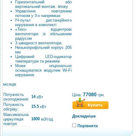
Горизонтальний або
вертикальний монтаж. блоку
Управління повітряним
потоком у 3-х напрямках
ІЧ-пульт дистанційного
керування в комплекті
«Тихі» відцентрові
вентилятори зі збільшеним
радіусом
3 швидкості вентилятора
Низькопрофільний корпус 205
мм
Цифровий LED-індикатор
температури та режимів
Може опціонально
оснащуватися модулем Wi-Fi
керування.
місяців
77080
Потужність
Ціна:
грн.
14
кВт
охолодження:
Потужність
15.5
кВт
обігріву:
Максимальна
Докладніше
1800
циркуляція
м3/год
повітря:
Порівняти