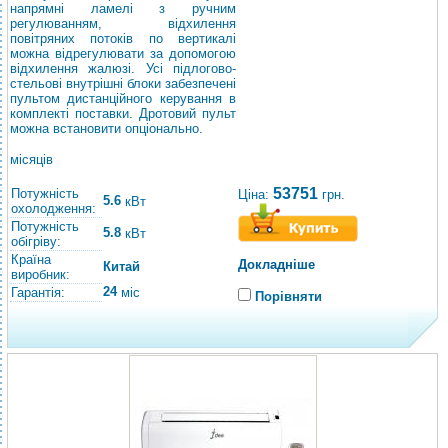
напрямні ламелі з ручним
регулюванням, відхилення
повітряних потоків по вертикалі
можна відрегулювати за допомогою
відхилення жалюзі. Усі підлогово-
стельові внутрішні блоки забезпечені
пультом дистанційного керування в
комплекті поставки. Дротовий пульт
можна встановити опціонально.
місяців
53751
Потужність
Ціна:
грн.
5.6
кВт
охолодження:
Потужність
5.8
кВт
обігріву:
Країна
Докладніше
Китай
виробник:
24
Гарантія:
міс
Порівняти