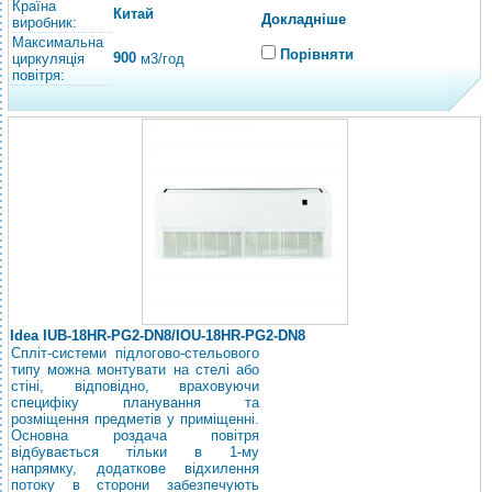
Країна
Китай
Докладніше
виробник:
Максимальна
Порівняти
900
циркуляція
м3/год
повітря:
Idea IUB-18HR-PG2-DN8/IOU-18HR-PG2-DN8
Спліт-системи підлогово-стельового
типу можна монтувати на стелі або
стіні, відповідно, враховуючи
специфіку планування та
розміщення предметів у приміщенні.
Основна роздача повітря
відбувається тільки в 1-му
напрямку, додаткове відхилення
потоку в сторони забезпечують