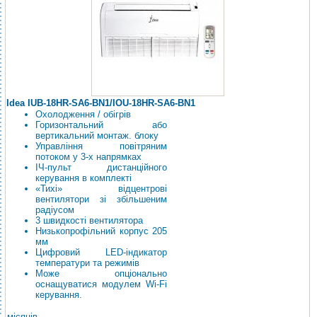
Idea IUB-18HR-SA6-BN1/IOU-18HR-SA6-BN1
Охолодження / обігрів
Горизонтальний або
вертикальний монтаж. блоку
Управління повітряним
потоком у 3-х напрямках
ІЧ-пульт дистанційного
керування в комплекті
«Тихі» відцентрові
вентилятори зі збільшеним
радіусом
3 швидкості вентилятора
Низькопрофільний корпус 205
мм
Цифровий LED-індикатор
температури та режимів
Може опціонально
оснащуватися модулем Wi-Fi
керування.
місяців