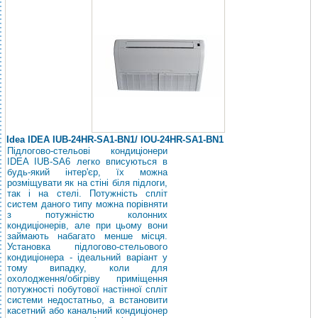
Idea IDEA IUB-24HR-SA1-BN1/ IOU-24HR-SA1-BN1
Підлогово-стельові кондиціонери
IDEA IUB-SA6 легко вписуються в
будь-який інтер'єр, їх можна
розміщувати як на стіні біля підлоги,
так і на стелі. Потужність спліт
систем даного типу можна порівняти
з потужністю колонних
кондиціонерів, але при цьому вони
займають набагато менше місця.
Установка підлогово-стельового
кондиціонера - ідеальний варіант у
тому випадку, коли для
охолодження/обігріву приміщення
потужності побутової настінної спліт
системи недостатньо, а встановити
касетний або канальний кондиціонер