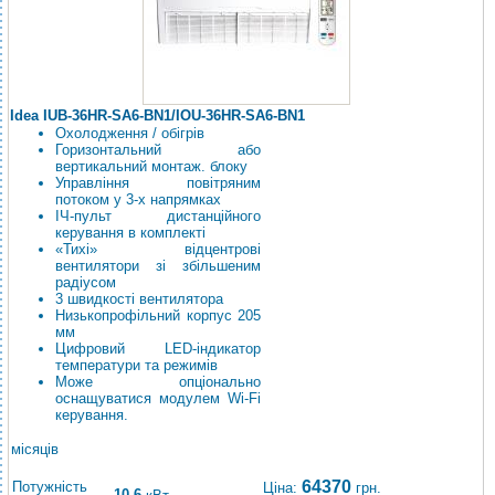
Idea IUB-36HR-SA6-BN1/IOU-36HR-SA6-BN1
Охолодження / обігрів
Горизонтальний або
вертикальний монтаж. блоку
Управління повітряним
потоком у 3-х напрямках
ІЧ-пульт дистанційного
керування в комплекті
«Тихі» відцентрові
вентилятори зі збільшеним
радіусом
3 швидкості вентилятора
Низькопрофільний корпус 205
мм
Цифровий LED-індикатор
температури та режимів
Може опціонально
оснащуватися модулем Wi-Fi
керування.
місяців
64370
Потужність
Ціна:
грн.
10.6