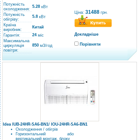
Потужність
5.28
кВт
охолодження:
31488
Ціна:
грн.
Потужність
5.8
кВт
обігріву:
Країна
Китай
виробник:
Докладніше
24
Гарантія:
міс
Максимальна
Порівняти
850
циркуляція
м3/год
повітря:
Idea IUB-24HR-SA6-BN1/ IOU-24HR-SA6-BN1
Охолодження / обігрів
Горизонтальний або
вертикальний монтаж. блоку