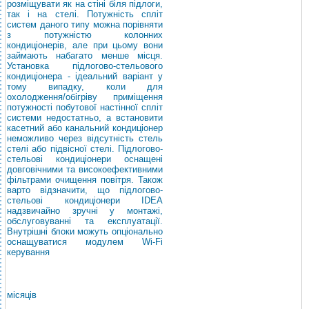
розміщувати як на стіні біля підлоги,
так і на стелі. Потужність спліт
систем даного типу можна порівняти
з потужністю колонних
кондиціонерів, але при цьому вони
займають набагато менше місця.
Установка підлогово-стельового
кондиціонера - ідеальний варіант у
тому випадку, коли для
охолодження/обігріву приміщення
потужності побутової настінної спліт
системи недостатньо, а встановити
касетний або канальний кондиціонер
неможливо через відсутність стель
стелі або підвісної стелі. Підлогово-
стельові кондиціонери оснащені
довговічними та високоефективними
фільтрами очищення повітря. Також
варто відзначити, що підлогово-
стельові кондиціонери IDEA
надзвичайно зручні у монтажі,
обслуговуванні та експлуатації.
Внутрішні блоки можуть опціонально
оснащуватися модулем Wi-Fi
керування
місяців