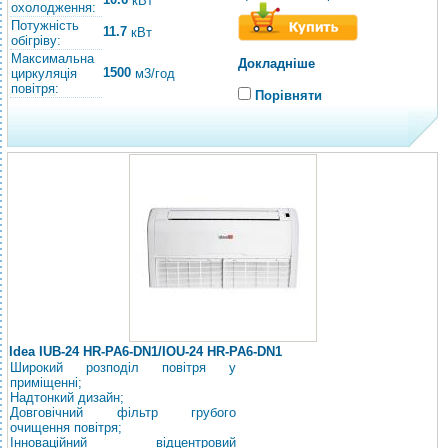
кВт
охолодження:
Потужність
11.7
кВт
обігріву:
Максимальна
Докладніше
1500
циркуляція
м3/год
повітря:
Порівняти
Idea IUB-24 HR-PA6-DN1/IOU-24 HR-PA6-DN1
Широкий розподіл повітря у
приміщенні;
Надтонкий дизайн;
Довговічний фільтр грубого
очищення повітря;
Інноваційний відцентровий