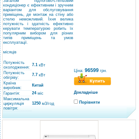
Загалом підлогово-стельовий
кондиціонер є ефективним і зручним
варіантом для обслуговування
приміщень, де монтаж на стіну або
стелю неможливий. Їхня велика
потужність і здатність ефективно
керувати температурою робить їх
популярним вибором для різних
типів приміщень та умов
експлуатації.
місяців
Потужність
7.1
кВт
охолодження:
96599
Ціна:
грн.
Потужність
7.7
кВт
обігріву:
Країна
Китай
виробник:
Докладніше
24
Гарантія:
міс
Максимальна
Порівняти
1250
циркуляція
м3/год
повітря: