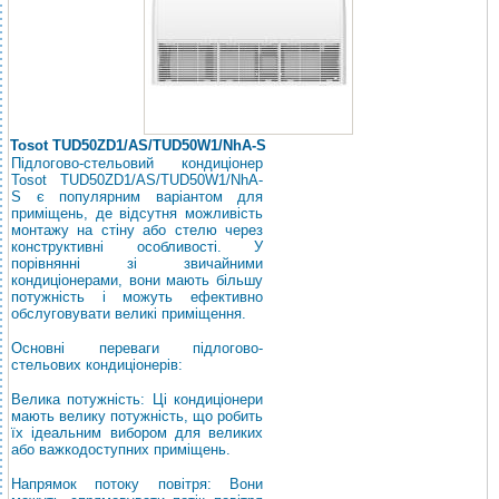
Tosot TUD50ZD1/AS/TUD50W1/NhA-S
Підлогово-стельовий кондиціонер
Tosot TUD50ZD1/AS/TUD50W1/NhA-
S є популярним варіантом для
приміщень, де відсутня можливість
монтажу на стіну або стелю через
конструктивні особливості. У
порівнянні зі звичайними
кондиціонерами, вони мають більшу
потужність і можуть ефективно
обслуговувати великі приміщення.
Основні переваги підлогово-
стельових кондиціонерів:
Велика потужність: Ці кондиціонери
мають велику потужність, що робить
їх ідеальним вибором для великих
або важкодоступних приміщень.
Напрямок потоку повітря: Вони