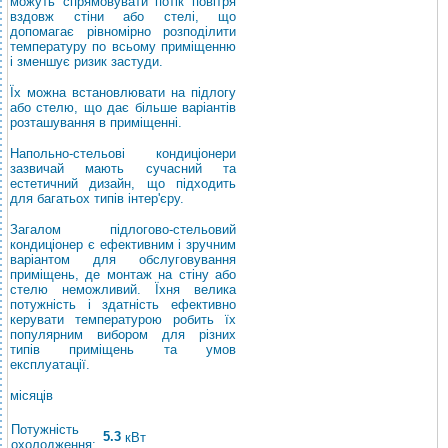
можуть спрямовувати потік повітря
вздовж стіни або стелі, що
допомагає рівномірно розподілити
температуру по всьому приміщенню
і зменшує ризик застуди.
Їх можна встановлювати на підлогу
або стелю, що дає більше варіантів
розташування в приміщенні.
Напольно-стельові кондиціонери
зазвичай мають сучасний та
естетичний дизайн, що підходить
для багатьох типів інтер'єру.
Загалом підлогово-стельовий
кондиціонер є ефективним і зручним
варіантом для обслуговування
приміщень, де монтаж на стіну або
стелю неможливий. Їхня велика
потужність і здатність ефективно
керувати температурою робить їх
популярним вибором для різних
типів приміщень та умов
експлуатації.
місяців
Потужність
5.3
кВт
охолодження: