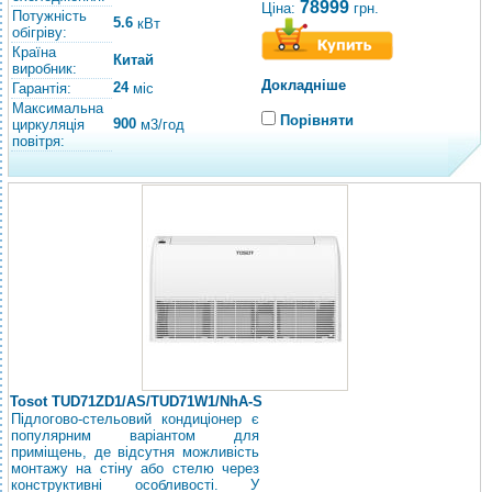
78999
Ціна:
грн.
Потужність
5.6
кВт
обігріву:
Країна
Китай
виробник:
Докладніше
24
Гарантія:
міс
Максимальна
Порівняти
900
циркуляція
м3/год
повітря:
Tosot TUD71ZD1/AS/TUD71W1/NhA-S
Підлогово-стельовий кондиціонер є
популярним варіантом для
приміщень, де відсутня можливість
монтажу на стіну або стелю через
конструктивні особливості. У