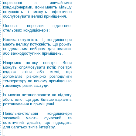
порівнянні зі звичайними
кондиціонерами, вони мають більшу
потужність і можуть ефективно
обслуговувати великі приміщення.
Основні переваги підлогово-
стельових кондиціонерів:
Велика потужність: Ці кондиціонери
мають велику потужність, що робить
їх ідеальним вибором для великих
або важкодоступних приміщень.
Напрямок потоку повітря: Вони
можуть спрямовувати потік повітря
вздовж стіни або стелі, що
допомагає рівномірно розподілити
температуру по всьому приміщенню
і зменшує ризик застуди.
Їх можна встановлювати на підлогу
або стелю, що дає більше варіантів
розташування в приміщенні.
Напольно-стельові кондиціонери
зазвичай мають сучасний та
естетичний дизайн, що підходить
для багатьох типів інтер'єру.