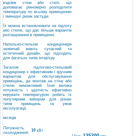
вздовж стіни або стелі, що
допомагає рівномірно розподілити
температуру по всьому приміщенню
і зменшує ризик застуди.
Їх можна встановлювати на підлогу
або стелю, що дає більше варіантів
розташування в приміщенні.
Напольно-стельові кондиціонери
зазвичай мають сучасний та
естетичний дизайн, що підходить
для багатьох типів інтер'єру.
Загалом підлогово-стельовий
кондиціонер є ефективним і зручним
варіантом для обслуговування
приміщень, де монтаж на стіну або
стелю неможливий. Їхня велика
потужність і здатність ефективно
керувати температурою робить їх
популярним вибором для різних
типів приміщень та умов
експлуатації.
місяців
Потужність
10
кВт
охолодження:
135200
Ціна:
грн.