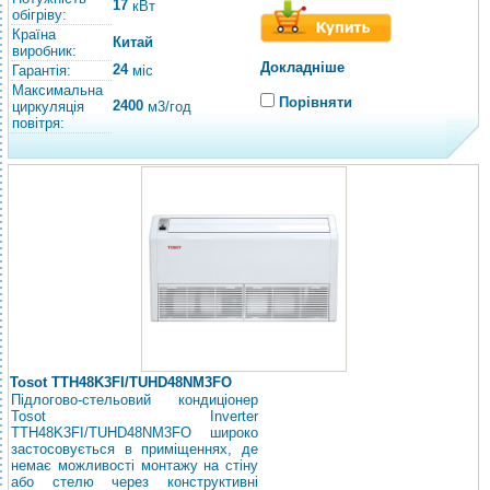
17
кВт
обігріву:
Країна
Китай
виробник:
Докладніше
24
Гарантія:
міс
Максимальна
Порівняти
2400
циркуляція
м3/год
повітря:
Tosot TTH48K3FI/TUHD48NM3FO
Підлогово-стельовий кондиціонер
Tosot Inverter
TTH48K3FI/TUHD48NM3FO широко
застосовується в приміщеннях, де
немає можливості монтажу на стіну
або стелю через конструктивні