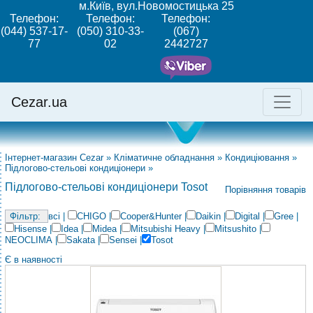
м.Київ, вул.Новомостицька 25
Телефон:
Телефон:
Телефон:
(044) 537-17-
(050) 310-33-
(067)
77
02
2442727
Cezar.ua
Інтернет-магазин Cezar
»
Кліматичне обладнання
»
Кондиціювання
»
Підлогово-стельові кондиціонери
»
Підлогово-стельові кондиціонери Tosot
Порівняння товарів
всі
|
CHIGO
|
Cooper&Hunter
|
Daikin
|
Digital
|
Gree
|
Hisense
|
Idea
|
Midea
|
Mitsubishi Heavy
|
Mitsushito
|
NEOCLIMA
|
Sakata
|
Sensei
|
Tosot
Є в наявності