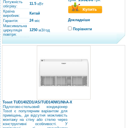
Потужність
11.5
кВт
обігріву:
Країна
Китай
виробник:
Докладніше
24
Гарантія:
міс
Максимальна
Порівняти
1250
циркуляція
м3/год
повітря:
Tosot TUD140ZD1/AS/TUD140W1/NhA-X
Підлогово-стельовий кондиціонер
Tosot є популярним варіантом для
приміщень, де відсутня можливість
монтажу на стіну або стелю через
конструктивні особливості. У