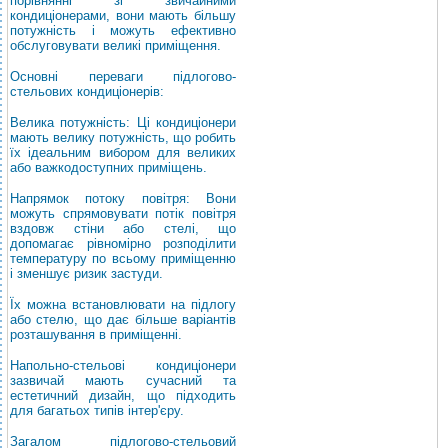
порівнянні зі звичайними
кондиціонерами, вони мають більшу
потужність і можуть ефективно
обслуговувати великі приміщення.
Основні переваги підлогово-
стельових кондиціонерів:
Велика потужність: Ці кондиціонери
мають велику потужність, що робить
їх ідеальним вибором для великих
або важкодоступних приміщень.
Напрямок потоку повітря: Вони
можуть спрямовувати потік повітря
вздовж стіни або стелі, що
допомагає рівномірно розподілити
температуру по всьому приміщенню
і зменшує ризик застуди.
Їх можна встановлювати на підлогу
або стелю, що дає більше варіантів
розташування в приміщенні.
Напольно-стельові кондиціонери
зазвичай мають сучасний та
естетичний дизайн, що підходить
для багатьох типів інтер'єру.
Загалом підлогово-стельовий