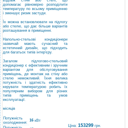
вздовж стіни або стелі, що
допомагає рівномірно розподілити
температуру по всьому приміщенню
і зменшує ризик застуди.
Їх можна встановлювати на підлогу
або стелю, що дає більше варіантів
розташування в приміщенні.
Напольно-стельові кондиціонери
зазвичай мають сучасний та
естетичний дизайн, що підходить
для багатьох типів інтер'єру.
Загалом підлогово-стельовий
кондиціонер є ефективним і зручним
варіантом для обслуговування
приміщень, де монтаж на стіну або
стелю неможливий. Їхня велика
потужність і здатність ефективно
керувати температурою робить їх
популярним вибором для різних
типів приміщень та умов
експлуатації.
місяців
Потужність
16
кВт
охолодження:
153299
Ціна:
грн.
Потужність