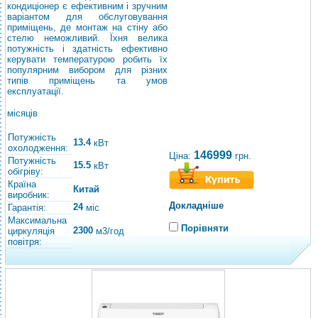
кондиціонер є ефективним і зручним
варіантом для обслуговування
приміщень, де монтаж на стіну або
стелю неможливий. Їхня велика
потужність і здатність ефективно
керувати температурою робить їх
популярним вибором для різних
типів приміщень та умов
експлуатації.
місяців
Потужність
13.4
кВт
охолодження:
146999
Ціна:
грн.
Потужність
15.5
кВт
обігріву:
Країна
Китай
виробник:
Докладніше
24
Гарантія:
міс
Максимальна
Порівняти
2300
циркуляція
м3/год
повітря: