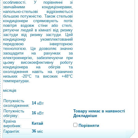
особливості. У порівнянні зі
звичайними кондиціонерами,
напольно-стельові відрізняються
більшою потужністю. Також стельові
кондиціонери спрямовують потік
повітря вздовж стіни або стелі,
рятуючи людей в кімнаті від ризику
застуди від ризику застуди. Цей
кондиціонер укомплектований
передовою інверторною
технологією. Це дозволяє значно
заощадити на рахунках за
електроенергію, забезпечуючи при
цьому високоефективну роботу
кондиціонера на обігрів та
охолодження навіть на гранично
низьких -20°C та високих +48°C
температурах.
місяців
Потужність
14
кВт
охолодження:
Потужність
Товару немає в наявності
16
кВт
обігріву:
Докладніше
Країна
Китай
Порівняти
виробник:
36
Гарантія:
міс