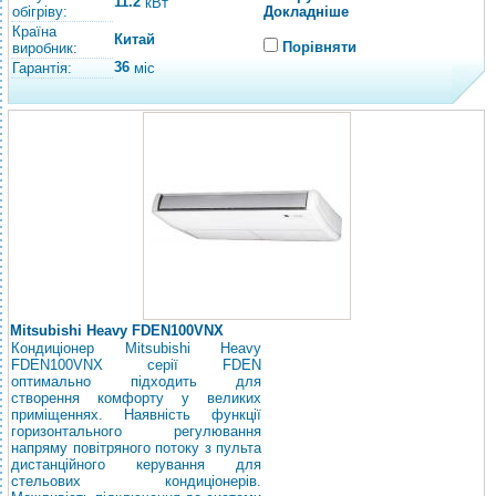
11.2
кВт
обігріву:
Докладніше
Країна
Китай
Порівняти
виробник:
36
Гарантія:
міс
Mitsubishi Heavy FDEN100VNX
Кондиціонер Mitsubishi Heavy
FDEN100VNX серії FDEN
оптимально підходить для
створення комфорту у великих
приміщеннях. Наявність функції
горизонтального регулювання
напряму повітряного потоку з пульта
дистанційного керування для
стельових кондиціонерів.