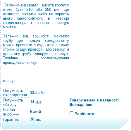
Залежно від моделі, висота корпусу
може бути 210 або 250 мм, що
дозволяє зробити вибір на користь
цього малопомітного в інтер'єрі
кондиціонера і значно спрощує
монтаж.
Залежно від зручності монтажу
трубу для подачі холодоагенту
можна провести з будь-якої з трьох
сторін: ззаду, праворуч або зверху, а
дренажну трубу - ліворуч і праворуч.
Технічне обслуговування
провадиться знизу.
місяців
Потужність
12.5
кВт
охолодження:
Потужність
Товару немає в наявності
14
кВт
обігріву:
Докладніше
Країна
Китай
Порівняти
виробник:
36
Гарантія:
міс