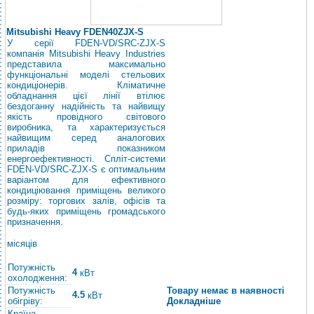
Mitsubishi Heavy FDEN40ZJX-S
У серії FDEN-VD/SRC-ZJX-S
компанія Mitsubishi Heavy Industries
представила максимально
функціональні моделі стельових
кондиціонерів. Кліматичне
обладнання цієї лінії втілює
бездоганну надійність та найвищу
якість провідного світового
виробника, та характеризується
найвищим серед аналогових
приладів показником
енергоефективності. Спліт-системи
FDEN-VD/SRC-ZJX-S є оптимальним
варіантом для ефективного
кондиціювання приміщень великого
розміру: торгових залів, офісів та
будь-яких приміщень громадського
призначення.
місяців
Потужність
4
кВт
охолодження:
Потужність
Товару немає в наявності
4.5
кВт
обігріву:
Докладніше
Країна