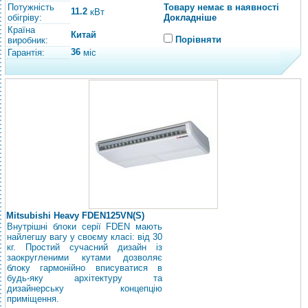
Потужність
Товару немає в наявності
11.2
кВт
обігріву:
Докладніше
Країна
Китай
Порівняти
виробник:
36
Гарантія:
міс
Mitsubishi Heavy FDEN125VN(S)
Внутрішні блоки серії FDEN мають
найлегшу вагу у своєму класі: від 30
кг. Простий сучасний дизайн із
заокругленими кутами дозволяє
блоку гармонійно вписуватися в
будь-яку архітектуру та
дизайнерську концепцію
приміщення.