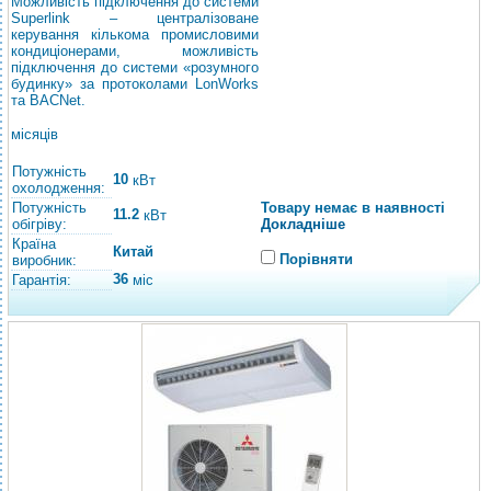
Можливість підключення до системи
Superlink – централізоване
керування кількома промисловими
кондиціонерами, можливість
підключення до системи «розумного
будинку» за протоколами LonWorks
та BACNet.
місяців
Потужність
10
кВт
охолодження:
Потужність
Товару немає в наявності
11.2
кВт
обігріву:
Докладніше
Країна
Китай
Порівняти
виробник:
36
Гарантія:
міс