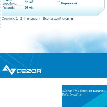
Китай
Порівняти
виробник:
36
Гарантія:
міс
Сторінки:
1
|
2
||
вперед »
Все на одній сторінці
®
© Всі права захищені
CEZAR
Інтернет-магазин побутової техніки та
електроніки
«Cezar TM» Інтернет-магазин
Київ, Україна