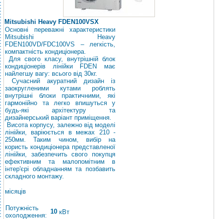
Mitsubishi Heavy FDEN100VSX
Основні переважні характеристики
Mitsubishi Heavy
FDEN100VD/FDC100VS – легкість,
компактність кондиціонера.
Для свого класу, внутрішній блок
кондиціонерів лінійки FDEN має
найлегшу вагу: всього від 30кг.
Сучасний акуратний дизайн із
заокругленими кутами роблять
внутрішні блоки практичними, які
гармонійно та легко впишуться у
будь-які архітектуру та
дизайнерський варіант приміщення.
Висота корпусу, залежно від моделі
лінійки, варіюється в межах 210 -
250мм. Таким чином, вибір на
користь кондиціонера представленої
лінійки, забезпечить свого покупця
ефективним та малопомітним в
інтер'єрі обладнанням та позбавить
складного монтажу.
місяців
Потужність
10
кВт
охолодження: