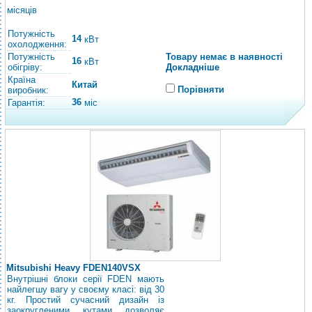
місяців
Потужність
14
кВт
охолодження:
Потужність
Товару немає в наявності
16
кВт
обігріву:
Докладніше
Країна
Китай
Порівняти
виробник:
36
Гарантія:
міс
Mitsubishi Heavy FDEN140VSX
Внутрішні блоки серії FDEN мають
найлегшу вагу у своєму класі: від 30
кг. Простий сучасний дизайн із
заокругленими кутами дозволяє