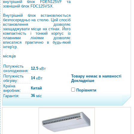
внутрішній блок FDEN125VF та
зовнішній блок FDC125VSX.
Внутрішній блок встановлюється
безпосередньо на стелю. Цей спосіб
встановлення дозволяє
заощаджувати місце на стінах. Його
компактність і тонкий корпус із
плавними лініями дозволяє
вписатися практично в будь-який
інтер'єр.
місяців
Потужність
12.5
кВт
охолодження:
Потужність
Товару немає в наявності
14
кВт
обігріву:
Докладніше
Країна
Китай
Порівняти
виробник:
36
Гарантія:
міс