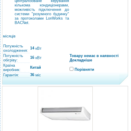
централізоване керування
кількома кондиціонерами,
можливість підключення до
системи "розумного будинку"
за протоколами LonWorks та
BACNet.
місяців
Потужність
14
кВт
охолодження:
Потужність
Товару немає в наявності
16
кВт
обігріву:
Докладніше
Країна
Китай
Порівняти
виробник:
36
Гарантія:
міс