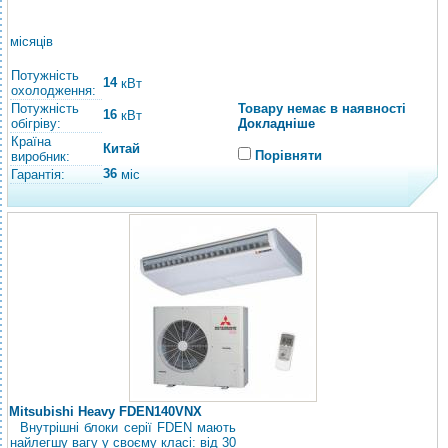
місяців
Потужність
14
кВт
охолодження:
Потужність
Товару немає в наявності
16
кВт
обігріву:
Докладніше
Країна
Китай
Порівняти
виробник:
36
Гарантія:
міс
Mitsubishi Heavy FDEN140VNX
Внутрішні блоки серії FDEN мають
найлегшу вагу у своєму класі: від 30