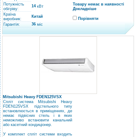
Потужність
Товару немає в наявності
14
кВт
обігріву:
Докладніше
Країна
Китай
Порівняти
виробник:
36
Гарантія:
міс
Mitsubishi Heavy FDEN125VSX
Спліт система Mitsubishi Heavy
FDEN125VSX підстельного типу
встановлюється в приміщеннях, де
немає підвісних стель і в яких
неможливо встановити канальний
або касетний кондиціонер.
У комплект спліт системи входить