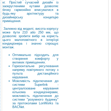
кг. Простий сучасний дизайн із
заокругленими кутами дозволяє
блоку гармонійно вписуватися в
будь-яку архітектуру та
дизайнерську концепцію
приміщення.
Залежно від моделі, висота корпусу
може бути 210 або 250 мм, що
дозволяє зробити вибір на користь
цього малопомітного в інтер'єрі
кондиціонера і значно спрощує
монтаж.
Оптимально підходить для
створення комфорту у
великих приміщеннях.
Горизонтальне регулювання
напряму повітряного потоку з
пульта дистанційного
керування.
Можливість підключення до
системи Superlink -
централізоване керування
кількома кондиціонерами,
можливість підключення до
системи "розумного будинку"
за протоколами LonWorks та
BACNet.