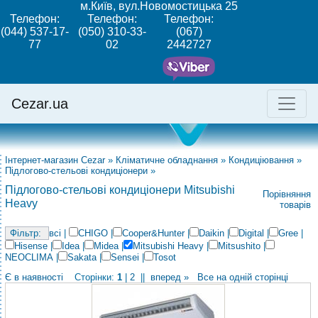
м.Київ, вул.Новомостицька 25
Телефон:
Телефон:
Телефон:
(044) 537-17-
(050) 310-33-
(067)
77
02
2442727
Cezar.ua
Інтернет-магазин Cezar
»
Кліматичне обладнання
»
Кондиціювання
»
Підлогово-стельові кондиціонери
»
Підлогово-стельові кондиціонери Mitsubishi
Порівняння
Heavy
товарів
всі
|
CHIGO
|
Cooper&Hunter
|
Daikin
|
Digital
|
Gree
|
Hisense
|
Idea
|
Midea
|
Mitsubishi Heavy
|
Mitsushito
|
NEOCLIMA
|
Sakata
|
Sensei
|
Tosot
Є в наявності
Сторінки:
1
|
2
||
вперед »
Все на одній сторінці