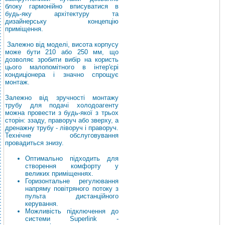
блоку гармонійно вписуватися в
будь-яку архітектуру та
дизайнерську концепцію
приміщення.
Залежно від моделі, висота корпусу
може бути 210 або 250 мм, що
дозволяє зробити вибір на користь
цього малопомітного в інтер'єрі
кондиціонера і значно спрощує
монтаж.
Залежно від зручності монтажу
трубу для подачі холодоагенту
можна провести з будь-якої з трьох
сторін: ззаду, праворуч або зверху, а
дренажну трубу - ліворуч і праворуч.
Технічне обслуговування
провадиться знизу.
Оптимально підходить для
створення комфорту у
великих приміщеннях.
Горизонтальне регулювання
напряму повітряного потоку з
пульта дистанційного
керування.
Можливість підключення до
системи Superlink -