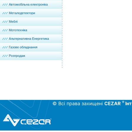
Автомобільна електроніка
Металодетектори
Меблі
Мототехніка
Альтернативна Енергетика
Газове обладнання
Розпродаж
®
© Всі права захищені
CEZAR
Ін