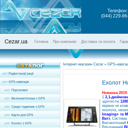
Телефон:
(044) 229-86
Cezar.ua
Головна
Про компанію
Доставка та оплата
Гара
Інтернет-магазин Cezar
»
GPS-навігац
Радіостанції рації
Ехолот H
GPS-навігація
Портативні
Новинка 2019 
1
2,1-дюймови
Велокомп'ютери з GPS
здатністю
1280
екрана чи клав
Смарт годинник з GPS
ехолота, незал
Imaging+ та M
Карти для GPS
Ватт.
Система
Високоточний
Ехолот з GPS
Вбудований
Bl