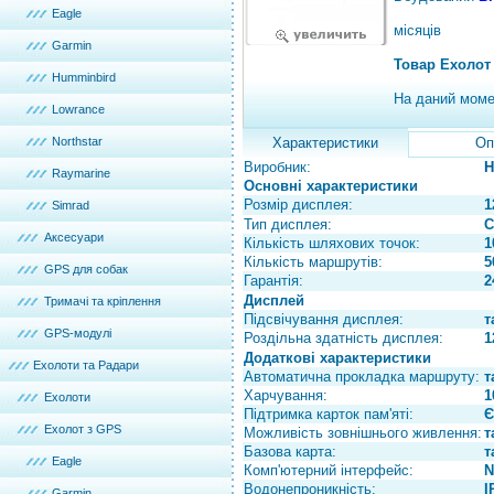
Eagle
місяців
Garmin
Товар Ехолот
Humminbird
На даний моме
Lowrance
Northstar
Характеристики
Оп
Виробник:
H
Raymarine
Основні характеристики
Розмір дисплея:
1
Simrad
Тип дисплея:
C
Аксесуари
Кількість шляхових точок:
1
Кількість маршрутів:
5
GPS для собак
Гарантія:
2
Дисплей
Тримачі та кріплення
Підсвічування дисплея:
т
GPS-модулі
Роздільна здатність дисплея:
1
Додаткові характеристики
Ехолоти та Радари
Автоматична прокладка маршруту:
т
Харчування:
1
Ехолоти
Підтримка карток пам'яті:
Є
Ехолот з GPS
Можливість зовнішнього живлення:
т
Базова карта:
т
Eagle
Комп'ютерний інтерфейс:
N
Водонепроникність:
I
Garmin