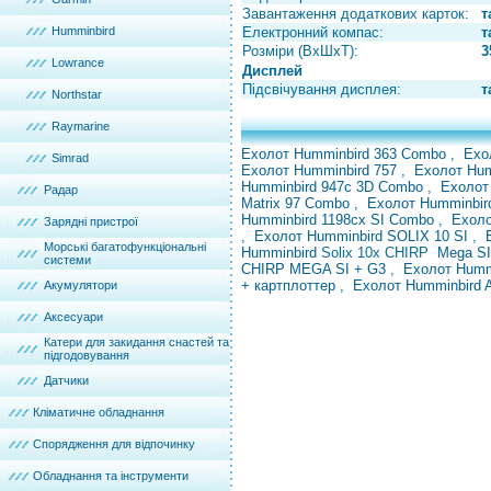
Завантаження додаткових карток:
т
Humminbird
Електронний компас:
т
Розміри (ВхШхТ):
3
Lowrance
Дисплей
Підсвічування дисплея:
т
Northstar
Raymarine
Ехолот Humminbird 363 Combo
,
Ехо
Simrad
Ехолот Humminbird 757
,
Ехолот Hu
Humminbird 947с 3D Combo
,
Ехоло
Радар
Matrix 97 Combo
,
Ехолот
Humminbir
Humminbird 1198cx SI Combo
,
Ехоло
Зарядні пристрої
,
Ехолот Humminbird SOLIX 10 SI
,
Морські багатофункціональні
Humminbird
Solix 10x CHIRP
Mega S
системи
CHIRP MEGA SI + G3
,
Ехолот Humm
+ картплоттер
,
Ехолот Humminbird
Акумулятори
Аксесуари
Катери для закидання снастей та
підгодовування
Датчики
Кліматичне обладнання
Спорядження для відпочинку
Обладнання та інструменти