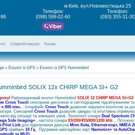
м.Київ, вул.Новомостицька 25
Телефон:
Телефон:
-86
(098) 599-02-60
(093) 355-31-30
нтії
Співробітництво
Кошик
ія
»
Ехолот із GPS
»
Ехолот із GPS Humminbird
umminbird SOLIX 12x CHIRP MEGA SI+ G2
року!
Рибопошуковий ехолот Humminbird
SOLIX 12 CHIRP MEGA SI+G2
м Cross Touch
сенсорним дисплеєм зі світлодіодним підсвічуванням та
 x 800 пікс.
. Інтерфейс
Cross Touch
дозволяє керувати ехолотом за до
іатури. Сенсорний
Cross Touch
дозволяє швидко та інтуїтивно отримуват
ежно від ситуації та зовнішніх умов. Технології сонара
Dual Spectrum C
ega Side Imaging+
, частота сонара
83/200/455/800/1200 kHz
,. Потужніс
i-Pilot Link
для підключення двигуна
Minn Kota, Ethernet-порт, NMEA 2
GPS
приймач
10 Гц
. Підтримка навігаційних карт
Navionics+ та AutoChar
uetooth та Wi-Fi.