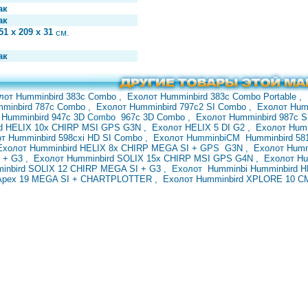
ак
ак
51 х 209 х 31
см.
ак
лот Humminbird 383с Combo
,
Ехолот Humminbird 383с Combo Portable
,
mminbird 787с Combo
,
Ехолот Humminbird 797с2 SI Combo
,
Ехолот Hum
т
Humminbird 947с 3D
Combo
967с 3D Combo
,
Ехолот Humminbird 987с 
d HELIX 10x CHIRP MSI GPS G3N
,
Ехолот HELIX 5 DI G2
,
Ехолот Hum
т Humminbird 598cxi
HD SI Combo
,
Ехолот
HumminbiCM
Humminbird 58
Ехолот Humminbird HELIX 8x CHIRP MEGA SI +
GPS
G3N
,
Ехолот Hum
I + G3
,
Ехолот
Humminbird SOLIX 15x CHIRP MSI GPS G4N
,
Ехолот Hu
inbird SOLIX 12 CHIRP
MEGA SI + G3
,
Ехолот
Humminbi Humminbird 
 Apex 19 MEGA SI + CHARTPLOTTER
,
Ехолот Humminbird XPLORE 10 CM