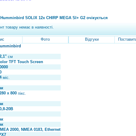
 Humminbird SOLIX 12x CHIRP MEGA SI+ G2 очікується
нт товару немає в наявності.
ис
Фото
Відгуки
Поставит
umminbird
2,1"
см
olor TFT Touch Screen
0000
0
4
міс.
ак
280 х 800
пікс.
ак
0,8-20В
ак
ак
MEA 2000, NMEA 0183, Ethernet
PX7