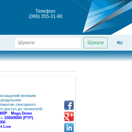
Телефон:
(066) 355-31-90
Шукати
RU
оснащений великим
 роздільною
помогою сенсорного
и доступ до технологій
HIRP
,
Mega Down
ть
1000/8000 (PTP)
000
.
t Live
.