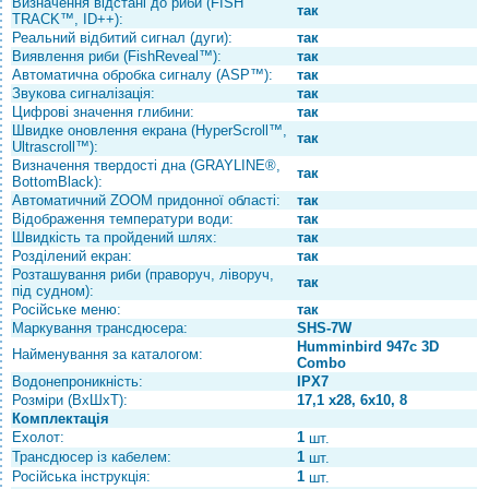
Визначення відстані до риби (FISH
так
TRACK™, ID++):
Реальний відбитий сигнал (дуги):
так
Виявлення риби (FishReveal™):
так
Автоматична обробка сигналу (ASP™):
так
Звукова сигналізація:
так
Цифрові значення глибини:
так
Швидке оновлення екрана (HyperScroll™,
так
Ultrascroll™):
Визначення твердості дна (GRAYLINE®,
так
BottomBlack):
Автоматичний ZOOM придонної області:
так
Відображення температури води:
так
Швидкість та пройдений шлях:
так
Розділений екран:
так
Розташування риби (праворуч, ліворуч,
так
під судном):
Російське меню:
так
Маркування трансдюсера:
SHS-7W
Humminbird 947с 3D
Найменування за каталогом:
Combo
Водонепроникність:
IPX7
Розміри (ВхШхТ):
17,1 x28, 6x10, 8
Комплектація
Ехолот:
1
шт.
Трансдюсер із кабелем:
1
шт.
Російська інструкція:
1
шт.