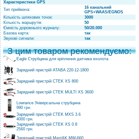
Характеристики GPS
16 канальний
Тип приймача:
GPS+WAAS/EGNOS
Кількість шляхових точок:
3000
Кількість маршрутів:
50
Ємність дорожнього журналу:
50/20.000
Базова карта:
так
Звукові сигнали:
так
З цим товаром рекомендуємо:
Eagle Струбцина для кріплення датчика ехолота
Зарядний пристрій ATABA 220-12-1800
Зарядний пристрій CTEK XS 800
Зарядний пристрій CTEK MULTI XS 3600
Lowrance Універсальна струбцина
990 грн.
Зарядний пристрій CTEK MXS 3.6
4000 грн.
Зарядний пристрій CTEK XS 0.8
2560 грн.
Зарядний пристрій MastAK MW-660