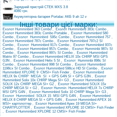
Зарядний пристрій CTEK MXS 3.8
4080 грн.
Акумуляторна батарея Portalac АКБ 9 ah 12 v
Інші товари цієї марки:
Ехолот Humminbird 363 Combo
,
Ехолот Humminbird 383с Combo
,
Ехолот Humminbird 383с Combo Portable
,
Ехолот Humminbird 580
Combo
,
Ехолот
Humminbird
595с Combo
,
Ехолот Humminbird 757
,
Ехолот Humminbird 787с Combo
,
Ехолот Humminbird 797с2 SI
Combo
,
Ехолот
Humminbird 917с
Combo
,
Ехолот Humminbird 937с
Combo
,
Ехолот Humminbird 957с Combo
,
Ехолот Humminbi 987с SI
Combo
,
Ехолот Humminbird 997с SI Combo
,
Ехолот Humminbird
Matrix 97 Combo
,
Ехолот Humminbird HELIX 10x CHIRP MSI GPS
G3N
,
Ехолот
Humminbird Helix 5 SI
,
Ехолот
Humminbi 898c SI
Combo
,
Ехолот Humminbird 998 SI Combo
,
Ехолот Humminbird
1198cx SI Combo
,
Ехолот Humminbird 598cxi HD SI Combo
, Ехолот
Humminbird
XPLORE 9
CMSI+ Fish Finder
,
Ехолот
Humminbird
HELIX
9x
CHIRP
MEGA
SI
+
GPS
G4N
SI + GPS G3N
,
Ехолот
Humminbird Solix 10x CHIRP Mega SI+ G3
,
Ехолот Humminbird
SOLIX 12x CHIRP MEGA SI+ G2
,
Ехолот Humminbird SOLIX 15x
CHIRP MEGA SI
+ G2
,
Ехолот
Hummin
Humminbird HELIX 7x CHIRP
MSI GPS G4N
,
Ехолот Humminbird Solix 10
CHIRP Mega SI+ G3
,
Ехолот
Humminbird
SOLIX
15
MSI GPS G4N
,
Ехолот Humminbird
HELIX 8 CHIRP MEGA SI + GPS G4N
,
Ехолот Humminbird APEX 16
MSI+ картплоттер
,
Ехолот Humminbird Apex 19 MEGA SI+
CHARTPLOTTER
,
Ехолот Humminbird XPLORE 10 CMSI+ Fish Finder
,
Ехолот Humminbird XPLORE 12 CMSI+ Fish Finder