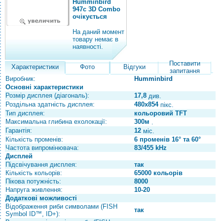
Humminbird
947с 3D Combo
очікується
На даний момент
товару немає в
наявності.
Поставити
Характеристики
Фото
Відгуки
запитання
Виробник:
Humminbird
Основні характеристики
Розмір дисплея (діагональ):
17,8
див.
Роздільна здатність дисплея:
480x854
пікс.
Тип дисплея:
кольоровий TFT
Максимальна глибина ехолокації:
300м
.
Гарантія:
12
міс.
Кількість променів:
6 променів 16° та 60°
Частота випромінювача:
83/455 kHz
Дисплей
Підсвічування дисплея:
так
Кількість кольорів:
65000 кольорів
Пікова потужність:
8000
Напруга живлення:
10-20
Додаткові можливості
Відображення риби символами (FISH
так
Symbol ID™, ID+):