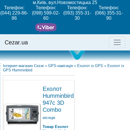
м.Київ, вул.Новомостицька 25
Телефон:
Телефон:
Телефон:
Телефон:
(044) 229-86-
(098) 599-02-
(093) 355-31-
(066) 355-31-
86
60
30
90
Cezar.ua
Інтернет-магазин Cezar
»
GPS-навігація
»
Ехолот із GPS
»
Ехолот із
GPS Humminbird
Ехолот
Humminbird
947с 3D
Combo
місяців
Товар Ехолот