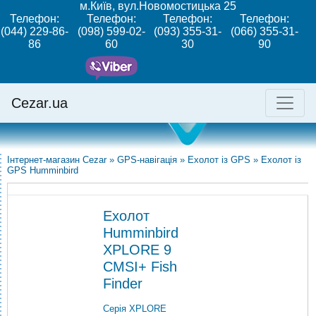
м.Київ, вул.Новомостицька 25
Телефон:
Телефон:
Телефон:
Телефон:
(044) 229-86-
(098) 599-02-
(093) 355-31-
(066) 355-31-
86
60
30
90
Cezar.ua
Інтернет-магазин Cezar
»
GPS-навігація
»
Ехолот із GPS
»
Ехолот із
GPS Humminbird
Ехолот
Humminbird
XPLORE 9
CMSI+ Fish
Finder
Серія XPLORE