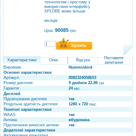
технологіям і простому у
використанні інтерфейсу
XPLORE може більше
місяців
90085
Ціна:
грн.
Поставити
Характеристики
Опис
Відгуки
запитання
Виробник:
Humminbird
Основні характеристики
Артикул:
0082324058653
Розмір дисплея:
9 дюймів 22,86
см
Гарантія:
24
міс.
Дисплей
Підсвічування дисплея:
так
Роздільна здатність дисплея:
1280 x 720
пікс.
Технічні характеристики
WAAS:
так
Антена:
вбудована
Підключення виносної антени:
так
Додаткові характеристики
Автоматична прокладка