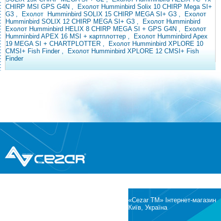
CHIRP MSI GPS G4N
,
Ехолот Humminbird Solix 10 CHIRP Mega SI+
G3
,
Ехолот
Humminbird SOLIX 15 CHIRP MEGA SI+ G3
,
Ехолот
Humminbird SOLIX 12 CHIRP MEGA SI+ G3
,
Ехолот Humminbird
Ехолот Humminbird HELIX 8 CHIRP MEGA SI + GPS G4N
,
Ехолот
Humminbird APEX 16 MSI + картплоттер
,
Ехолот Humminbird Apex
19 MEGA SI + CHARTPLOTTER
,
Ехолот Humminbird XPLORE 10
CMSI+ Fish Finder
,
Ехолот Humminbird XPLORE 12 CMSI+ Fish
Finder
®
© Всі права захищені
CEZAR
Інтернет-магазин побутової техніки та
електроніки
«Cezar TM» Інтернет-магазин
Київ, Україна