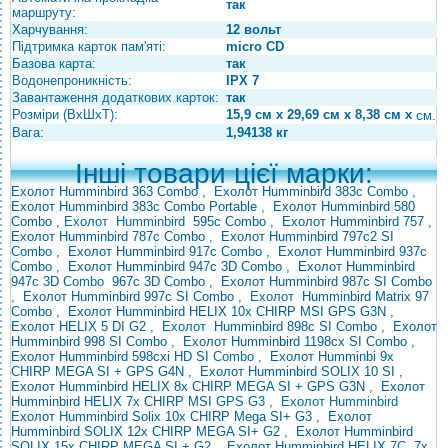
так
маршруту:
Харчування:
12 вольт
Підтримка карток пам'яті:
micro CD
Базова карта:
так
Водонепроникність:
IPX 7
Завантаження додаткових карток:
так
Розміри (ВхШхТ):
15,9 см x 29,69 см x 8,38 см x
см.
Вага:
1,94138 кг
Інші товари цієї марки:
Ехолот Humminbird 363 Combo
,
Ехолот Humminbird 383с Combo
,
Ехолот Humminbird 383с Combo Portable
,
Ехолот Humminbird 580
Combo
,
Ехолот
Humminbird
595с Combo
,
Ехолот Humminbird 757
,
Ехолот Humminbird 787с Combo
,
Ехолот Humminbird 797с2 SI
Combo
,
Ехолот Humminbird 917с Combo
,
Ехолот Humminbird 937с
Combo
,
Ехолот Humminbird 947с 3D Combo
,
Ехолот
Humminbird
947с 3D
Combo
967с 3D Combo
,
Ехолот Humminbird 987с SI Combo
,
Ехолот Humminbird 997с SI Combo
,
Ехолот
Humminbird Matrix 97
Combo
,
Ехолот
Humminbird HELIX 10x CHIRP MSI GPS G3N
,
Ехолот HELIX 5 DI G2
,
Ехолот
Humminbird 898c SI Combo
,
Ехолот
Humminbird 998 SI Combo
,
Ехолот Humminbird 1198cx SI Combo
,
Ехолот Humminbird 598cxi
HD SI
Combo ,
Ехолот Humminbi 9x
CHIRP MEGA SI + GPS G4N
,
Ехолот Humminbird SOLIX 10 SI
,
Ехолот Humminbird HELIX 8x CHIRP MEGA SI + GPS G3N
,
Ехолот
Humminbird HELIX 7x CHIRP
MSI
GPS G3 , Ехолот
Humminbird
Ехолот Humminbird Solix 10x CHIRP Mega SI+ G3
,
Ехолот
Humminbird SOLIX 12x CHIRP MEGA SI+ G2
,
Ехолот Humminbird
SOLIX 15x CHIRP
MEGA SI + G2
,
Ехолот Humminbird HELIX
7C
7x