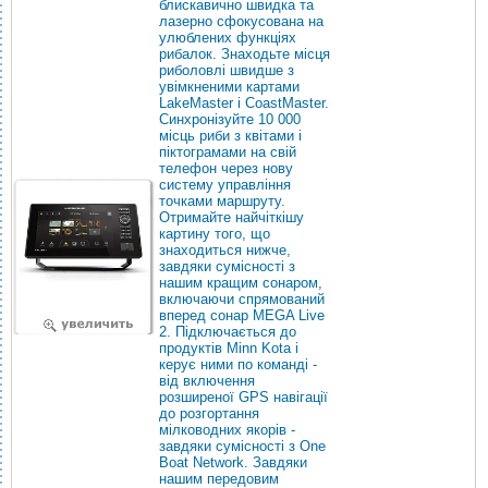
блискавично швидка та
лазерно сфокусована на
улюблених функціях
рибалок. Знаходьте місця
риболовлі швидше з
увімкненими картами
LakeMaster і CoastMaster.
Синхронізуйте 10 000
місць риби з квітами і
піктограмами на свій
телефон через нову
систему управління
точками маршруту.
Отримайте найчіткішу
картину того, що
знаходиться нижче,
завдяки сумісності з
нашим кращим сонаром,
включаючи спрямований
вперед сонар MEGA Live
2. Підключається до
продуктів Minn Kota і
керує ними по команді -
від включення
розширеної GPS навігації
до розгортання
мілководних якорів -
завдяки сумісності з One
Boat Network. Завдяки
нашим передовим