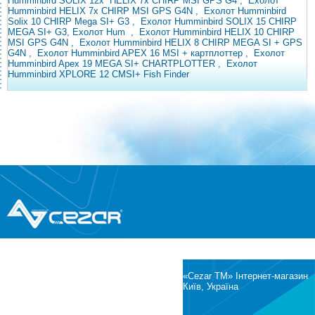
Humminbird SOLIX
12x
HELIX 7x CHIRP MSI GPS G4
,
Ехолот
Humminbird HELIX 7x CHIRP MSI GPS G4N
,
Ехолот Humminbird
Solix 10 CHIRP Mega SI+ G3
,
Ехолот
Humminbird SOLIX 15 CHIRP
MEGA SI+ G3, Ехолот
Hum
,
Ехолот Humminbird HELIX 10 CHIRP
MSI GPS G4N
,
Ехолот Humminbird HELIX 8 CHIRP MEGA SI + GPS
G4N
,
Ехолот Humminbird APEX 16 MSI + картплоттер
,
Ехолот
Humminbird Apex 19 MEGA SI+ CHARTPLOTTER
,
Ехолот
Humminbird XPLORE 12 CMSI+ Fish Finder
®
© Всі права захищені
CEZAR
Інтернет-магазин побутової техніки та
електроніки
«Cezar TM» Інтернет-магазин
Київ, Україна