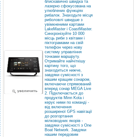
блискавично швидка та
лазерно сфокусована на
улюблених функціях
рибалок. Знаходьте місця
риболовлі швидше з
увімкненими картами
LakeMaster і CoastMaster.
Синхронізуйте 10 000
місць риби з квітами і
піктограмами на свій
телефон через нову
систему управління
точками маршруту.
Отримайте найчіткішу
картину того, що
знаходиться нижче,
завдяки сумісності з
нашим кращим сонаром,
включаючи спрямований
вперед сонар MEGA Live
2. Підключається до
продуктів Minn Kota і
керує ними по команді -
від включення
розширеної GPS навігації
до розгортання
мілководних якорів -
завдяки сумісності з One
Boat Network. Завдяки
нашим передовим