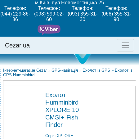
м.Київ, вул.Новомостицька 25
Телефон:
Телефон:
Телефон:
Телефон:
(044) 229-86-
(098) 599-02-
(093) 355-31-
(066) 355-31-
86
60
30
90
Cezar.ua
Інтернет-магазин Cezar
»
GPS-навігація
»
Ехолот із GPS
»
Ехолот із
GPS Humminbird
Ехолот
Humminbird
XPLORE 10
CMSI+ Fish
Finder
Серія XPLORE