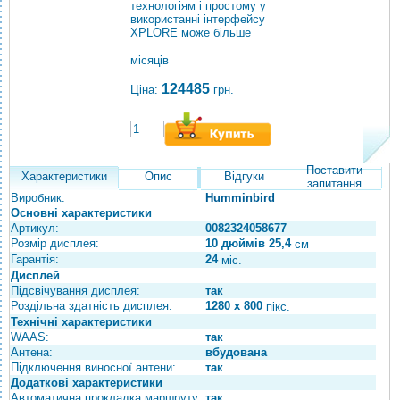
технологіям і простому у
використанні інтерфейсу
XPLORE може більше
місяців
124485
Ціна:
грн.
Поставити
Характеристики
Опис
Відгуки
запитання
Виробник:
Humminbird
Основні характеристики
Артикул:
0082324058677
Розмір дисплея:
10 дюймів 25,4
см
Гарантія:
24
міс.
Дисплей
Підсвічування дисплея:
так
Роздільна здатність дисплея:
1280 x 800
пікс.
Технічні характеристики
WAAS:
так
Антена:
вбудована
Підключення виносної антени:
так
Додаткові характеристики
Автоматична прокладка маршруту:
так