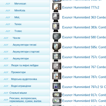
Mervesan
Ехолот Humminbird 777c2
MinnKota
Ехолот Humminbird 363 Comb
MioL
Tenex
Ехолот Humminbird 383с Com
Trotec
Ехолот Humminbird 580 Comb
Чохли
Акумулятори тягові
Ехолот Humminbird 595с Com
Акумулятори стартові
Ехолот Humminbird 757с Com
Акумулятори
Якоря та якірні лебідки
Ехолот Humminbird 767 Comb
Прожектори
Ехолот Humminbird 787с Com
Морська аудіотехніка
Водні атракціони
Ехолот Humminbird 797с2 SI 
Спальні мішки
Ехолот Humminbird 917с Com
Рюкзаки, велорюкзаки,
Ехолот Humminbird 937с Com
гермомішки, сумки, валізи.