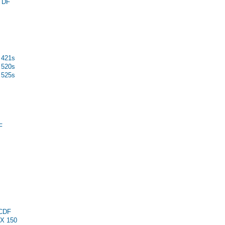
C DF
 421s
 520s
 525s
F