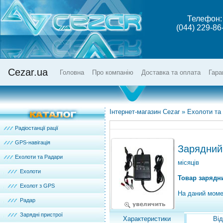
Телефон:
(044) 229-86
Cezar.ua
Головна
Про компанію
Доставка та оплата
Гара
Інтернет-магазин Cezar
»
Ехолоти та
Радіостанції рації
GPS-навігація
Зарядний
Ехолоти та Радари
місяців
Ехолоти
Товар зарядни
Ехолот з GPS
На даний моме
Радар
Зарядні пристрої
Характеристики
Від