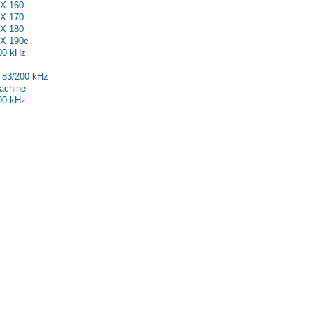
0CDF
X 150
X 160
X 170
X 180
X 190с
00 kHz
 83/200 kHz
achine
00 kHz
 50/200 kHz
550
561
570
Combo
тернет-магазин побутової техніки та електроніки