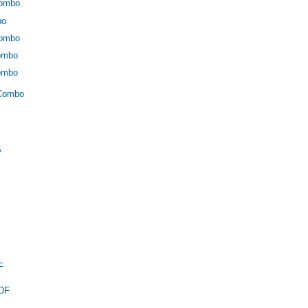
Combo
bo
Combo
ombo
ombo
 Combo
S
F
 DF