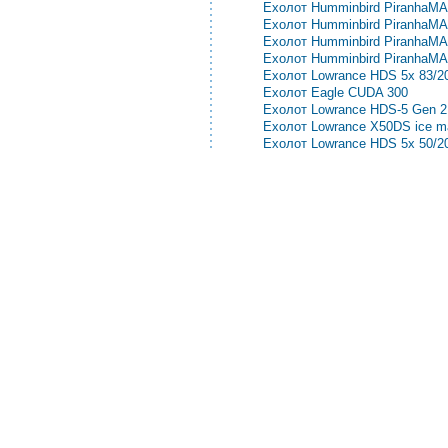
Ехолот Eagle SeaChamp 200
Ехолот Humminbird PiranhaMA
Ехолот Humminbird PiranhaMA
Ехолот Humminbird PiranhaMA
Ехолот Humminbird PiranhaMA
Ехолот Humminbird PiranhaMA
Ехолот Lowrance HDS 5x 83/2
Ехолот Eagle CUDA 300
Ехолот Lowrance HDS-5 Gen 2
Ехолот Lowrance Х50DS ice m
Ехолот Lowrance HDS 5x 50/2
Ехолот Lowrance HDS-5 Gen 2
Ехолот Lowrance X67C
Ехолот Humminbird Fishfinder 
Ехолот Humminbird Fishfinder 
Ехолот Humminbird Fishfinder 
Ехолот Humminbird 718
Ехолот Humminbird 728
Ехолот Humminbird 798ci SI 
®
© Всі права захищені
CEZAR
Ін