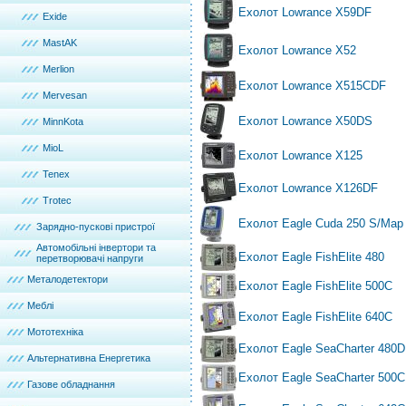
Ехолот Lowrance X59DF
Exide
MastAK
Ехолот Lowrance X52
Merlion
Ехолот Lowrance X515CDF
Mervesan
Ехолот Lowrance X50DS
MinnKota
MioL
Ехолот Lowrance X125
Tenex
Ехолот Lowrance X126DF
Trotec
Ехолот Eagle Cuda 250 S/Map
Зарядно-пускові пристрої
Автомобільні інвертори та
Ехолот Eagle FishElite 480
перетворювачі напруги
Металодетектори
Ехолот Eagle FishElite 500С
Меблі
Ехолот Eagle FishElite 640С
Мототехніка
Ехолот Eagle SeaCharter 480
Альтернативна Енергетика
Ехолот Eagle SeaCharter 500
Газове обладнання