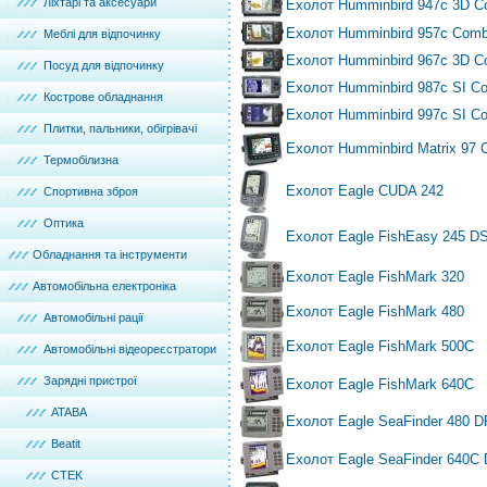
Ліхтарі та аксесуари
Ехолот Humminbird 947с 3D 
Ехолот Humminbird 957с Com
Меблі для відпочинку
Ехолот Humminbird 967с 3D 
Посуд для відпочинку
Ехолот Humminbird 987с SI C
Кострове обладнання
Ехолот Humminbird 997с SI C
Плитки, пальники, обігрівачі
Ехолот Humminbird Matrix 97
Термобілизна
Ехолот Eagle CUDA 242
Спортивна зброя
Оптика
Ехолот Eagle FishEasy 245 D
Обладнання та інструменти
Ехолот Eagle FishMark 320
Автомобільна електроніка
Ехолот Eagle FishMark 480
Автомобільні рації
Ехолот Eagle FishMark 500С
Автомобільні відеореєстратори
Зарядні пристрої
Ехолот Eagle FishMark 640С
ATABA
Ехолот Eagle SeaFinder 480 D
Beatit
Ехолот Eagle SeaFinder 640C
CTEK