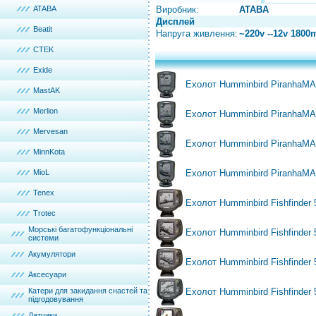
ATABA
Виробник:
ATABA
Дисплей
Beatit
Напруга живлення:
~220v --12v 1800
CTEK
Exide
Ехолот Humminbird PiranhaMA
MastAK
Merlion
Ехолот Humminbird PiranhaMA
Mervesan
Ехолот Humminbird PiranhaMA
MinnKota
MioL
Ехолот Humminbird PiranhaMA
Tenex
Ехолот Humminbird Fishfinder 
Trotec
Морські багатофункціональні
Ехолот Humminbird Fishfinder 
системи
Акумулятори
Ехолот Humminbird Fishfinder 
Аксесуари
Катери для закидання снастей та
Ехолот Humminbird Fishfinder 
підгодовування
Датчики