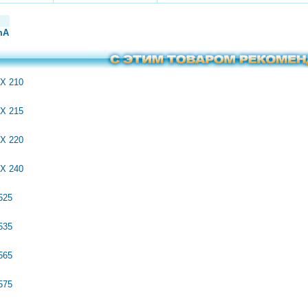
mA
X 210
X 215
X 220
X 240
525
535
565
575