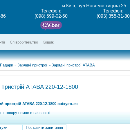
м.Київ, вул.Новомостицька 25
Телефон:
Телефон:
-86
(098) 599-02-60
(093) 355-31-30
нтії
Співробітництво
Кошик
 Радари
»
Зарядні пристрої
»
Зарядні пристрої ATABA
 пристрій ATABA 220-12-1800
й пристрій ATABA 220-12-1800 очікується
нт товару немає в наявності.
гуки
Поставити запитання