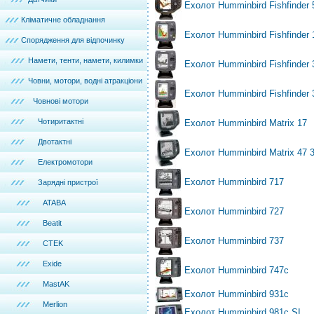
Ехолот Humminbird Fishfinder 
Кліматичне обладнання
Ехолот Humminbird Fishfinder 
Спорядження для відпочинку
Намети, тенти, намети, килимки
Ехолот Humminbird Fishfinder 
Човни, мотори, водні атракціони
Ехолот Humminbird Fishfinder 
Човнові мотори
Чотиритактні
Ехолот Humminbird Matrix 17
Двотактні
Ехолот Humminbird Matrix 47 
Електромотори
Ехолот Humminbird 717
Зарядні пристрої
ATABA
Ехолот Humminbird 727
Beatit
Ехолот Humminbird 737
CTEK
Exide
Ехолот Humminbird 747c
MastAK
Ехолот Humminbird 931c
Merlion
Ехолот Humminbird 981c SI