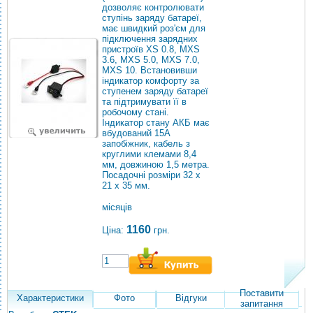
дозволяє контролювати
ступінь заряду батареї,
має швидкий роз'єм для
підключення зарядних
пристроїв XS 0.8, MXS
3.6, MXS 5.0, MXS 7.0,
MXS 10. Встановивши
індикатор комфорту за
ступенем заряду батареї
та підтримувати її в
робочому стані.
Індикатор стану АКБ має
вбудований 15А
запобіжник, кабель з
круглими клемами 8,4
мм, довжиною 1,5 метра.
Посадочні розміри 32 х
21 х 35 мм.
місяців
1160
Ціна:
грн.
Поставити
Характеристики
Фото
Відгуки
запитання