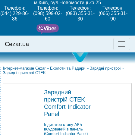
м.Київ, вул.Новомостицька 25
Телефон:
Телефон:
Телефон:
Телефон:
(044) 229-86-
(098) 599-02-
(093) 355-31-
(066) 355-31-
86
60
30
90
Cezar.ua
Інтернет-магазин Cezar
»
Ехолоти та Радари
»
Зарядні пристрої
»
Зарядні пристрої CTEK
Зарядний
пристрій CTEK
Comfort Indicator
Panel
Індикатор стану АКБ
вбудований в панель
(Comfort Indicator Panel)