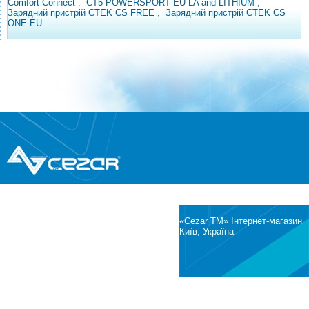
Comfort Connect
.
CT5 POWERSPORT EU LA and LITHIUM
,
Зарядний пристрій CTEK CS FREE
,
Зарядний пристрій CTEK CS
ONE EU
®
© Всі права захищені
CEZAR
Інтернет-магазин побутової техніки та
електроніки
«Cezar TM» Інтернет-магазин
Київ, Україна