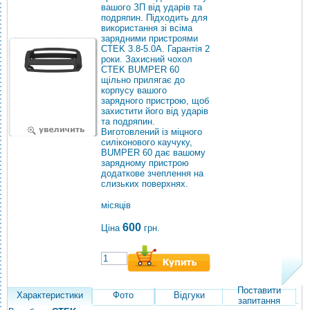
вашого ЗП від ударів та
подряпин. Підходить для
використання зі всіма
зарядними пристроями
CTEK 3.8-5.0A. Гарантія 2
роки. Захисний чохол
CTEK BUMPER 60
щільно прилягає до
корпусу вашого
зарядного пристрою, щоб
захистити його від ударів
та подряпин.
Виготовлений із міцного
силіконового каучуку,
BUMPER 60 дає вашому
зарядному пристрою
додаткове зчеплення на
слизьких поверхнях.
місяців
600
Ціна
грн.
Поставити
Характеристики
Фото
Відгуки
запитання