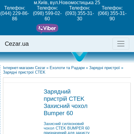
м.Київ, вул.Новомостицька 25
Телефон:
Телефон:
Телефон:
Телефон:
(044) 229-86-
(098) 599-02-
(093) 355-31-
(066) 355-31-
86
60
30
90
Cezar.ua
Інтернет-магазин Cezar
»
Ехолоти та Радари
»
Зарядні пристрої
»
Зарядні пристрої CTEK
Зарядний
пристрій CTEK
Захисний чохол
Bumper 60
Захисний силіконовий
чохол CTEK BUMPER 60
призначений для захисту