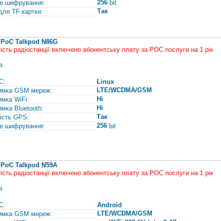
256
е шифрування:
bit
Так
для TF картки:
 PoC Talkpod N86G
тість радіостанції включено абонентську плату за РОС послуги на 1 рік
в
С:
Linux
LTE/WCDMA/GSM
имка GSM мереж:
Ні
имка WiFi:
Ні
имка Bluetooth:
Так
ість GPS:
256
е шифрування:
bit
 PoC Talkpod N59A
тість радіостанції включено абонентську плату за РОС послуги на 1 рік
в
С:
Android
LTE/WCDMA/GSM
имка GSM мереж: