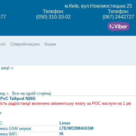
м.Київ, вул.Новомостицька 25
Телефон:
Телефон:
-77
(050) 310-33-02
(067) 2442727
нтії
Співробітництво
Кошик
 рації
»
ред »
Все на одній сторінці
 PoC Talkpod N26G
тість радіостанції включено абонентську плату за РОС послуги на 1 рік
в
С:
Linux
LTE/WCDMA/GSM
имка GSM мереж:
Ні
имка WiFi: