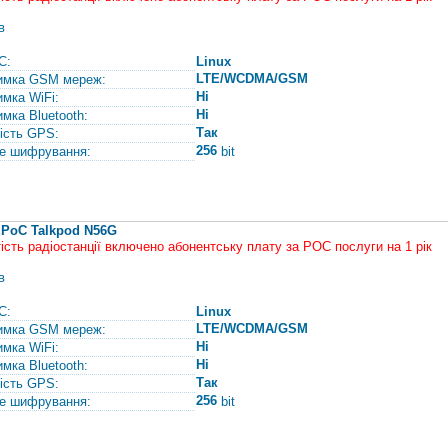
в
С:
Linux
LTE/WCDMA/GSM
имка GSM мереж:
Ні
имка WiFi:
Ні
имка Bluetooth:
Так
ість GPS:
256
е шифрування:
bit
 PoC Talkpod N56G
тість радіостанції включено абонентську плату за РОС послуги на 1 рік
в
С:
Linux
LTE/WCDMA/GSM
имка GSM мереж:
Ні
имка WiFi:
Ні
имка Bluetooth:
Так
ість GPS:
256
е шифрування:
bit