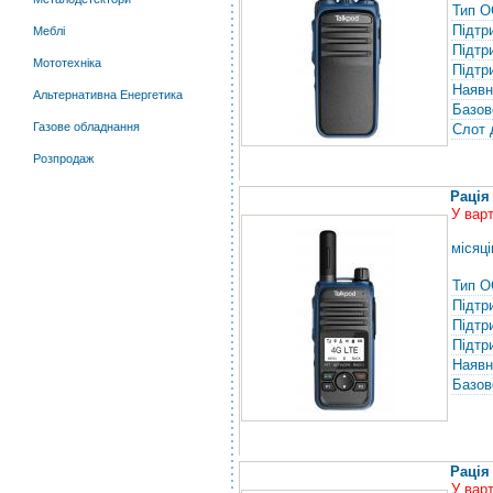
Тип О
Підтр
Меблі
Підтр
Мототехніка
Підтр
Наявн
Альтернативна Енергетика
Базов
Газове обладнання
Слот 
Розпродаж
Рація
У вар
місяці
Тип О
Підтр
Підтр
Підтр
Наявн
Базов
Рація
У вар