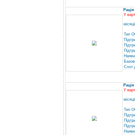
Рація
У вар
місяці
Тип О
Підтр
Підтр
Підтр
Наявн
Базов
Слот 
Рація
У вар
місяці
Тип О
Підтр
Підтр
Підтр
Наявн