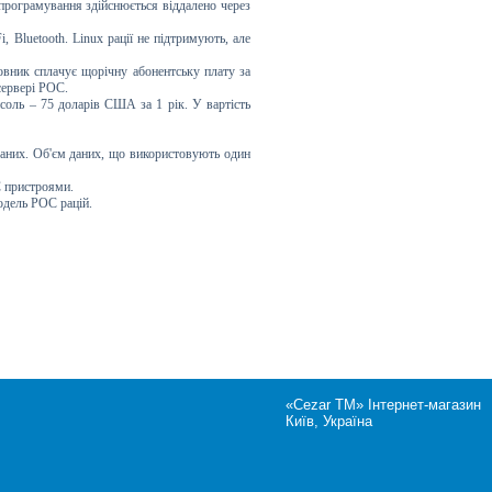
програмування здійснюється віддалено через
 Bluetooth. Linux рації не підтримують, але
вник сплачує щорічну абонентську плату за
 сервері POC.
соль – 75 доларів США за 1 рік. У вартість
аних. Об'єм даних, що використовують один
С пристроями.
одель РОС рацій.
«Cezar TM» Інтернет-магазин
Київ, Україна