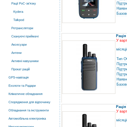
Підтр
Рації PoC-зв'язку
Наявн
Kydera
Базов
Talkpod
Ретранслятори
Рація
Скануючі приймачі
У вар
Аксесуари
місяці
Антени
Тип О
Активні навушники
Підтр
Підтр
Прокат рацій
Підтр
GPS-навігація
Наявн
Базов
Ехолоти та Радари
Кліматичне обладнання
Спорядження для відпочинку
Рація
Обладнання та інструменти
У вар
Автомобільна електроніка
місяці
Металодетектори