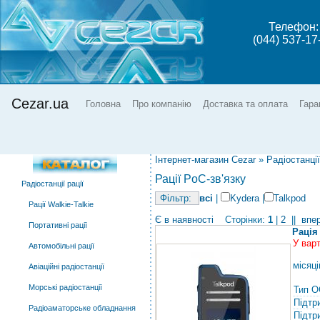
Телефон:
(044) 537-17
Cezar.ua
Головна
Про компанію
Доставка та оплата
Гара
Інтернет-магазин Cezar
»
Радіостанції
Рації PoC-зв'язку
Радіостанції рації
всі
|
Kydera
|
Talkpod
Рації Walkie-Talkie
Є в наявності
Сторінки:
1
|
2
||
впе
Портативні рації
Рація
У вар
Автомобільні рації
місяці
Авіаційні радіостанції
Морські радіостанції
Тип О
Підтр
Радіоаматорське обладнання
Підтр