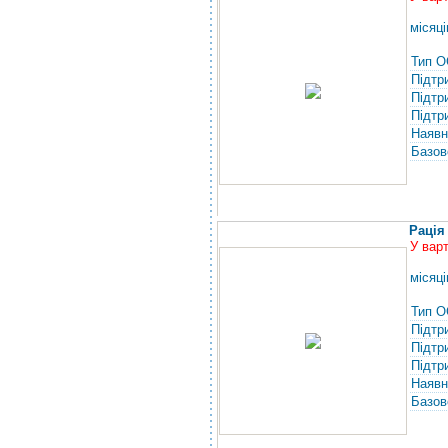
місяці
Тип О
Підтр
Підтр
Підтр
Наявн
Базов
Рація
У вар
місяці
Тип О
Підтр
Підтр
Підтр
Наявн
Базов