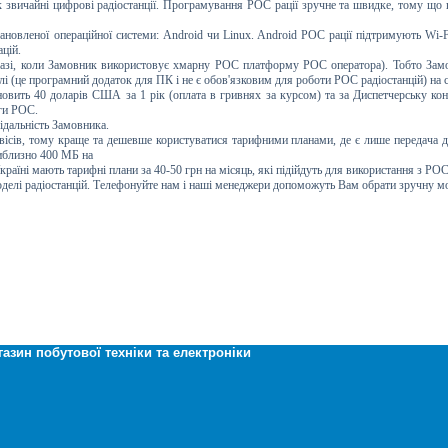
 звичайні цифрові радіостанції. Програмування POC рації зручне та швидке, тому що 
ановленої операційної системи: Android чи Linux. Android POC рації підтримують Wi-Fi,
цій.
 разі, коли Замовник використовує хмарну POC платформу POC оператора). Тобто Замо
лі (це програмний додаток для ПК і не є обов'язковим для роботи РОС радіостанцій) на
вить 40 доларів США за 1 рік (оплата в гривнях за курсом) та за Диспетчерську кон
уги POC.
відальність Замовника.
ісів, тому краще та дешевше користуватися тарифними планами, де є лише передача д
иблизно 400 МБ на
країні мають тарифні плани за 40-50 грн на місяць, які підійдуть для використання з РО
моделі радіостанцій. Телефонуйте нам і наші менеджери допоможуть Вам обрати зручну м
газин побутової техніки та електроніки