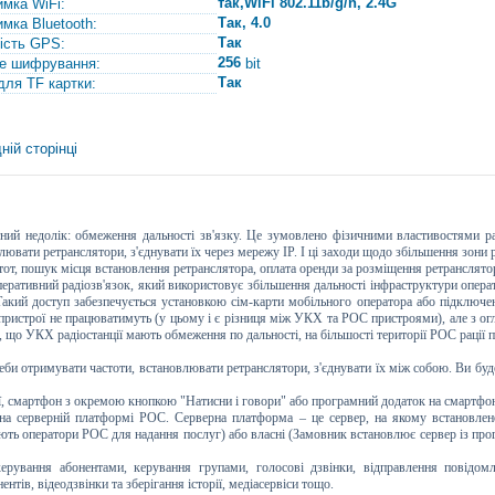
так,WiFi 802.11b/g/n, 2.4G
имка WiFi:
Так, 4.0
имка Bluetooth:
Так
ість GPS:
256
е шифрування:
bit
Так
для TF картки:
ній сторінці
ний недолік: обмеження дальності зв'язку. Це зумовлено фізичними властивостями р
лювати ретранслятори, з'єднувати їх через мережу IP. І ці заходи щодо збільшення зони
стот, пошук місця встановлення ретранслятора, оплата оренди за розміщення ретранслятор
оперативний радіозв'язок, який використовує збільшення дальності інфраструктури опера
 Такий доступ забезпечується установкою сім-карти мобільного оператора або підключе
пристрої не працюватимуть (у цьому і є різниця між УКХ та POC пристроями), але з огл
те, що УКХ радіостанції мають обмеження по дальності, на більшості території POC рації
и отримувати частоти, встановлювати ретранслятори, з'єднувати їх між собою. Ви будете
ії, смартфон з окремою кнопкою "Натисни і говори" або програмний додаток на смартфо
на серверній платформі POC. Серверна платформа – це сервер, на якому встановле
 оператори POC для надання послуг) або власні (Замовник встановлює сервер із прогр
рування абонентами, керування групами, голосові дзвінки, відправлення повідомле
ентів, відеодзвінки та зберігання історії, медіасервіси тощо.