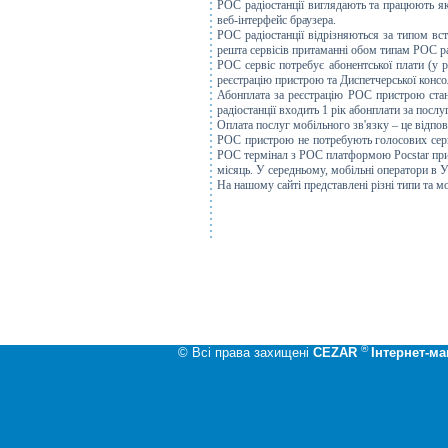
POC радіостанції виглядають та працюють як
веб-інтерфейс браузера.
РОС радіостанції відрізняються за типом вст
решта сервісів притаманні обом типам POC ра
POC сервіс потребує абонентської плати (у
реєстрацію пристрою та Диспетчерської консо
Абонплата за реєстрацію POC пристрою стано
радіостанції входить 1 рік абонплати за посл
Оплата послуг мобільного зв'язку – це відпо
POC пристрою не потребують голосових серв
POC термінал з POC платформою Pocstar пр
місяць. У середньому, мобільні оператори в У
На нашому сайті представлені різні типи та 
®
© Всі права захищені
CEZAR
Інтернет-ма