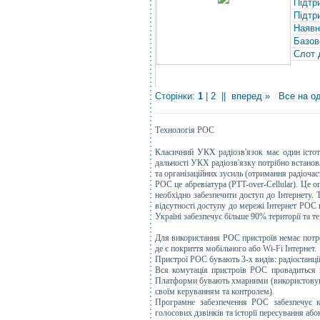
Підтр
Підтр
Наявн
Базов
Слот 
Сторінки:
1
|
2
||
вперед »
Все на од
Технологія РОС
Класичний УКХ радіозв'язок має один істот
дальності УКХ радіозв'язку потрібно встанов
та організаційних зусиль (отримання радіоча
POC це абревіатура (PTT-over-Cellular). Це 
необхідно забезпечити доступ до Інтернету.
відсутності доступу до мережі Інтернет POC 
Україні забезпечує більше 90% території та 
Для використання POC пристроїв немає потреб
де є покриття мобільного або Wi-Fi Інтернет.
Пристрої POC бувають 3-х видів: радіостанц
Вся комутація пристроїв POC провадиться 
Платформи бувають хмарними (використовують
своїм керуванням та контролем).
Програмне забезпечення POC забезпечує ке
голосових дзвінків та історії пересування абон