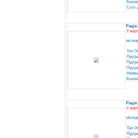
Базов
Слот 
Рація
У вар
місяці
Тип О
Підтр
Підтр
Підтр
Наявн
Базов
Рація
У вар
місяці
Тип О
Підтр