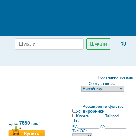
Шукати
RU
Порівняння товарів
Сортування за:
Розширений фільтр:
Усі виробники
Kydera
Talkpod
Ціна:
7650
Ціна:
грн.
від
до
Тип ОС: