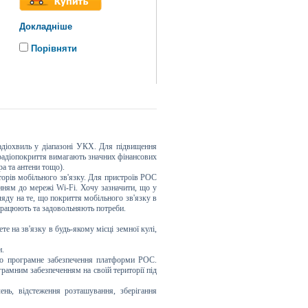
Докладніше
Порівняти
адіохвиль у діапазоні УКХ. Для підвищення
 радіопокриття вимагають значних фінансових
а та антени тощо).
торів мобільного зв'язку. Для пристроїв РОС
нням до мережі Wi-Fi. Хочу зазначити, що у
яду на те, що покриття мобільного зв'язку в
 працюють та задовольняють потреби.
 на зв'язку в будь-якому місці земної кулі,
н.
но програмне забезпечення платформи POC.
амним забезпеченням на своїй території під
нь, відстеження розташування, зберігання