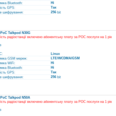
Ні
имка Bluetooth:
Так
ість GPS:
256
е шифрування:
bit
 PoC Talkpod N30G
тість радіостанції включено абонентську плату за РОС послуги на 1 рік
в
С:
Linux
LTE/WCDMA/GSM
имка GSM мереж:
Ні
имка WiFi:
Ні
имка Bluetooth:
Так
ість GPS:
256
е шифрування:
bit
 PoC Talkpod N50A
тість радіостанції включено абонентську плату за РОС послуги на 1 рік
в