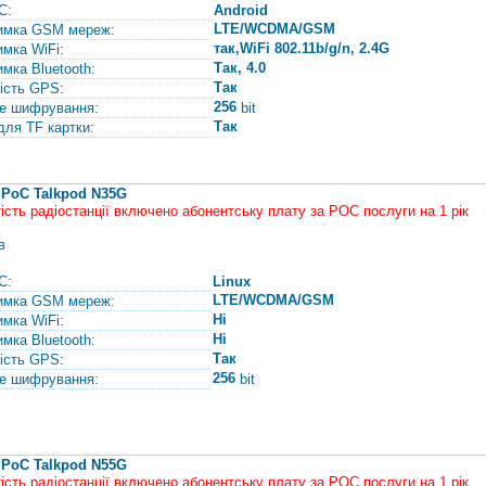
С:
Android
LTE/WCDMA/GSM
имка GSM мереж:
так,WiFi 802.11b/g/n, 2.4G
имка WiFi:
Так, 4.0
имка Bluetooth:
Так
ість GPS:
256
е шифрування:
bit
Так
для TF картки:
 PoC Talkpod N35G
тість радіостанції включено абонентську плату за РОС послуги на 1 рік
в
С:
Linux
LTE/WCDMA/GSM
имка GSM мереж:
Ні
имка WiFi:
Ні
имка Bluetooth:
Так
ість GPS:
256
е шифрування:
bit
 PoC Talkpod N55G
тість радіостанції включено абонентську плату за РОС послуги на 1 рік