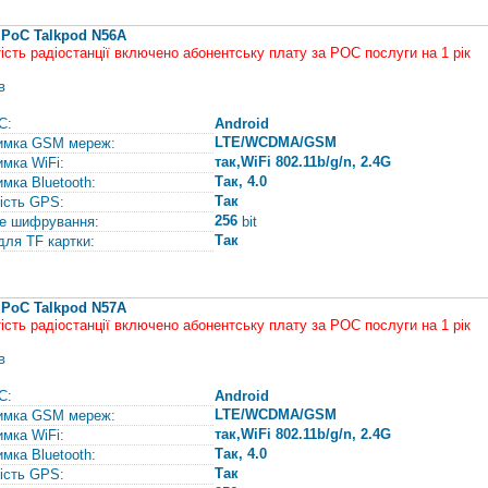
 PoC Talkpod N56A
тість радіостанції включено абонентську плату за РОС послуги на 1 рік
в
С:
Android
LTE/WCDMA/GSM
имка GSM мереж:
так,WiFi 802.11b/g/n, 2.4G
имка WiFi:
Так, 4.0
имка Bluetooth:
Так
ість GPS:
256
е шифрування:
bit
Так
для TF картки:
 PoC Talkpod N57A
тість радіостанції включено абонентську плату за РОС послуги на 1 рік
в
С:
Android
LTE/WCDMA/GSM
имка GSM мереж:
так,WiFi 802.11b/g/n, 2.4G
имка WiFi:
Так, 4.0
имка Bluetooth:
Так
ість GPS: