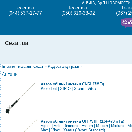
м.Київ, вул.Новомости
Телефон:
Телефон:
Теле
(044) 537-17-77
(050) 310-33-02
(067) 
Cezar.ua
Інтернет-магазин Cezar
»
Радіостанції рації
»
Антени
Автомобільні антени Сі-Бі 27МГц
President
|
SIRIO
|
Storm
|
Vitex
Автомобільні антени UHF/VHF (134-470 мГц)
Agent
|
Anli
|
Diamond
|
Hytera
|
M-tech
|
Midland
|
Mo
Max
|
Vitex
|
Yaesu (Vertex Standard)