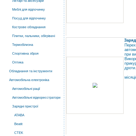
Ліхтарі та аксесуари
Меблі для відпочинку
Посуд для відпочинку
Кострове обладнання
Плитки, пальники, обігрівачі
Заряд
Термобілизна
Перех
автом
Спортивна зброя
при в
Вико
Оптика
прику
дроти
Обладнання та інструменти
місяці
Автомобільна електроніка
Автомобільні рації
Автомобільні відеореєстратори
Зарядні пристрої
ATABA
Beatit
CTEK