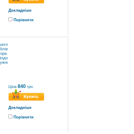
Докладніше
Порівняти
шого
білів
ора.
іздо
ужні
840
Ціна
грн.
Докладніше
Порівняти