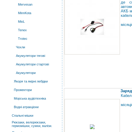
де с
Mervesan
автом
АКБ м
MinnKota
кабел
MioL
місяці
Tenex
Trotec
Чохли
Акумулятори тягові
Акумулятори стартові
Акумулятори
Якоря та якірні лебідки
Прожектори
Заряд
Кабел
Морська аудіотехніка
місяці
Водні атракціони
Спальні мішки
Рюкзаки, велорюкзаки,
гермомішки, сумки, валізи.