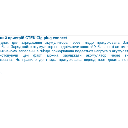
ний пристрій CTEK Cig plug connect
ідник для заряджання акумулятора через гніздо прикурювача Ва
обіля. Заряджайте акумулятор не піднімаючи капота! У більшості автомо
имкненому запаленні в гніздо прикурювача подається напруга з акумулят
ристовуючи цей факт, можна заряджати акомулятор через гн
рювача. Як правило до гнізда прикурювача підводяться досить пот
.
в