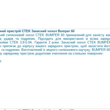
ний пристрій CTEK Захисний чохол Bumper 60
ний силіконовий чохол CTEK BUMPER 60 призначений для захисту ва
д ударів та подряпин. Підходить для використання зі всіма заряд
роями CTEK 3.8-5.0A. Гарантія 2 роки. Захисний чохол CTEK BUMPE
о прилягає до корпусу вашого зарядного пристрою, щоб захистити його
в та подряпин. Виготовлений із міцного силіконового каучуку, BUMPER 6
у зарядному пристрою додаткове зчеплення на слизьких поверхнях.
в