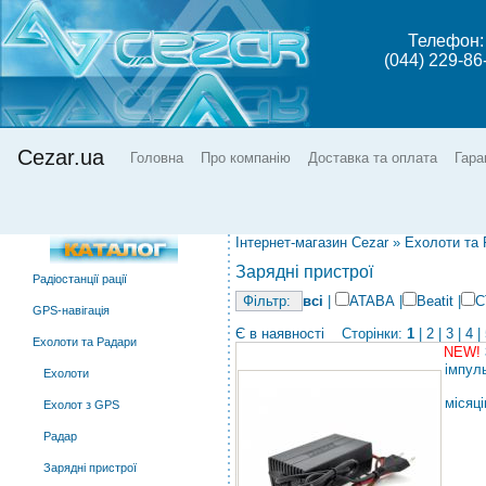
Телефон:
(044) 229-86
Cezar.ua
Головна
Про компанію
Доставка та оплата
Гара
Інтернет-магазин Cezar
»
Ехолоти та
Зарядні пристрої
Радіостанції рації
всі
|
ATABA
|
Beatit
|
C
GPS-навігація
Є в наявності
Сторінки:
1
|
2
|
3
|
4
|
Ехолоти та Радари
NEW!
імпул
Ехолоти
місяці
Ехолот з GPS
Радар
Зарядні пристрої