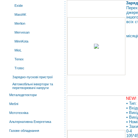
Заряд
Exide
Перех
джере
MastAK
іншог
всіх 
Merlion
Mervesan
місяці
MinnKota
MioL
Tenex
Trotec
Зарядно-пускові пристрої
Автомобільні інвертори та
перетворювачі напруги
Металодетектори
NEW!
• Тип
Меблі
• Вхід
• Вихі
Мототехніка
• Вих
• Ном
Альтернативна Енергетика
• Зах
Газове обладнання
0-4
105*4