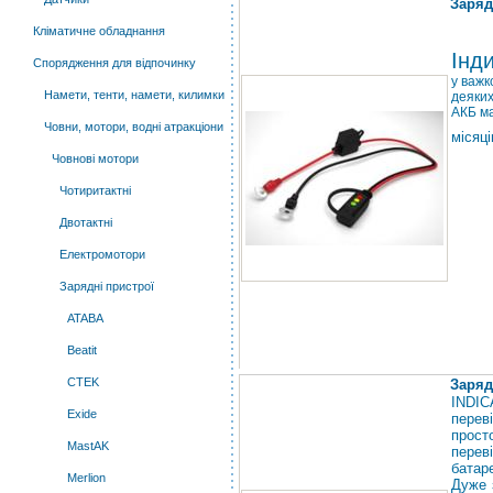
Заряд
Кліматичне обладнання
Інд
Спорядження для відпочинку
у важк
Намети, тенти, намети, килимки
деяких
АКБ ма
Човни, мотори, водні атракціони
місяці
Човнові мотори
Чотиритактні
Двотактні
Електромотори
Зарядні пристрої
ATABA
Beatit
CTEK
Заряд
INDIC
Exide
перев
просто
MastAK
перев
батар
Merlion
Дуже 