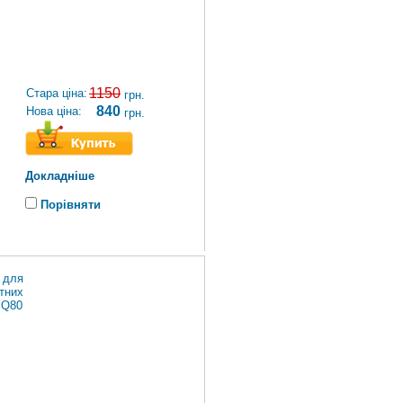
1150
Стара ціна:
грн.
840
Нова ціна:
грн.
Докладніше
Порівняти
 для
тних
 Q80