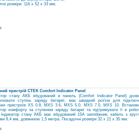
тні розміри: 116 х 52 х 33 мм;
в
ний пристрій CTEK Comfort Indicator Panel
атор стану АКБ вбудований в панель (Comfort Indicator Panel) дозв
олювати ступінь заряду батареї, має швидкий роз'єм для підключ
них пристроїв XS 0.8, MXS 3.6, MXS 5.0, MXS 7.0, MXS 10. Встанов
атор комфорту за ступенем заряду батареї та підтримувати її в робо
. Індикатор стану АКБ має вбудований 15А запобіжник, кабель з круг
ми 8,4 мм, довжиною 1,5 метра. Посадочні розміри 32 х 21 х 35 мм.
в