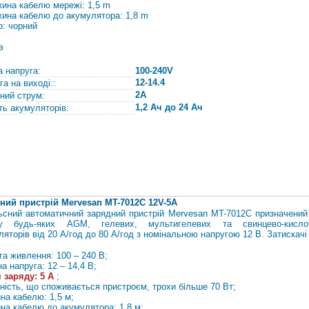
жина кабелю мережі: 1,5 m
жина кабелю до акумулятора: 1,8 m
р: чорний
в
а напруга:
100-240V
12-14.4
га на виході::
2A
ний струм:
1,2 Ач до 24 Ач
ть акумуляторів:
ний пристрій Mervesan MT-7012C 12V-5A
ьсний автоматичний зарядний пристрій Mervesan MT-7012C призначений
ду будь-яких AGM, гелевих, мультигелевих та свинцево-кисло
ляторів від 20 А/год до 80 А/год з номінальною напругою 12 В. Затискачі
га живлення: 100 – 240 В;
а напруга: 12 – 14,4 В;
 заряду: 5 А
;
ність, що споживається пристроєм, трохи більше 70 Вт;
на кабелю: 1,5 м;
на кабелю до акумулятора: 1,8 м;