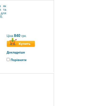
я як
в та
 для
65.
840
Ціна
грн.
Докладніше
Порівняти