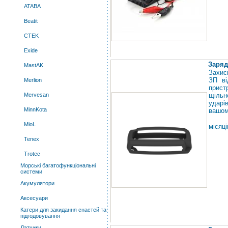
ATABA
Beatit
CTEK
Exide
Заряд
MastAK
Захис
ЗП ві
Merlion
прист
Mervesan
щільн
ударі
MinnKota
вашом
MioL
місяці
Tenex
Trotec
Морські багатофункціональні
системи
Акумулятори
Аксесуари
Катери для закидання снастей та
підгодовування
Датчики