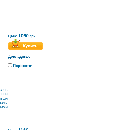
1060
Ціна:
грн.
Докладніше
Порівняти
оляє
ення
ивши
чому
лими