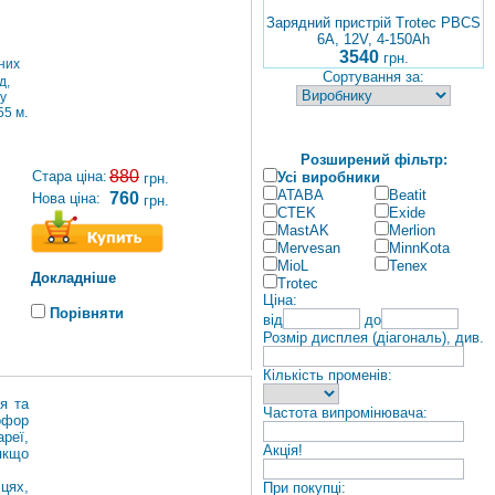
Зарядний пристрій Trotec PBCS
6A, 12V, 4-150Ah
3540
грн.
них
Сортування за:
д,
ну
55 м.
Розширений фільтр:
880
Стара ціна:
Усі виробники
грн.
ATABA
Beatit
760
Нова ціна:
грн.
CTEK
Exide
MastAK
Merlion
Mervesan
MinnKota
MioL
Tenex
Докладніше
Trotec
Ціна:
Порівняти
від
до
Розмір дисплея (діагональ), див.
Кількість променів:
я та
Частота випромінювача:
офор
ареї,
Акція!
якщо
цях,
При покупці: