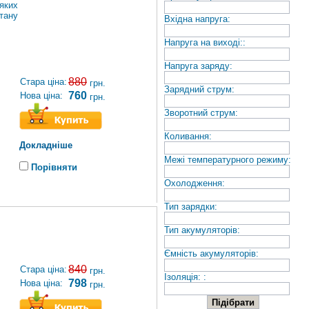
яких
тану
Вхідна напруга:
Напруга на виході::
Напруга заряду:
880
Стара ціна:
грн.
Зарядний струм:
760
Нова ціна:
грн.
Зворотний струм:
Коливання:
Докладніше
Межі температурного режиму:
Порівняти
Охолодження:
Тип зарядки:
Тип акумуляторів:
Ємність акумуляторів:
840
Стара ціна:
грн.
Ізоляція: :
798
Нова ціна:
грн.