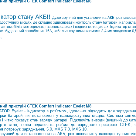
ний пристрій CTEK Comfort Indicator Eyelet M6
икатор стану АКБ!!
Дуже зручний для установки на АКБ, розташова
одоступних місцях, де складно здійснювати контроль стану батарей, наприкла
 автомобілів, мотоциклах, газонокосарках і водних мотоциклах. Індикатор ста
є вбудований запобіжник 15А, кабель з круглими клемами 8,4 мм завдовжки 0,
в
ний пристрій CTEK Comfort Indicator Eyelet M8
ATOR Eyelet - індикатор з роз'ємом, ідеально підходить для заряджанн
ірки батарей, які встановлені у важкодоступних місцях. Система світл
 і чітко показує стан заряду батареї. Підключіть виводи (вушини) до бат
ірте стан, потім підключіть роз'єм до зарядного пристрою CTEK, 
ея потребує заряджання. 5.0, MXS 7.0, MXS 10.
зручний для встановлення на АКБ, розташованих у важкодоступних міс