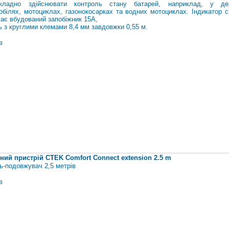
кладно здійснювати контроль стану батарей, наприклад, у де
обілях, мотоциклах, газонокосарках та водних мотоциклах. Індикатор с
ає вбудований запобіжник 15А,
ь з круглими клемами 8,4 мм завдовжки 0,55 м.
в
ний пристрій CTEK Comfort Connect extension 2.5 m
ь-подовжувач 2,5 метрів
в