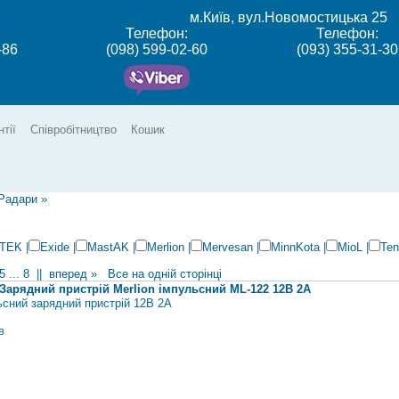
м.Київ, вул.Новомостицька 25
Телефон:
Телефон:
-86
(098) 599-02-60
(093) 355-31-30
нтії
Співробітництво
Кошик
 Радари
»
TEK
|
Exide
|
MastAK
|
Merlion
|
Mervesan
|
MinnKota
|
MioL
|
Ten
5
...
8
||
вперед »
Все на одній сторінці
Зарядний пристрій Merlion імпульсний ML-122 12В 2А
ьсний зарядний пристрій 12В 2А
в