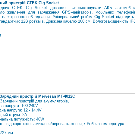
ний пристрій CTEK Cig Socket
ідник CTEK Cig Socket дозволяє використовувати АКБ автомобіл
ло живлення для заряджання GPS-навігаторів, мобільних телефоні
о електронного обладнання. Універсальний роз'єм Cig Socket підходить
стандартних 12В роз'ємів. Довжина кабелю 100 см. Вологозахищеність IP
в
Зарядний пристрій Mervesan MT-4012C
: Зарядний пристрій для акумуляторів,
на напруга: 100-240V
дна напруга: 12 - 14,4V
ідний струм: 2А
інальна потужність: 40W
ист: від короткого замикання/перевантаження, • Робоча температура
:
5*27 мм