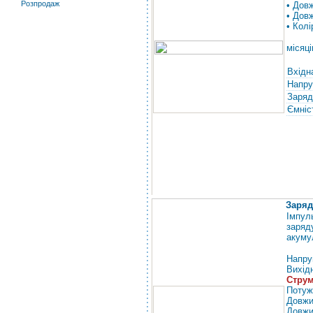
Розпродаж
• Дов
• Дов
• Колі
місяці
Вхідн
Напру
Заряд
Ємніс
Заряд
Імпул
заря
акуму
Напру
Вихідн
Струм
Потуж
Довжи
Довжи