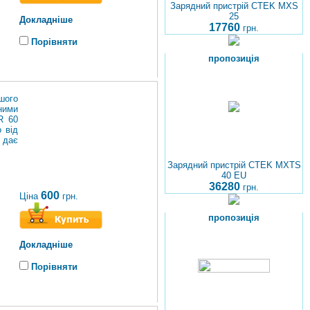
Зарядний пристрій CTEK MXS
25
Докладніше
17760
грн.
Порівняти
пропозиція
шого
ними
R 60
 від
0 дає
Зарядний пристрій CTEK MXTS
40 EU
36280
грн.
600
Ціна
грн.
пропозиція
Докладніше
Порівняти