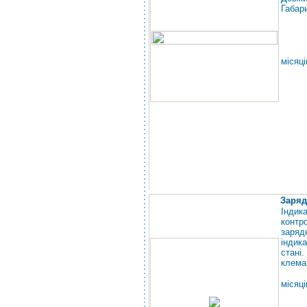
Габари
місяці
Заряд
Індик
контр
заряд
індик
стані
клема
місяці