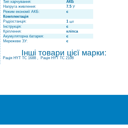
Тип харчування:
АКБ
Напруга живлення:
7.5
У
Режим економії АКБ:
є
Комплектація
Радіостанція:
1
шт
Інструкція:
є
Кріплення:
кліпса
Акумуляторна батарея:
є
Мережеве ЗУ:
є
Інші товари цієї марки:
Рація HYT TC 1688
,
Рація HYT TC 2108
®