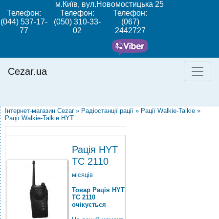
м.Київ, вул.Новомостицька 25
Телефон:
Телефон:
Телефон:
(044) 537-17-
(050) 310-33-
(067)
77
02
2442727
Cezar.ua
Інтернет-магазин Cezar
»
Радіостанції рації
»
Рації Walkie-Talkie
»
Рації Walkie-Talkie HYT
Рація HYT
TC 2110
місяців
Товар Рація HYT
TC 2110
очікується