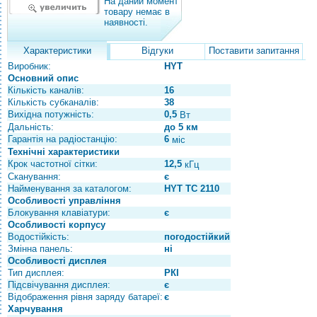
На даний момент
товару немає в
наявності.
Характеристики
Відгуки
Поставити запитання
Виробник:
HYT
Основний опис
Кількість каналів:
16
Кількість субканалів:
38
Вихідна потужність:
0,5
Вт
Дальність:
до 5 км
Гарантія на радіостанцію:
6
міс
Технічні характеристики
Крок частотної сітки:
12,5
кГц
Сканування:
є
Найменування за каталогом:
HYT TC 2110
Особливості управління
Блокування клавіатури:
є
Особливості корпусу
Водостійкість:
погодостійкий
Змінна панель:
ні
Особливості дисплея
Тип дисплея:
РКІ
Підсвічування дисплея:
є
Відображення рівня заряду батареї:
є
Харчування