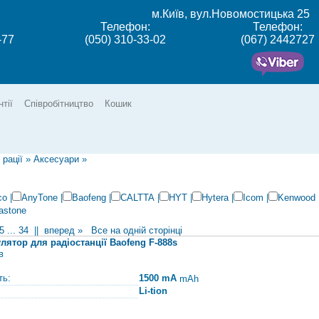
м.Київ, вул.Новомостицька 25
Телефон:
Телефон:
-77
(050) 310-33-02
(067) 2442727
нтії
Співробітництво
Кошик
 рації
»
Аксесуари
»
co
|
AnyTone
|
Baofeng
|
CALTTA
|
HYT
|
Hytera
|
Icom
|
Kenwood
astone
5
...
34
||
вперед »
Все на одній сторінці
лятор для радіостанції Baofeng F-888s
в
ть:
1500 mA
mAh
Li-tion