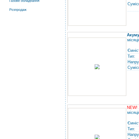
Газове обладнання
Суміс
Розпродаж
Акуму
місяці
Ємніс
Тип:
Напру
Суміс
NEW!
місяці
Ємніс
Тип:
Напру