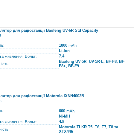
лятор для радіостанції Baofeng UV-6R Std Capacity
в
ть:
1800
mAh
Li-Ion
7.4
га живлення, Вольт:
Baofeng UV-5R, UV-5R-L, BF-F8, BF-
ність:
F8+, BF-F9
лятор для радіостанції Motorola IXNN4002B
в
ть:
600
mAh
Ni-MH
4.8
га живлення, Вольт:
Motorola TLKR T5, T6, T7, T8 та
ність:
XTX446