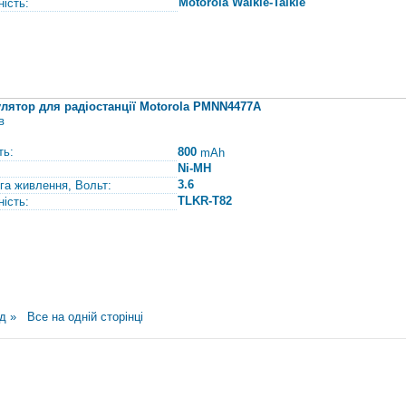
Motorola Walkie-Talkie
ність:
лятор для радіостанції Motorola PMNN4477A
в
ть:
800
mAh
Ni-MH
3.6
га живлення, Вольт:
TLKR-T82
ність:
д »
Все на одній сторінці