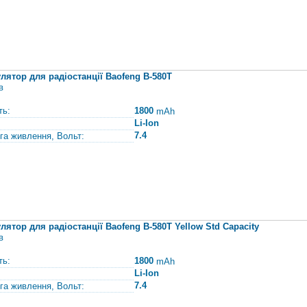
лятор для радіостанції Baofeng B-580T
в
ть:
1800
mAh
Li-Ion
7.4
га живлення, Вольт:
лятор для радіостанції Baofeng B-580T Yellow Std Capacity
в
ть:
1800
mAh
Li-Ion
7.4
га живлення, Вольт: