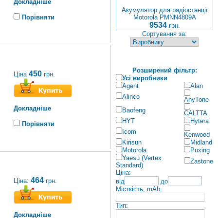
Докладніше
Акумулятор для радіостанції
Порівняти
Motorola PMNN4809A
9534
грн.
Сортування за:
Розширений фільтр:
450
Ціна
грн.
Усі виробники
Agent
Alan
Alinco
AnyTone
Докладніше
Baofeng
CALTTA
HYT
Hytera
Порівняти
Icom
Kenwood
Kirisun
Midland
Motorola
Puxing
Yaesu (Vertex
Zastone
Standard)
Ціна:
464
Ціна:
грн.
від
до
Місткість, mAh:
Тип:
Докладніше