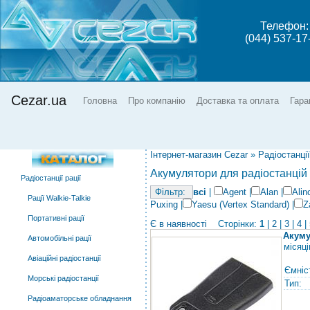
Телефон:
(044) 537-17
Cezar.ua
Головна
Про компанію
Доставка та оплата
Гара
Інтернет-магазин Cezar
»
Радіостанції
Акумулятори для радіостанцій
Радіостанції рації
всі
|
Agent
|
Alan
|
Alin
Рації Walkie-Talkie
Puxing
|
Yaesu (Vertex Standard)
|
Z
Портативні рації
Є в наявності
Сторінки:
1
|
2
|
3
|
4
|
Акуму
Автомобільні рації
місяці
Авіаційні радіостанції
Ємніс
Морські радіостанції
Тип:
Радіоаматорське обладнання