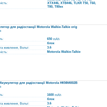
ність:
XTX446, XTB446, ТLKR T50, Т60,
T80, T80ex
лятор для радіостанції Motorola Walkie-Talkie orig
в
ть:
650
mAh
блок
3.6
га живлення, Вольт:
Motorola Walkie-Talkie
ність:
Акумулятор для радіостанції Motorola HKNN4002B
в
ть:
1600
mAh
блок
3.6
га живлення, Вольт: