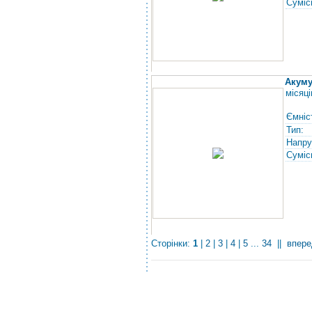
Суміс
Акуму
місяці
Ємніс
Тип:
Напру
Суміс
Сторінки:
1
|
2
|
3
|
4
|
5
...
34
||
впере