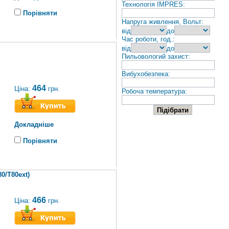
Технологія IMPRES:
Порівняти
Напруга живлення, Вольт:
від
до
Час роботи, год.:
від
до
Пильовологий захист:
Вибухобезпека:
464
Ціна:
грн.
Робоча температура:
Докладніше
Порівняти
0/T80ext)
466
Ціна:
грн.