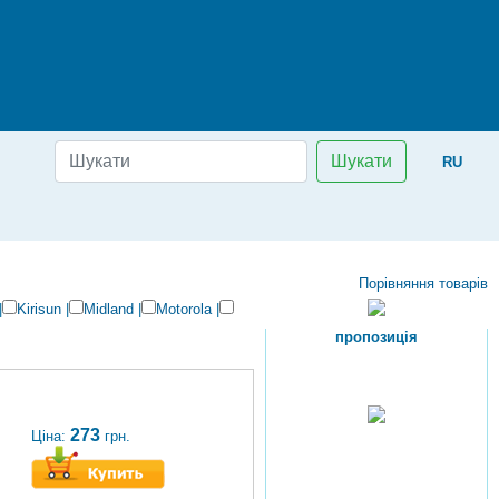
Шукати
RU
Порівняння товарів
|
Kirisun
|
Midland
|
Motorola
|
пропозиція
273
Ціна:
грн.