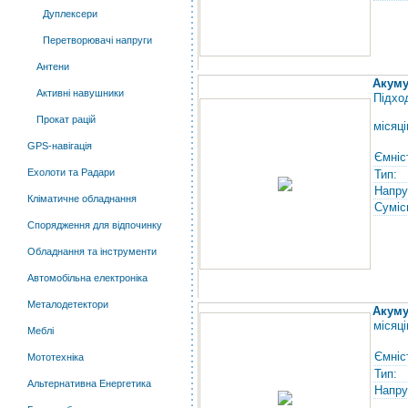
Дуплексери
Перетворювачі напруги
Антени
Акуму
Активні навушники
Підхо
Прокат рацій
місяці
GPS-навігація
Ємніс
Ехолоти та Радари
Тип:
Напру
Кліматичне обладнання
Суміс
Спорядження для відпочинку
Обладнання та інструменти
Автомобільна електроніка
Металодетектори
Акуму
місяці
Меблі
Ємніс
Мототехніка
Тип:
Альтернативна Енергетика
Напру