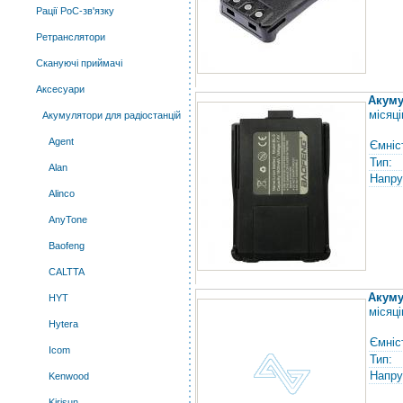
Рації PoC-зв'язку
Ретранслятори
Скануючі приймачі
Аксесуари
Акуму
місяці
Акумулятори для радіостанцій
Agent
Ємніс
Тип:
Alan
Напру
Alinco
AnyTone
Baofeng
CALTTA
Акуму
HYT
місяці
Hytera
Ємніс
Icom
Тип:
Напру
Kenwood
Kirisun