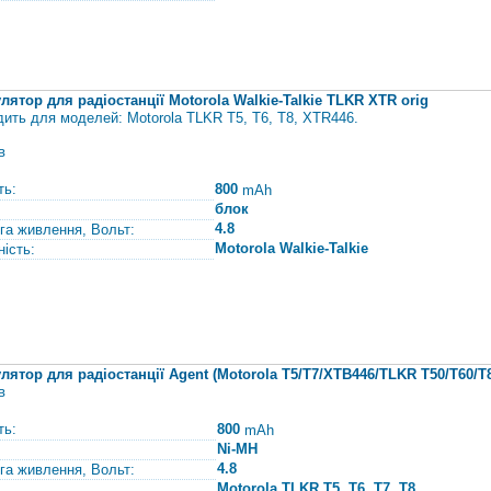
лятор для радіостанції Motorola Walkie-Talkie TLKR XTR orig
дить для моделей: Motorola TLKR T5, T6, T8, XTR446.
в
ть:
800
mAh
блок
4.8
га живлення, Вольт:
Motorola Walkie-Talkie
ність:
лятор для радіостанції Agent (Motorola T5/T7/XTB446/ТLKR T50/Т60/T8
в
ть:
800
mAh
Ni-MH
4.8
га живлення, Вольт:
Motorola TLKR T5, T6, T7, T8,