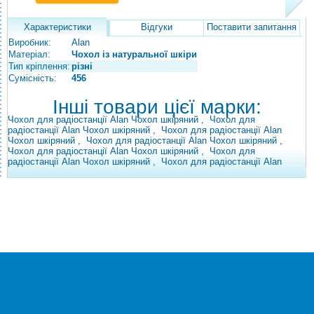
Характеристики
Відгуки
Поставити запитання
Виробник:
Alan
Матеріал:
Чохол із натуральної шкіри
Тип кріплення:
різні
Сумісність:
456
Інші товари цієї марки:
Чохол для радіостанції Alan Чохол шкіряний
,
Чохол для
радіостанції Alan Чохол шкіряний
,
Чохол для радіостанції Alan
Чохол шкіряний
,
Чохол для радіостанції Alan Чохол шкіряний
,
Чохол для радіостанції Alan Чохол шкіряний
,
Чохол для
радіостанції Alan Чохол шкіряний
,
Чохол для радіостанції Alan