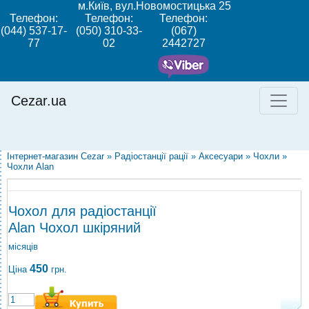
м.Київ, вул.Новомостицька 25
Телефон:
Телефон:
Телефон:
(044) 537-17-
(050) 310-33-
(067)
77
02
2442727
Cezar.ua
Інтернет-магазин Cezar
»
Радіостанції рації
»
Аксесуари
»
Чохли
»
Чохли Alan
Чохол для радіостанції
Alan Чохол шкіряний
місяців
450
Ціна
грн.