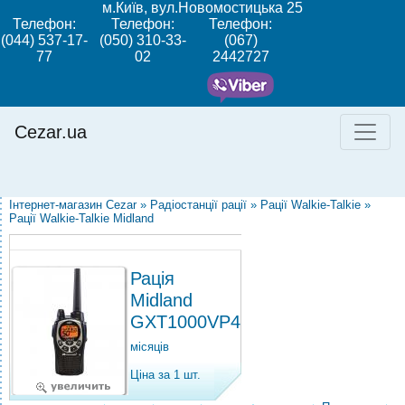
м.Київ, вул.Новомостицька 25
Телефон:
Телефон:
Телефон:
(044) 537-17-
(050) 310-33-
(067)
77
02
2442727
Cezar.ua
Інтернет-магазин Cezar
»
Радіостанції рації
»
Рації Walkie-Talkie
»
Рації Walkie-Talkie Midland
Рація
Midland
GXT1000VP4
місяців
Ціна за 1 шт.