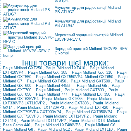
675 грн.
Акумулятор для радіостанції Midland
PB-ATL/G7
Акумулятор для радіостанції Midland
PB-ATL/G7
Мережевий зарядний пристрій Midland
18CVP8-REV C
Зарядний пристрій Midland 18CVP8 -REV
C kompl
Інші товари цієї марки:
Рація Midland GXT250
,
Рація
Midland LXT410
,
Рація
Midland
LXT410VP4
,
Рація Midland GXT305
, Рація
Midland
GXT310
,
Рація
Midland GXT550
,
Рація Midland
GXT550VP4
Midland GXT650
,
Рація
Midland G7
,
Рація Midland GXT450
,
Рація
Midland GXT500
,
Рація
Midland GXT600
,
Рація Midland 445BT
,
Рація Midland G5
,
Рація
Midland GXT700
,
Рація Midland
,
Рація Midland GXT800
,
Рація
Midland GXT850
,
Рація
Midland 777
,
Рація Midland LXT350
,
Рація
Midland GXT635VP4
,
Рація Midland GXT635
,
Рація
Midland
LXT330VP3
LXT110VP2
,
Рація Midland GXT808
,
Рація
Midland
GX14 ,
Рація
Midland
LXT420VP3
,
Рація
Midland
LXT420
,
Рація
Midland
GXT795VP4
GXT900VP4
,
Рація Midland GXT950VP4
,
Рація
Midland
GXT720VP3
,
Рація Midland LXT114VP2
, Рація
Midland
LXT118
,
Рація Midland LXT114VP2
,
Рація
Midland
LXT3
Midland
Base Camp 446
,
Рація Midland LXT480VP3
,
Рація Midland G6
,
Рація Midland
G8
,
Рація Midland
G12 ,
Рація Midland LXT110
,
Рація