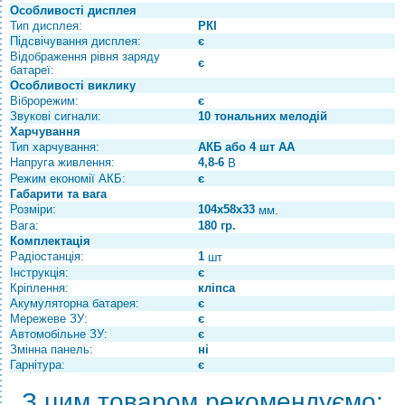
Особливості дисплея
Тип дисплея:
РКІ
Підсвічування дисплея:
є
Відображення рівня заряду
є
батареї:
Особливості виклику
Віброрежим:
є
Звукові сигнали:
10 тональних мелодій
Харчування
Тип харчування:
АКБ або 4 шт АА
Напруга живлення:
4,8-6
В
Режим економії АКБ:
є
Габарити та вага
Розміри:
104х58х33
мм.
Вага:
180 гр.
Комплектація
Радіостанція:
1
шт
Інструкція:
є
Кріплення:
кліпса
Акумуляторна батарея:
є
Мережеве ЗУ:
є
Автомобільне ЗУ:
є
Змінна панель:
ні
Гарнітура:
є
З цим товаром рекомендуємо: