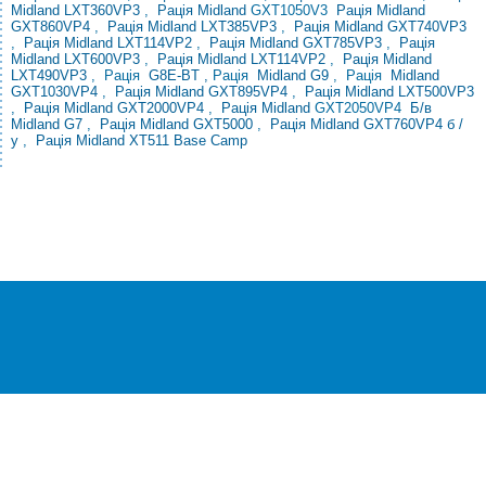
Midland LXT360VP3
,
Рація Midland
GXT1050V3
Рація Midland
GXT860VP4
,
Рація Midland LXT385VP3
,
Рація Midland GXT740VP3
,
Рація Midland LXT114VP2
,
Рація
Midland GXT785VP3
,
Рація
Midland LXT600VP3
,
Рація Midland LXT114VP2
,
Рація Midland
LXT490VP3
,
Рація
G8E-BT
,
Рація
Midland G9
,
Рація
Midland
GXT1030VP4
,
Рація
Midland GXT895VP4
,
Рація Midland LXT500VP3
,
Рація Midland GXT2000VP4
,
Рація Midland
GXT2050VP4
Б/в
Midland G7
,
Рація Midland GXT5000
,
Рація Midland GXT760VP4 б /
у
,
Рація Midland XT511 Base Camp
®
© Всі права захищені
CEZAR
Інтернет-магазин
побутової техніки та електроніки
«Cezar TM» Інтернет-