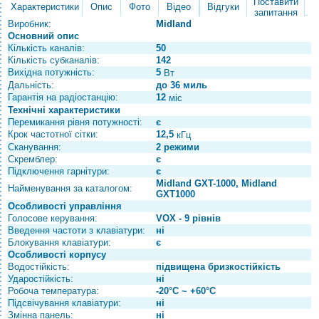
Поставити
Характеристики
Опис
Фото
Відео
Відгуки
запитання
Виробник:
Midland
Основний опис
Кількість каналів:
50
Кількість субканалів:
142
Вихідна потужність:
5
Вт
Дальність:
до 36 миль
Гарантія на радіостанцію:
12
міс
Технічні характеристики
Перемикання рівня потужності:
є
Крок частотної сітки:
12,5
кГц
Сканування:
2 режими
Скремблер:
є
Підключення гарнітури:
є
Midland GXT-1000, Midland
Найменування за каталогом:
GXT1000
Особливості управління
Голосове керування:
VOX - 9 рівнів
Введення частоти з клавіатури:
ні
Блокування клавіатури:
є
Особливості корпусу
Водостійкість:
підвищена бризкостійкість
Ударостійкість:
ні
Робоча температура:
-20°С ~ +60°С
Підсвічування клавіатури:
ні
Змінна панель:
ні