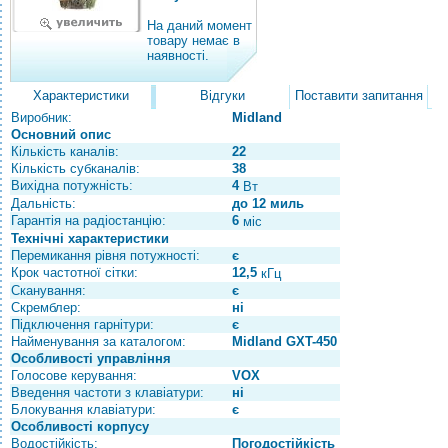
На даний момент
товару немає в
наявності.
Характеристики
Відгуки
Поставити запитання
Виробник:
Midland
Основний опис
Кількість каналів:
22
Кількість субканалів:
38
Вихідна потужність:
4
Вт
Дальність:
до 12 миль
Гарантія на радіостанцію:
6
міс
Технічні характеристики
Перемикання рівня потужності:
є
Крок частотної сітки:
12,5
кГц
Сканування:
є
Скремблер:
ні
Підключення гарнітури:
є
Найменування за каталогом:
Midland GXT-450
Особливості управління
Голосове керування:
VOX
Введення частоти з клавіатури:
ні
Блокування клавіатури:
є
Особливості корпусу
Водостійкість:
Погодостійкість