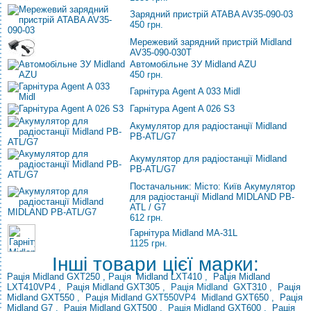
Зарядний пристрій ATABA AV35-090-03
450 грн.
Мережевий зарядний пристрій Midland
AV35-090-030T
Автомобільне ЗУ Midland AZU
450 грн.
Гарнітура Agent A 033 Midl
Гарнітура Agent A 026 S3
Акумулятор для радіостанції Midland
PB-ATL/G7
Акумулятор для радіостанції Midland
PB-ATL/G7
Постачальник: Місто: Київ Акумулятор
для радіостанції Midland MIDLAND PB-
ATL / G7
612 грн.
Гарнітура Midland MA-31L
1125 грн.
Інші товари цієї марки:
Рація Midland GXT250
,
Рація
Midland LXT410
,
Рація
Midland
LXT410VP4
,
Рація Midland GXT305
, Рація
Midland
GXT310
,
Рація
Midland GXT550
,
Рація Midland
GXT550VP4
Midland GXT650
,
Рація
Midland G7
,
Рація Midland GXT500
, Рація
Midland
GXT600
,
Рація