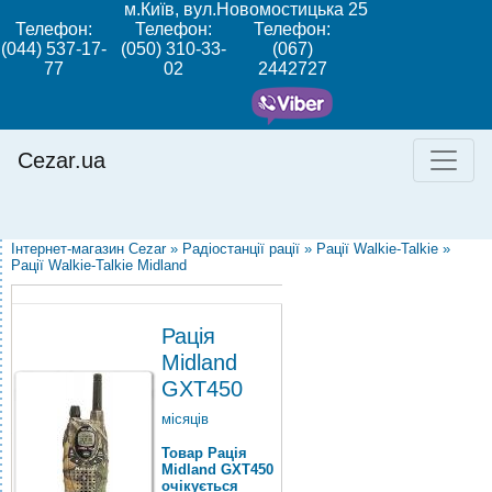
м.Київ, вул.Новомостицька 25
Телефон:
Телефон:
Телефон:
(044) 537-17-
(050) 310-33-
(067)
77
02
2442727
Cezar.ua
Інтернет-магазин Cezar
»
Радіостанції рації
»
Рації Walkie-Talkie
»
Рації Walkie-Talkie Midland
Рація
Midland
GXT450
місяців
Товар Рація
Midland GXT450
очікується