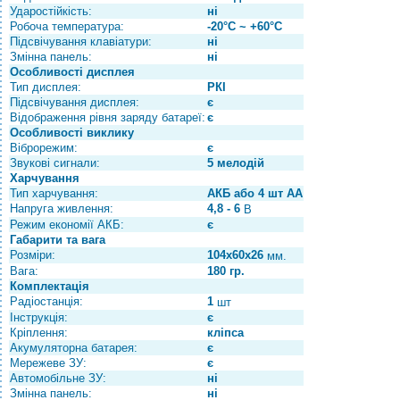
Ударостійкість:
ні
Робоча температура:
-20°С ~ +60°С
Підсвічування клавіатури:
ні
Змінна панель:
ні
Особливості дисплея
Тип дисплея:
РКІ
Підсвічування дисплея:
є
Відображення рівня заряду батареї:
є
Особливості виклику
Віброрежим:
є
Звукові сигнали:
5 мелодій
Харчування
Тип харчування:
АКБ або 4 шт АА
Напруга живлення:
4,8 - 6
В
Режим економії АКБ:
є
Габарити та вага
Розміри:
104х60х26
мм.
Вага:
180 гр.
Комплектація
Радіостанція:
1
шт
Інструкція:
є
Кріплення:
кліпса
Акумуляторна батарея:
є
Мережеве ЗУ:
є
Автомобільне ЗУ:
ні
Змінна панель:
ні