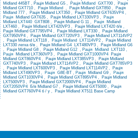
Midland 445BT , Рація Midland G5
,
Рація
Midland
GXT700
,
Рація
Midland GXT710
,
Рація
Midland
,
Рація Midland GXT850
,
Рація
Midland 777
,
Рація
Midland LXT350
,
Рація Midland GXT635VP4
,
Рація
Midland GXT635
,
Рація Midland LXT330VP3
,
Рація
Midland
LXT440
GXT808
,
Рація Midland G 11
,
Рація
Midland
LXT460
,
Рація Midland LXT420VP3
,
Рація Midland
LXT420 б/в
,
Рація Midland GXT795VP4
,
Рація Midland LXT330
,
Рація Midland
GXT950VP4
,
Рація Midland GXT720VP3
,
Рація Midland LXT114VP2
,
Рація
Midland LXT118
, Рація
Midland LXT114VP2
,
Рація Midland
LXT330
легка б/в
,
Рація Midland
G4
LXT480VP3
,
Рація Midland G6
,
Рація Midland G8
,
Рація Midland
G12
,
Рація
Midland
LXT110
,
Рація
Midland LXT360VP3
,
Рація Midland
GXT1000VP4
Рація
Midland GXT860VP4
,
Рація Midland LXT385VP3
,
Рація Midland
GXT740VP3
,
Рація Midland LXT114VP2
,
Рація
Midland GXT785VP3
,
Рація Midland LXT600VP3
,
Рація Midland LXT114VP2
,
Рація
Midland
LXT490VP3
,
Рація
G8E-BT
,
Рація
Midland G9
,
Рація
Midland GXT1030VP4
,
Рація
Midland GXT895VP4
,
Рація Midland
LXT500VP3
,
Рація Midland GXT2000VP4
,
Рація Midland
GXT2050VP4
Б/в Midland G7
,
Рація Midland GXT5000
,
Рація
Midland GXT760VP4 б / у
,
Рація Midland XT511 Base Camp