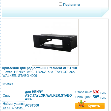
Порівняти
Кріплення для радіостанції President ACST300
Шахта HENRY ASC 12/24V або TAYLOR або
WALKER, STABO 4006
місяців
для HENRY
630
Стара ціна:
грн.
Опис:
ASC,TAYLOR,WALKER,STABO
585
Нова ціна:
грн.
4006
Найменування
ACST300
за каталогом: