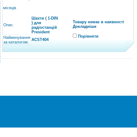
місяців
Шахти ( 1-DIN
Товару немає в наявності
) для
Опис:
Докладніше
радіостанцій
President
Порівняти
Найменування
ACST404
за каталогом:
®
© Всі права захищені
CEZAR
Інтернет-магазин побутової техніки та
електроніки