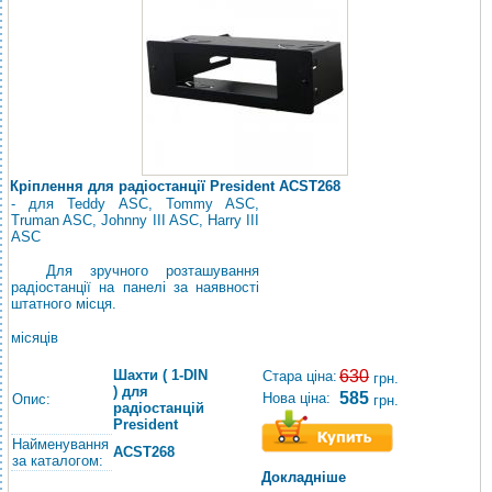
Кріплення для радіостанції President ACST268
- для Teddy ASC, Tommy ASC,
Truman ASC, Johnny III ASC, Harry III
ASC
Для зручного розташування
радіостанції на панелі за наявності
штатного місця.
місяців
Шахти ( 1-DIN
630
Стара ціна:
грн.
) для
585
Нова ціна:
Опис:
грн.
радіостанцій
President
Найменування
ACST268
за каталогом:
Докладніше