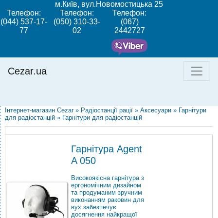
м.Київ, вул.Новомостицька 25
Телефон:
Телефон:
Телефон:
(044) 537-17-
(050) 310-33-
(067)
77
02
2442727
Cezar.ua
Інтернет-магазин Cezar
»
Радіостанції рації
»
Аксесуари
»
Гарнітури
для радіостанцій
»
Гарнітури для радіостанцій
Гарнітура Agent
A 050
Високоякісна гарнітура з
ергономічним дизайном
та продуманим зручним
виконанням раковин для
вух забезпечує
досягнення найкращої