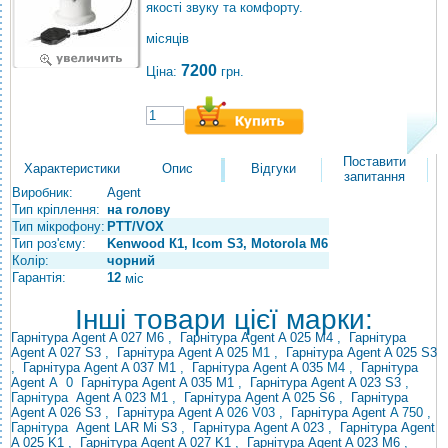
якості звуку та комфорту.
місяців
7200
Ціна:
грн.
Поставити
Характеристики
Опис
Відгуки
запитання
Виробник:
Agent
Тип кріплення:
на голову
Тип мікрофону:
PTT/VOX
Тип роз'єму:
Kenwood К1, Icom S3, Motorola M6
Колір:
чорний
Гарантія:
12
міс
Інші товари цієї марки:
Гарнітура Agent A 027 M6
,
Гарнітура Agent A 025 M4
,
Гарнітура
Agent A 027 S3
,
Гарнітура Agent A
025
M1 ,
Гарнітура Agent A 025 S3
,
Гарнітура Agent A 037 M1
,
Гарнітура Agent A 035
M4 ,
Гарнітура
Agent
A
0
Гарнітура Agent A 035 M1
,
Гарнітура Agent A 023 S3
,
Гарнітура
Agent A 023 M1
,
Гарнітура Agent A
025 S6
,
Гарнітура
Agent A 026 S3
,
Гарнітура Agent A
026 V03 ,
Гарнітура Agent
A 750 ,
Гарнітура
Agent
LAR Mi
S3
,
Гарнітура Agent A 023
,
Гарнітура Agent
A 025 K1
,
Гарнітура Agent A 027 K1
,
Гарнітура Agent A 023 M6
,