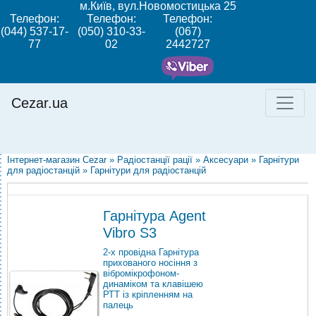
м.Київ, вул.Новомостицька 25
Телефон:
Телефон:
Телефон:
(044) 537-17-
(050) 310-33-
(067)
77
02
2442727
Cezar.ua
Інтернет-магазин Cezar
»
Радіостанції рації
»
Аксесуари
»
Гарнітури
для радіостанцій
»
Гарнітури для радіостанцій
Гарнітура Agent
Vibro S3
2-х провідна Гарнітура
прихованого носіння з
вібромікрофоном-
динаміком та клавішею
РТТ із кріпленням на
палець