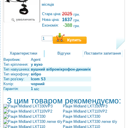
місяців
2025
Стара ціна:
грн.
1637
Нова ціна:
грн.
-388
Економія:
грн.
Характеристики
Відгуки
Поставити запитання
Виробник:
Agent
Тип кріплення:
у вухо
Тип навушника:
вушний вібромікрофон-динамік
Тип мікрофону:
вібро
Тип роз'єму:
Icom S3
Колір:
чорний
Гарантія:
1
міс
З цим товаром рекомендуємо:
Рація Midland LXT330VP3
Рація Midland LXT110VP2
Рація Midland LXT330
Рація Midland LXT330 легке б/у
Рація Midland LXT110