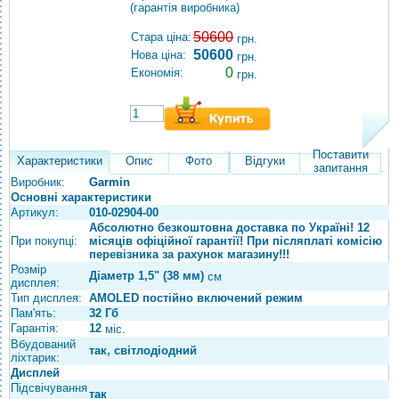
(гарантія виробника)
50600
Стара ціна:
грн.
50600
Нова ціна:
грн.
0
Економія:
грн.
Поставити
Характеристики
Опис
Фото
Відгуки
запитання
Виробник:
Garmin
Основні характеристики
Артикул:
010-02904-00
Абсолютно безкоштовна доставка по Україні! 12
При покупці:
місяців офіційної гарантії! При післяплаті комісію
перевізника за рахунок магазину!!!
Розмір
Діаметр 1,5" (38 мм)
см
дисплея:
Тип дисплея:
AMOLED постійно включений режим
Пам'ять:
32 Гб
Гарантія:
12
міс.
Вбудований
так, світлодіодний
ліхтарик:
Дисплей
Підсвічування
так