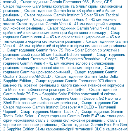
жовтий
, Смарт годинник
Garmin Forerunner 965
, Black, GPS
,
Смарт годинник Gar9 білим корпусом та білим/
сірим
силіконовим
ремінцем
,
Смарт годинник Garmin fenix 7S сріблястий з білим
ремінцем
,
Смарт годинник Garmin Instinct 3 Solar 50 мм Tactical
Edition чорний
,
Смарт годинник Garmin Venu 4 - 41 мм місячне
золото
Смарт годинник Garmin Venu 4 - 41 мм сланцевий з чорним
силіконовим ремінцем
, Смарт годинник Garmin Venu 4 - 41
мм
сріблястий з силиконовим ремінцем барвінкового кольору
, Смарт
годинник
Garmin Venu
4 – 45 мм сріблястий з цитроновим
– 45 мм
темно-сірий з чорним силіконовим ремінцем
, Смарт годинник Garmin
Venu 4 – 45
мм
сріблястий зі сріблясто-сірим силиконовим ремінцем
,
Смарт годинник Garmin fenix 7S Pro – Solar Edition сріблястий з
ремінцем сірий
граф 50 мм Tactical Edition чорний
,
Смарт годинник
Garmin Instinct Crossover AMOLED Sapphire&Revodrive
,
Смарт
годинник Garmin Venu 4 - 41 мм місячне золото з силиконовим
ремінцем кольору слонової кістки і пісочним шкіряним
,
Смарт
годинник Garmin& бронзово-сонячний
,
Смарт
годинник Garmin
Quatix 7 Sapphire AMOLED
,
Смарт годинник
Garmin Tactix Delta
Sapphire Edition
,
Смарт годинник Garmin Forerunner 970 білого
каменю
та
жовтим
ремінцем
з
білого
каміння
титановим корпусом
та Moss хакі нейлоновим ремінцем ComfortFit
,
Смарт годинник
Garmin fenix 7S Pro – Sapphire Solar Edition золотавий зі світло-
бежевим ремінцем
,
Смарт годинник Garmin Descent G2 Paloma з
Shell Pink
розовим силіконовим ремінцем
,
Смарт годинник Gar
Смарт годинник Garmin Instinct Crossover AMOLED – Тактичний
Чорний
,
Смарт годинник Garmin Tactix 7
,
Смарт годинник Garmin
Tactix Delta Solar
, Смарт годинник
Garmin
Fenix ​​E 47 мм сланцево-
сірий нержавіюча сталь з чорний силіконовим ремінцем
,
сталь з
чорним силіконовим ремінцем
,
Смарт годинник Garmin Epix Pro Gen
2 Sapphire Edition 51мм карбоново-сірий титановий DLC з каштановим