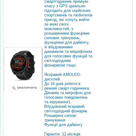
смартгодинник преміум-
класу з GPS ідеально
підходить для серйозних
спортсменів та любителів
пригод, які хочуть вийти
за межі своїх
можливостей, з
розширеними функціями
силових тренувань,
функціями для дайвінгу,
зі вбудованими
динаміком та мікрофоном
для голосових функцій та
світлодіодним
фонариком тощо.
Яскравий AMOLED-
дисплей.
До 16 днів роботи в
режимі смарт-годинника.
Динамік та мікрофон для
голосових повідомлень
та керування1.
Вбудований яскравий
світлодіодний фонарик.
Розширені силові
тренування
Функції для дайвінгу
Гарантія: 12 місяців