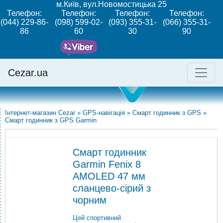
м.Київ, вул.Новомостицька 25
Телефон:
Телефон:
Телефон:
Телефон:
(044) 229-86-
(098) 599-02-
(093) 355-31-
(066) 355-31-
86
60
30
90
Cezar.ua
Інтернет-магазин Cezar
»
GPS-навігація
»
Смарт годинник з GPS
»
Смарт годинник з GPS Garmin
Смарт годинник
Garmin Fenix ​​8
AMOLED 47 мм
сланцево-сірий з
чорним
Цей спортивний