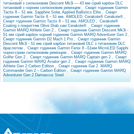
титановий з силіконовим
Descent Mk3i — 43 мм сірий карбон DLC
титановий з чорним силіконовим ремінцем
,
Смарт годинник Garmin
Tactix 8 – 51 мм, Sapphire Solar, Applied Ballistics Elite
,
Смарт
годинник Garmin Tactix 8 – 51 мм, AMOLED, Cerakote® Cerakote®
,
Смарт годинник Garmin Tactix 8 – 51 мм, AMOLED
,
Cerakote®
Coating з покриттям Olive Drab хакі Cerakote®
,
Смарт годинник
Garmin MARQ Athlete Gen 2
,
Смарт годинник Garmin Descent Mk3i -
51 мм сірий карбон
чорний годинник Garmin MARQ Adventurer Gen 2
,
Смарт годинник Garmin D2 Mach 1 Pro
,
Смарт годинник Garmin
Descent Mk3i - 51 мм сірий карбон титановий DLC з титановим DLC
браслетом
,
Смарт годинник Garmin Fenix ​​8 –51мм MicroLED Sapphi
чорно-сірим силіконовим ремінцем
,
Смарт годинник Garmin MARQ
Golfer Gen 2
,
Смарт годинник Garmin MARQ Captain gen 2
,
Смарт
годинник Garmin MARQ
Aviator gen
2 ,
Смарт годинник Garmin MARQ
Athlete Gen 2 Carbon Edition
,
Смарт годинник Gar
2
MARQ
Commander Gen 2 – Carbon Edition
,
Смарт годинник Garmin MARQ
Adventurer Gen 2 Damascus Steel