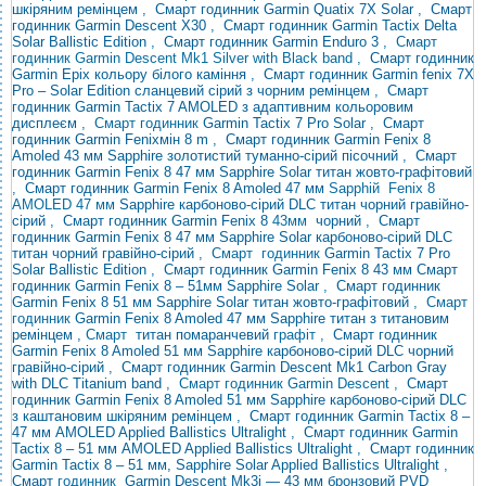
шкіряним ремінцем
,
Смарт годинник Garmin Quatix 7X Solar
,
Смарт
годинник Garmin Descent X30
,
Смарт годинник Garmin Tactix Delta
Solar Ballistic Edition
,
Смарт годинник
Garmin Enduro 3
, Смарт
годинник Garmin Descent Mk1 Silver with Black band
,
Смарт годинник
Garmin Epix кольору білого каміння
,
Смарт годинник Garmin fenix 7X
Pro – Solar Edition сланцевий сірий з чорним ремінцем
,
Смарт
годинник Garmin Tactix 7 AMOLED з адаптивним кольоровим
дисплеєм
, Смарт годинник
Garmin Tactix 7 Pro Solar
,
Смарт
годинник Garmin Fenixмін 8 m
,
Смарт годинник Garmin Fenix ​​8
Amoled 43 мм Sapphire золотистий туманно-сірий пісочний
,
Смарт
годинник Garmin Fenix ​​8 47 мм Sapphire Solar титан жовто-графітовий
,
Смарт годинник Garmin
Fenix ​​8 Amoled 47 мм
Sapphiй Fenix ​​8
AMOLED 47 мм
Sapphire карбоново-сірий DLC титан чорний
гравійно-
сірий
,
Смарт годинник Garmin Fenix ​​8
43мм
чорний
,
Смарт
годинник Garmin Fenix ​​8 47 мм Sapphire Solar карбоново-сірий DLC
титан чорний гравійно-сірий
,
Смарт годинник
Garmin Tactix 7 Pro
Solar Ballistic Edition
,
Смарт годинник Garmin Fenix ​​8 43 мм
Смарт
годинник Garmin Fenix ​​8 – 51мм Sapphire Solar
,
Смарт годинник
Garmin Fenix ​​8 51 мм Sapphire Solar титан жовто-графітовий
, Смарт
годинник
Garmin Fenix ​​8 Amoled 47 мм Sapphire
титан з титановим
ремінцем ,
Смарт
титан помаранчевий
графіт ,
Смарт годинник
Garmin Fenix ​​8 Amoled 51 мм Sapphire карбоново-сірий DLC чорний
гравійно-сірий
,
Смарт годинник Garmin Descent Mk1 Carbon Gray
with DLC
Titanium band
, Смарт годинник Garmin Descent
,
Смарт
годинник Garmin Fenix ​​8 Amoled 51 мм Sapphire карбоново-сірий DLC
з каштановим шкіряним ремінцем
,
Смарт годинник Garmin Tactix 8 –
47 мм AMOLED Applied Ballistics Ultralight
,
Смарт годинник Garmin
Tactix 8 – 51 мм AMOLED Applied Ballistics Ultralight
,
Смарт годинник
Garmin Tactix 8 – 51 мм, Sapphire Solar Applied Ballistics Ultralight
,
Смарт
годинник
Garmin Descent Mk3i — 43 мм бронзовий PVD