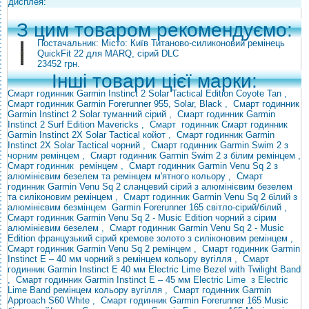
дисплея:
З цим товаром рекомендуємо:
Постачальник: Місто: Київ Титаново-силиконовий ремінець
QuickFit 22 для MARQ, сірий DLC
23452 грн.
Інші товари цієї марки:
Смарт годинник Garmin Instinct 2 Solar Tactical Edition Coyote Tan
,
Смарт годинник Garmin Forerunner 955, Solar, Black
,
Смарт годинник
Garmin Instinct 2 Solar туманний сірий
,
Смарт годинник Garmin
Instinct 2 Surf Edition Mavericks
,
Смарт годинник
Смарт годинник
Garmin Instinct 2X Solar Tactical койот
,
Смарт годинник Garmin
Instinct 2X Solar Tactical чорний
,
Смарт годинник Garmin Swim
2 з
чорним ремінцем ,
Смарт годинник Garmin Swim 2 з білим ремінцем ,
Смарт
годинник
ремінцем
,
Смарт годинник Garmin Venu Sq 2 з
алюмінієвим безелем та ремінцем м'ятного кольору
,
Смарт
годинник Garmin Venu Sq 2 сланцевий сірий з алюмінієвим безелем
та силіконовим ремінцем
, Смарт годинник
Garmin Venu
Sq 2 білий з
алюмінієвим
безмінцем
Garmin Forerunner 165 світло-сірий/білий
,
Смарт годинник Garmin Venu Sq 2 - Music Edition чорний з сірим
алюмінієвим безелем
,
Смарт годинник Garmin Venu Sq 2 - Music
Edition французький сірий кремове золото з силіконовим ремінцем
,
Смарт годинник Garmin Venu Sq 2 ремінцем
,
Смарт годинник Garmin
Instinct E – 40 мм чорний з ремінцем кольору вугілля
,
Смарт
годинник Garmin Instinct E 40 мм Electric Lime
Bezel with Twilight
Band
,
Смарт годинник Garmin Instinct E – 45 мм
Electric Lime з Electric
Lime Band
ремінцем кольору вугілля
,
Смарт годинник Garmin
Approach S60 White
,
Смарт годинник Garmin Forerunner 165 Music