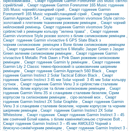
бірюзовий/аква
,
Смарт годинник Garmin Forerunner 165 Music світло-
сірий/білий
,
Смарт годинник Garmin Forerunner
165 Music
годинник
165 Music чорний/сланцевий сірий
,
Смарт годинник Garmin
Forerunner® 165 Music чорний/сланцевий сірий
,
Смарт годинник
Garmin Approach S4
, Смарт годинник
Garmin vivomove
Style світло-
золотавий з плетеним тканинним рожевим ремінцем
, Смарт
чорний
нейлоновий
ремінець
Смарт годинник Garmin vivomove Style
сріблястий з ремінцем кольору "зелена трава"
,
Смарт годинник
Garmin vivomove Style розове золото з білим силиконовим ремінцем
,
Смарт
годинник Garmin vívoactive 6 GPS Slate Black з
чорним
силиконовим ремінцем
з Bone білим силиконовим ремінцем
,
Смарт годинник Garmin vívoactive 6 Metallic Jasper Green з Jasper
Green зеленим силиконовим ремінцем
,
Смарт годинник Garmin
vívoactive 6 Metallic Pink Dawn з Pink Dawn рожевим силіконовим
ремінцем
,
Смарт годинник Garmin ly ремінцем
,
Смарт годинник
Garmin Lily 2 Classic темно-бронзовий із шовковичним шкіряним
ремінцем
,
Смарт годинник Garmin Approach S60 Black
,
Смарт
годинник Garmin Instinct 2 Solar Tactical Edition
Black ,
Смарт
годинник
Garmin
Instinct 3 45 мм Solar чорний
3 45 мм Solar кольору
сутінок
,
Смарт годинник Garmin Venu 3 зі сріблястим сталевим
безелем, білим корпусом та білим силіконовим ремінцем
, Смарт
годинник
Garmin Venu 3S зі сланцевим сталевим безелем, Сірим
корпусом та силіконовим ремінцем
,
сіро-зелений мох
,
Смарт
годинник Garmin Instinct 2X Solar Graphite
,
Смарт годинник Garmin
Venu 3 зі сланцевим сталевим безелем, чорним корпусом та чорним
шкіряним ремінцем
,
Смарт
годинник Garmin Instinct 2X Solar
Whitestone
, Смарт
годинник
Смарт годинник Garmin Instinct 3 – 45
мм сонячний Білий камінь з білим камінням/синьою стрічкою Bolt
,
Смарт годинник Garmin Instinct 3 – 45 мм AMOLED Чорний з
блискучо-синім/чорним ремінцем
,
Смарт
годинник Garmin Instinct 3 -