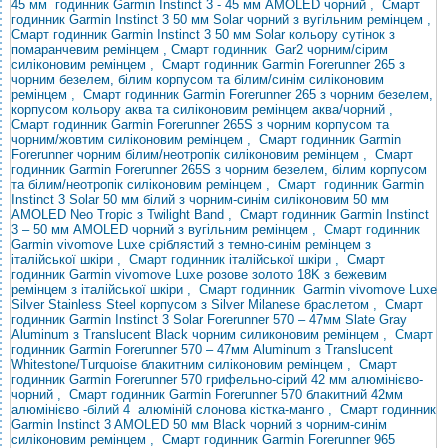
45
мм
годинник Garmin Instinct 3 - 45 мм AMOLED чорний
,
Смарт
годинник Garmin Instinct 3 50 мм Solar чорний з вугільним ремінцем
,
Смарт годинник Garmin Instinct 3 50 мм Solar кольору сутінок з
помаранчевим ремінцем , Смарт
годинник
Gar2 чорним/сірим
силіконовим ремінцем
,
Смарт годинник Garmin Forerunner 265 з
чорним безелем, білим корпусом та білим/синім силіконовим
ремінцем
,
Смарт годинник Garmin Forerunner 265 з чорним безелем,
корпусом кольору аква та силіконовим ремінцем аква/чорний
,
Смарт годинник Garmin Forerunner 265S з чорним корпусом та
чорним/жовтим силіконовим ремінцем
,
Смарт годинник Garmin
Forerunner чорним білим/неотропік силіконовим ремінцем
,
Смарт
годинник Garmin Forerunner 265S з чорним безелем, білим корпусом
та білим/неотропік силіконовим ремінцем
,
Смарт годинник
Garmin
Instinct 3 Solar 50 мм білий з чорним-синім силіконовим
50 мм
AMOLED Neo Tropic з Twilight Band
,
Смарт годинник Garmin Instinct
3 – 50 мм AMOLED чорний з вугільним ремінцем
, Смарт годинник
Garmin
vivomove Luxe сріблястий з темно-синім ремінцем з
італійської шкіри
, Смарт годинник
італійської шкіри
,
Смарт
годинник Garmin vivomove Luxe розове золото 18K з бежевим
ремінцем з італійської шкіри
, Смарт
годинник
Garmin vivomove Luxe
Silver Stainless Steel корпусом з Silver Milanese браслетом
,
Смарт
годинник Garmin
Instinct 3 Solar
Forerunner 570 – 47мм
Slate Gray
Aluminum з Translucent Black чорним силиконовим ремінцем
,
Смарт
годинник Garmin Forerunner 570 – 47мм Aluminum з Translucent
Whitestone/Turquoise блакитним силіконовим ремінцем
,
Смарт
годинник Garmin Forerunner 570 грифельно-сірий 42 мм
алюмінієво-
чорний
,
Смарт годинник Garmin Forerunner 570 блакитний 42мм
алюмінієво
-білий 4
алюміній слонова кістка-манго
,
Смарт годинник
Garmin Instinct 3 AMOLED 50 мм Black чорний з чорним-синім
силіконовим ремінцем
,
Смарт годинник Garmin Forerunner 965