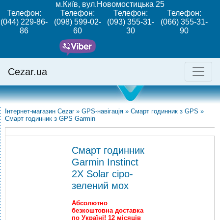
м.Київ, вул.Новомостицька 25
Телефон:
Телефон:
Телефон:
Телефон:
(044) 229-86-
(098) 599-02-
(093) 355-31-
(066) 355-31-
86
60
30
90
Cezar.ua
Інтернет-магазин Cezar
»
GPS-навігація
»
Смарт годинник з GPS
»
Смарт годинник з GPS Garmin
Смарт годинник
Garmin Instinct
2X Solar сіро-
зелений мох
Абсолютно
безкоштовна доставка
по Україні! 12 місяців