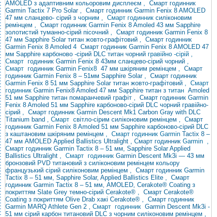
AMOLED з адаптивним кольоровим дисплеєм
,
Смарт годинник
Garmin Tactix 7 Pro Solar
,
Смарт годинник Garmin Fenix ​​8 AMOLED
47 мм сланцево-
сірий з
чорним , Смарт годинник
силіконовим
ремінцем
,
Смарт годинник Garmin Fenix ​​8 Amoled 43 мм Sapphire
золотистий туманно-сірий пісочний
,
Смарт годинник Garmin Fenix ​​8
47 мм Sapphire Solar титан жовто-графітовий
,
Смарт годинник
Garmin Fenix ​​8 Amoled
4
Смарт годинник Garmin Fenix ​​8 AMOLED 47
мм Sapphire карбоново
-сірий DLC титан чорний
гравійно -сірій ,
Смарт
годинник Garmin Fenix ​​8 43мм сланцево-сірий чорний
,
Смарт
годинник
Garmin
Fenix ​​8
47 мм шкіряним ремінцем
,
Смарт
годинник Garmin Fenix ​​8 – 51мм Sapphire Solar
,
Смарт годинник
Garmin Fenix ​​8 51 мм Sapphire Solar титан жовто-графітовий
, Смарт
годинник
Garmin Fenix
​​8 Amoled 47 мм Sapphire титан з
титан
Amoled
51 мм Sapphire титан помаранчевий графіт
,
Смарт годинник Garmin
Fenix ​​8 Amoled 51 мм Sapphire карбоново-сірий DLC чорний гравійно-
сірий
,
Смарт годинник Garmin
Descent Mk1 Carbon Gray with DLC
Titanium band ,
Смарт
світло-сірим силіконовим ремінцем
,
Смарт
годинник Garmin Fenix ​​8 Amoled 51 мм Sapphire карбоново-сірий DLC
з каштановим шкіряним ремінцем
, Смарт годинник Garmin
Tactix 8 –
47 мм AMOLED
Applied Ballistics Ultralight , Смарт годинник
Garmin
,
Смарт годинник Garmin Tactix 8 – 51 мм, Sapphire Solar Applied
Ballistics Ultralight
,
Смарт годинник
Garmin Descent Mk3i — 43 мм
бронзовий PVD титановий з силіконовим ремінцем кольору
французький сірий
силіконовим ремінцем
,
Смарт годинник Garmin
Tactix 8 – 51 мм, Sapphire Solar, Applied Ballistics Elite
,
Смарт
годинник Garmin Tactix 8 – 51 мм, AMOLED, Cerakote® Coating з
покриттям Slate Grey темно-сірий Cerakote®
,
Смарт Cerakote®
Coating з покриттям Olive Drab хакі Cerakote®
,
Смарт годинник
Garmin MARQ Athlete Gen 2
,
Смарт
годинник
Garmin Descent Mk3i -
51 мм сірий карбон титановий DLC з чорним силіконовим ремінцем
,