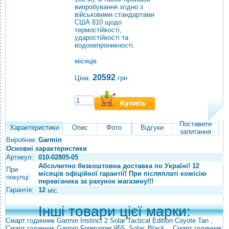
випробування згідно з
військовими стандартами
США 810 щодо
термостійкості,
ударостійкості та
водонепроникності.
місяців
20592
Ціна:
грн.
Поставити
Характеристики
Опис
Фото
Відгуки
запитання
Виробник:
Garmin
Основні характеристики
Артикул:
010-02805-05
Абсолютно безкоштовна доставка по Україні! 12
При
місяців офіційної гарантії! При післяплаті комісію
покупці:
перевізника за рахунок магазину!!!
Гарантія:
12
міс.
Інші товари цієї марки:
Смарт годинник Garmin Instinct 2 Solar Tactical Edition Coyote Tan
,
Смарт годинник Garmin Forerunner 955, Solar, Black
,
Смарт годинник