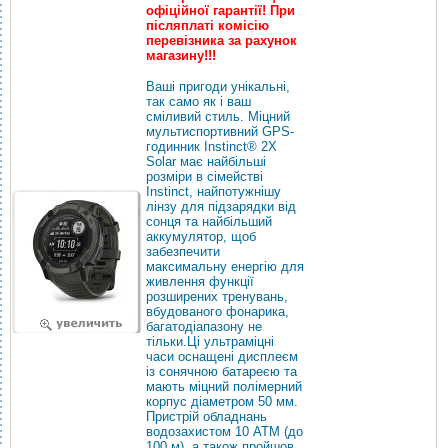
офіційної гарантії! При
післяплаті комісію
перевізника за рахунок
магазину!!!
Ваші пригоди унікальні,
так само як і ваш
сміливий стиль. Міцний
мультиспортивний GPS-
годинник Instinct® 2X
Solar має найбільші
розміри в сімействі
Instinct, найпотужнішу
лінзу для підзарядки від
сонця та найбільший
аккумулятор, щоб
забезпечити
максимальну енергію для
живлення функції
розширених тренувань,
вбудованого фонарика,
багатодіапазону не
тільки.Ці ультраміцні
часи оснащені дисплеєм
із сонячною батареєю та
мають міцний полімерний
корпус діаметром 50 мм.
Пристрій обладнань
водозахистом 10 АТМ (до
100 м), а також пройшов