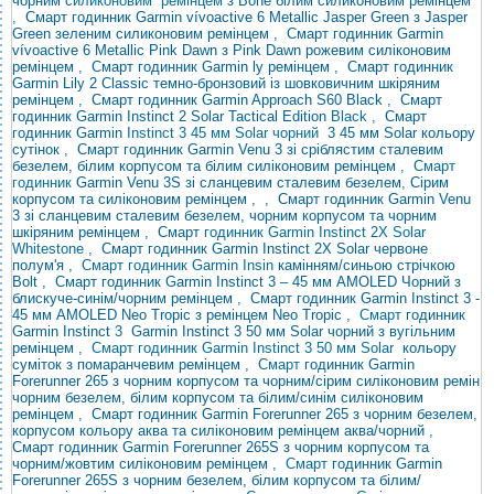
чорним
силиконовим ремінцем
з Bone білим силиконовим ремінцем
,
Смарт годинник Garmin vívoactive 6 Metallic Jasper Green з Jasper
Green зеленим силиконовим ремінцем
,
Смарт годинник Garmin
vívoactive 6 Metallic Pink Dawn з Pink Dawn рожевим силіконовим
ремінцем
,
Смарт годинник Garmin ly ремінцем
,
Смарт годинник
Garmin Lily 2 Classic темно-бронзовий із шовковичним шкіряним
ремінцем
,
Смарт годинник Garmin Approach S60 Black
,
Смарт
годинник Garmin Instinct 2 Solar Tactical Edition
Black ,
Смарт
годинник
Garmin
Instinct 3 45 мм Solar чорний
3 45 мм Solar кольору
сутінок
,
Смарт годинник Garmin Venu 3 зі сріблястим сталевим
безелем, білим корпусом та білим силіконовим ремінцем
, Смарт
годинник
Garmin
Venu 3S зі сланцевим сталевим безелем, Сірим
корпусом та силіконовим ремінцем
,
,
Смарт годинник Garmin Venu
3 зі сланцевим сталевим безелем, чорним корпусом та чорним
шкіряним ремінцем
,
Смарт
годинник Garmin Instinct 2X Solar
Whitestone ,
Смарт годинник Garmin Instinct 2X Solar
червоне
полум'я
, Смарт годинник Garmin Insin
камінням/синьою стрічкою
Bolt
,
Смарт годинник Garmin Instinct 3 – 45 мм AMOLED Чорний з
блискуче-синім/чорним ремінцем
,
Смарт годинник Garmin Instinct 3 -
45 мм AMOLED Neo Tropic з ремінцем Neo Tropic
, Смарт
годинник
Garmin Instinct
3
Garmin Instinct 3 50 мм Solar чорний з вугільним
ремінцем
, Смарт годинник Garmin Instinct 3 50 мм
Solar
кольору
суміток з помаранчевим ремінцем
, Смарт
годинник Garmin
Forerunner 265
з чорним корпусом та чорним/сірим силіконовим ремін
чорним безелем, білим корпусом та білим/синім силіконовим
ремінцем
,
Смарт годинник Garmin Forerunner 265 з чорним безелем,
корпусом кольору аква та силіконовим ремінцем аква/чорний
,
Смарт годинник Garmin Forerunner 265S з чорним корпусом та
чорним/жовтим силіконовим ремінцем
, Смарт
годинник Garmin
Forerunner
265S з чорним безелем, білим корпусом та білим/