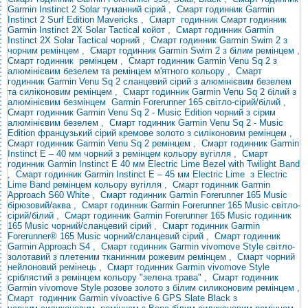
Garmin Instinct 2 Solar туманний сірий
,
Смарт годинник Garmin
Instinct 2 Surf Edition Mavericks
,
Смарт годинник
Смарт годинник
Garmin Instinct 2X Solar Tactical койот
,
Смарт годинник Garmin
Instinct 2X Solar Tactical чорний
,
Смарт годинник Garmin Swim
2 з
чорним ремінцем ,
Смарт годинник Garmin Swim 2 з білим ремінцем ,
Смарт
годинник
ремінцем
,
Смарт годинник Garmin Venu Sq 2 з
алюмінієвим безелем та ремінцем м'ятного кольору
,
Смарт
годинник Garmin Venu Sq 2 сланцевий сірий з алюмінієвим безелем
та силіконовим ремінцем
, Смарт годинник
Garmin Venu
Sq 2 білий з
алюмінієвим
безмінцем
Garmin Forerunner 165 світло-сірий/білий
,
Смарт годинник Garmin Venu Sq 2 - Music Edition чорний з сірим
алюмінієвим безелем
,
Смарт годинник Garmin Venu Sq 2 - Music
Edition французький сірий кремове золото з силіконовим ремінцем
,
Смарт годинник Garmin Venu Sq 2 ремінцем
,
Смарт годинник Garmin
Instinct E – 40 мм чорний з ремінцем кольору вугілля
,
Смарт
годинник Garmin Instinct E 40 мм Electric Lime
Bezel with Twilight
Band
,
Смарт годинник Garmin Instinct E – 45 мм
Electric Lime з Electric
Lime Band
ремінцем кольору вугілля
,
Смарт годинник Garmin
Approach S60 White
,
Смарт годинник Garmin Forerunner 165 Music
бірюзовий/аква
,
Смарт годинник Garmin Forerunner 165 Music світло-
сірий/білий
,
Смарт годинник Garmin Forerunner
165 Music
годинник
165 Music чорний/сланцевий сірий
,
Смарт годинник Garmin
Forerunner® 165 Music чорний/сланцевий сірий
,
Смарт годинник
Garmin Approach S4
, Смарт годинник
Garmin vivomove
Style світло-
золотавий з плетеним тканинним рожевим ремінцем
, Смарт
чорний
нейлоновий ремінець
,
Смарт годинник Garmin vivomove Style
сріблястий з ремінцем кольору "зелена трава"
,
Смарт годинник
Garmin vivomove Style розове золото з білим силиконовим ремінцем
,
Смарт
годинник Garmin vívoactive 6 GPS Slate Black з