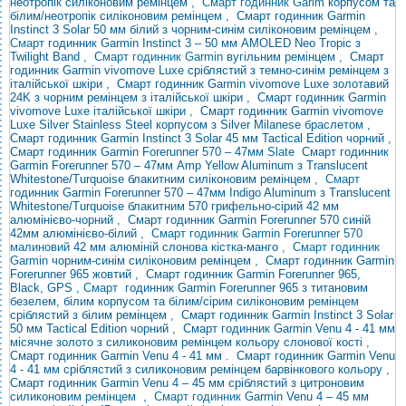
неотропік силіконовим ремінцем
, Смарт годинник Garim
корпусом та
білим/неотропік силіконовим ремінцем
,
Смарт годинник Garmin
Instinct 3 Solar 50 мм білий з чорним-синім силіконовим ремінцем
,
Смарт
годинник
Garmin Instinct 3 – 50 мм AMOLED Neo Tropic з
Twilight Band
, Смарт годинник Garmin
вугільним ремінцем
,
Смарт
годинник Garmin vivomove Luxe сріблястий з темно-синім ремінцем з
італійської шкіри
,
Смарт годинник Garmin vivomove Luxe золотавий
24K з чорним ремінцем з італійської шкіри
,
Смарт годинник Garmin
vivomove Luxe італійської шкіри
,
Смарт годинник Garmin vivomove
Luxe Silver Stainless Steel корпусом з Silver Milanese браслетом
,
Смарт годинник Garmin Instinct 3 Solar 45 мм Tactical Edition чорний
,
Смарт годинник Garmin Forerunner 570 – 47мм
Slate
Смарт годинник
Garmin Forerunner 570 – 47мм Amp Yellow Aluminum з Translucent
Whitestone/Turquoise блакитним силіконовим ремінцем
,
Смарт
годинник
Garmin Forerunner 570 – 47мм Indigo Aluminum з Translucent
Whitestone/Turquoise блакитним
570 грифельно-сірий 42 мм
алюмінієво-чорний
,
Смарт годинник Garmin Forerunner 570 синій
42мм алюмінієво-білий
, Смарт годинник Garmin Forerunner 570
малиновий
42 мм
алюміній слонова кістка-манго
, Смарт годинник
Garmin
чорним-синім силіконовим ремінцем
,
Смарт годинник Garmin
Forerunner 965 жовтий
,
Смарт годинник Garmin Forerunner 965,
Black, GPS
,
Смарт
годинник Garmin Forerunner 965 з титановим
безелем, білим корпусом та білим/сірим силіконовим
ремінцем
сріблястий з білим ремінцем
,
Смарт годинник Garmin Instinct 3 Solar
50 мм Tactical Edition чорний
,
Смарт годинник Garmin Venu 4 - 41 мм
місячне золото з силиконовим ремінцем кольору слонової кості
,
Смарт годинник Garmin Venu 4 - 41 мм
.
Смарт годинник Garmin Venu
4 - 41 мм сріблястий з силиконовим ремінцем барвінкового кольору
,
Смарт годинник Garmin Venu 4 – 45 мм сріблястий з цитроновим
силиконовим
ремінцем
, Смарт годинник
Garmin Venu
4 – 45 мм