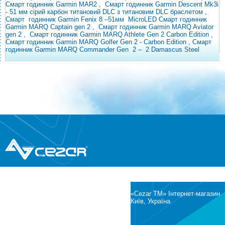
Смарт годинник Garmin MAR2
,
Смарт годинник Garmin Descent Mk3i
- 51 мм сірий карбон титановий DLC з титановим DLC браслетом
,
Смарт
годинник Garmin Fenix ​​8
–51мм
MicroLED
Смарт годинник
Garmin MARQ Captain gen 2
,
Смарт годинник Garmin MARQ Aviator
gen 2
,
Смарт годинник
Garmin MARQ Athlete Gen 2 Carbon Edition
,
Смарт годинник Garmin MARQ Golfer Gen 2 - Carbon Edition , Смарт
годинник Garmin MARQ Commander
Gen
2
–
2 Damascus Steel
®
© Всі права захищені
CEZAR
Інтернет-магазин побутової техніки та
електроніки
«Cezar TM» Інтернет-магазин
Київ, Україна