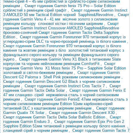
темно-сірий
4 – 45 мм сріблястий зі сріблясто-сірим силіконовим
ремінцем
,
Смарт годинник Garmin fenix 7S Pro – Solar Edition
сріблястий з ремінцем сірий графіт
, Смарт
годинник Garmin
Instinct
3 AMOLED 50 мм Tactical Edition
чорний
Sapphire&Revodrive
, Смарт
годинник Garmin Venu 4 - 41
мм місячне золото з силиконовим
ремінцем
кольору
слонової кістки і пісочним шкіряним
, Смарт
годинник Garmin
Instinct Crossover AMOLED Sapphire&Revodrive
бронзово-сонячний
Смарт годинник Garmin Tactix Delta Sapphire
Edition
,
Смарт годинник Garmin Forerunner 970 титановий корпус із
углеродово-сірим DLC та чорно-прозорий ремінець із білого каміння
,
Смарт годинник Garmin Forerunner
970
титановий корпус із білого
каміння та жовтим ремінцем з
біло
золотистий титановий корпус з
французького серого кольору та ремінцем французького серого
індиго
,
Смарт годинник Garmin Venu X1 Black з титановим Slate
корпусом та чорним нейлоновим ремінцем
ComfortFit , Смарт
годинник Garmin
Venu
X1 Moss
fenix 7S Pro – Sapphire Solar Edition
золотавий зі світло-бежевим ремінцем
, Смарт годинник Garmin
Descent G2 Paloma
з
Shell Pink рожевим силиконовим ремінцем
,
Смарт годинник Garmin Descent G2 Black з чорним силиконовим
ремінцем
, Смарт
годинник Garmin
Instinct Cros
Tactix 7
,
Смарт
годинник Garmin Tactix Delta Solar
, Смарт годинник Garmin Fenix ​​E
47 мм сланцево-
сірий
нержавіюча сталь з чорний силіконовим
ремінцем
, Смарт годинник
Garmin Fenix
​​E 47мм нержавіюча сталь з
чорним силиконовим ремінцем
Edition 51мм карбоново-сірий
титановий DLC з каштановим шкіряним ремінцем
,
Смарт годинник
Garmin Quatix 7X Solar
,
Смарт годинник Garmin Descent X30
,
Смарт годинник Garmin Tactix Delta Solar Ballistic Edition
, Смарт
годинник
Garmin Enduro 3
,
Смарт
годинник Garmin Epix Pro Gen 2
Sapphire Edition 51мм титановий з ремінцем кольору білого
каміння
,
сланцевий сірий з чорним ремінцем
,
Смарт годинник Garmin Tactix 7