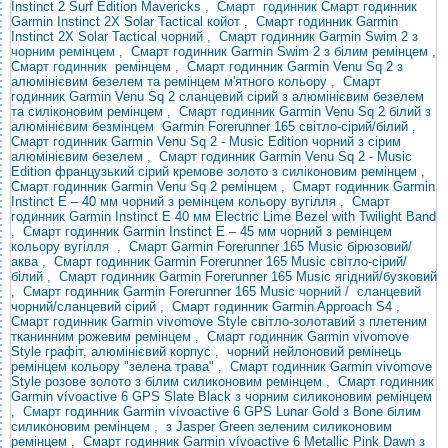
Instinct 2 Surf Edition Mavericks
,
Смарт годинник
Смарт годинник
Garmin Instinct 2X Solar Tactical койот
,
Смарт годинник Garmin
Instinct 2X Solar Tactical чорний
,
Смарт годинник Garmin Swim
2 з
чорним ремінцем ,
Смарт годинник Garmin Swim 2 з білим ремінцем ,
Смарт
годинник
ремінцем
,
Смарт годинник Garmin Venu Sq 2 з
алюмінієвим безелем та ремінцем м'ятного кольору
,
Смарт
годинник Garmin Venu Sq 2 сланцевий сірий з алюмінієвим безелем
та силіконовим ремінцем
, Смарт годинник
Garmin Venu
Sq 2 білий з
алюмінієвим
безмінцем
Garmin Forerunner 165 світло-сірий/білий
,
Смарт годинник Garmin Venu Sq 2 - Music Edition чорний з сірим
алюмінієвим безелем
,
Смарт годинник Garmin Venu Sq 2 - Music
Edition французький сірий кремове золото з силіконовим ремінцем
,
Смарт годинник Garmin Venu Sq 2 ремінцем
,
Смарт годинник Garmin
Instinct E – 40 мм чорний з ремінцем кольору вугілля
,
Смарт
годинник Garmin Instinct E 40 мм Electric Lime Bezel with Twilight Band
,
Смарт годинник Garmin Instinct E – 45 мм чорний з ремінцем
кольору
вугілля
,
Смарт
Garmin Forerunner 165 Music бірюзовий/
аква
,
Смарт годинник Garmin Forerunner 165 Music світло-сірий/
білий
,
Смарт годинник Garmin Forerunner 165 Music
ягідний/бузковий
,
Смарт годинник Garmin Forerunner 165 Music
чорний / сланцевий
чорний/сланцевий сірий
,
Смарт годинник Garmin Approach S4
,
Смарт годинник Garmin vivomove Style світло-золотавий з плетеним
тканинним рожевим ремінцем
,
Смарт годинник Garmin vivomove
Style графіт, алюмінієвий корпус
,
чорний нейлоновий ремінець
ремінцем кольору "зелена трава"
,
Смарт годинник Garmin vivomove
Style розове золото з білим силиконовим ремінцем
,
Смарт годинник
Garmin vívoactive 6 GPS Slate Black з чорним силиконовим ремінцем
, Смарт
годинник Garmin vívoactive 6
GPS Lunar Gold з Bone білим
силиконовим ремінцем
,
з Jasper Green зеленим силиконовим
ремінцем
,
Смарт годинник Garmin vívoactive 6 Metallic Pink Dawn з