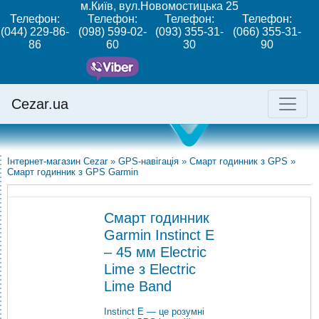
м.Київ, вул.Новомостицька 25
Телефон:
Телефон:
Телефон:
Телефон:
(044) 229-86-
(098) 599-02-
(093) 355-31-
(066) 355-31-
86
60
30
90
Cezar.ua
Інтернет-магазин Cezar
»
GPS-навігація
»
Смарт годинник з GPS
»
Смарт годинник з GPS Garmin
Смарт годинник
Garmin Instinct E
– 45 мм Electric
Lime з Electric
Lime Band
Instinct E — це розумні