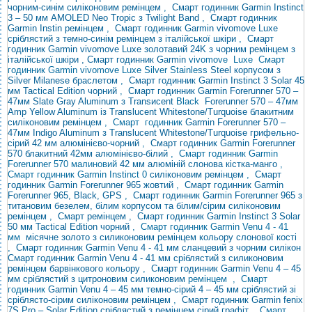
чорним-синім силіконовим ремінцем
,
Смарт годинник Garmin Instinct
3 – 50 мм AMOLED Neo Tropic з Twilight Band
,
Смарт годинник
Garmin Instin ремінцем
,
Смарт годинник Garmin vivomove Luxe
сріблястий з темно-синім ремінцем з італійської шкіри
,
Смарт
годинник Garmin vivomove Luxe золотавий 24K
з чорним ремінцем з
італійської шкіри , Смарт годинник Garmin
vivomove
Luxe Смарт
годинник Garmin vivomove Luxe Silver Stainless
Steel
корпусом з
Silver Milanese браслетом
,
Смарт годинник Garmin Instinct 3 Solar 45
мм Tactical Edition чорний
,
Смарт годинник Garmin Forerunner 570 –
47мм Slate Gray Aluminum з Transиcent
Black
Forerunner 570 – 47мм
Amp Yellow Aluminum із Translucent Whitestone/Turquoise блакитним
силіконовим ремінцем
,
Смарт годинник
Garmin
Forerunner 570 –
47мм Indigo Aluminum з Translucent Whitestone/Turquoise
грифельно-
сірий 42 мм алюмінієво-чорний
,
Смарт годинник Garmin Forerunner
570 блакитний 42мм алюмінієво-білий
, Смарт годинник Garmin
Forerunner 570 малиновий
42 мм
алюміній слонова кістка-манго
,
Смарт годинник Garmin Instinct 0
силіконовим ремінцем
,
Смарт
годинник Garmin Forerunner 965 жовтий
,
Смарт годинник Garmin
Forerunner 965, Black, GPS
,
Смарт годинник Garmin Forerunner 965 з
титановим безелем, білим корпусом та білим/сірим силіконовим
ремінцем
,
Смарт ремінцем
,
Смарт годинник Garmin Instinct 3 Solar
50 мм Tactical Edition чорний
, Смарт годинник Garmin Venu 4 - 41
мм
місячне золото з силиконовим ремінцем кольору слонової кості
,
Смарт годинник Garmin Venu 4 - 41 мм сланцевий з чорним силікон
Смарт годинник Garmin Venu 4 - 41 мм сріблястий з силиконовим
ремінцем барвінкового кольору
,
Смарт годинник Garmin Venu 4 – 45
мм сріблястий з цитроновим силиконовим
ремінцем
, Смарт
годинник
Garmin Venu
4 – 45 мм темно-сірий
4 – 45 мм сріблястий зі
сріблясто-сірим силіконовим ремінцем
,
Смарт годинник Garmin fenix
7S Pro – Solar Edition сріблястий з ремінцем сірий графіт
, Смарт