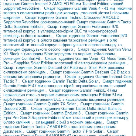
годинник Garmin
Instinct 3 AMOLED 50 мм Tactical Edition
чорний
Sapphire&Revodrive
, Смарт годинник Garmin Venu 4 - 41
мм місячне
золото з силиконовим ремінцем
кольору
слонової кістки і пісочним
шкіряним
, Смарт
годинник Garmin
Instinct Crossover AMOLED
Sapphire&Revodrive бронзово-сонячний
Смарт годинник Garmin Tactix
Delta Sapphire Edition
,
Смарт годинник Garmin Forerunner 970
титановий корпус із углеродово-сірим DLC та чорно-прозорий
ремінець із білого каміння
, Смарт годинник Garmin Forerunner
970
титановий корпус із білого каміння та жовтим ремінцем з
біло
золотистий титановий корпус з французького серого кольору та
ремінцем французького серого індиго
,
Смарт годинник Garmin Venu
X1 Black з титановим Slate корпусом та чорним нейлоновим
ремінцем
ComfortFit , Смарт
годинник Garmin
Venu
X1 Moss
fenix 7S
Pro – Sapphire Solar Edition золотавий зі світло-бежевим ремінцем
,
Смарт годинник Garmin Descent G2 Paloma
з
Shell Pink рожевим
силиконовим ремінцем
,
Смарт годинник Garmin Descent G2 Black з
чорним силиконовим ремінцем
, Смарт
годинник Garmin
Instinct Cros
Tactix 7
,
Смарт годинник Garmin Tactix Delta Solar
, Смарт годинник
Garmin Fenix ​​E 47 мм сланцево-
сірий
нержавіюча сталь з чорний
силіконовим ремінцем
, Смарт годинник
Garmin Fenix
​​E 47мм
нержавіюча сталь з чорним силиконовим ремінцем
Edition 51мм
карбоново-сірий титановий DLC з каштановим шкіряним ремінцем
,
Смарт годинник Garmin Quatix 7X Solar
,
Смарт годинник Garmin
Descent X30
,
Смарт годинник Garmin Tactix Delta Solar Ballistic
Edition
, Смарт
годинник
Garmin Enduro 3
,
Смарт
годинник Garmin
Epix Pro Gen 2 Sapphire Edition 51мм титановий з ремінцем кольору
білого
каміння
,
сланцевий сірий з чорним ремінцем
,
Смарт
годинник Garmin Tactix 7 AMOLED з адаптивним кольоровим
дисплеєм
,
Смарт годинник Garmin Tactix 7 Pro Solar
,
Смарт
годинник Garmin Fenix ​​8 AMOLED 47 мм сланцево-
сірий з
чорним ,