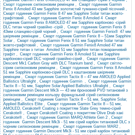
Смарт годинник
силіконовим ремінцем
,
Смарт годинник Garmin
Fenix ​​8 Amoled 43 мм Sapphire золотистий туманно-сірий пісочний
,
Смарт годинник Garmin Fenix ​​8 47 мм Sapphire Solar титан жовто-
графітовий
,
Смарт годинник Garmin Fenix ​​8 Amoled
4
Смарт
годинник Garmin Fenix ​​8 AMOLED 47 мм Sapphire карбоново
-сірий
DLC титан чорний
гравійно -сірій ,
Смарт
годинник Garmin Fenix ​​8
43мм сланцево-сірий чорний
,
Смарт
годинник
Garmin
Fenix ​​8
47 мм
шкіряним ремінцем
,
Смарт годинник Garmin Fenix ​​8 – 51мм Sapphire
Solar
,
Смарт годинник Garmin Fenix ​​8 51 мм Sapphire Solar титан
жовто-графітовий
, Смарт годинник
Garmin Fenix
​​8 Amoled 47 мм
Sapphire титан з
титан
Amoled 51 мм Sapphire титан помаранчевий
графіт
,
Смарт годинник Garmin Fenix ​​8 Amoled 51 мм Sapphire
карбоново-сірий DLC чорний гравійно-сірий
,
Смарт годинник Garmin
Descent Mk1 Carbon Gray with DLC Titanium band
, Смарт
світло-
сірим силіконовим ремінцем
,
Смарт годинник Garmin Fenix ​​8 Amoled
51 мм Sapphire карбоново-сірий DLC з каштановим шкіряним
ремінцем
, Смарт годинник Garmin
Tactix 8 – 47 мм AMOLED
Applied
Ballistics Ultralight , Смарт годинник
Garmin
,
Смарт годинник Garmin
Tactix 8 – 51 мм, Sapphire Solar Applied Ballistics Ultralight
,
Смарт
годинник
Garmin Descent Mk3i — 43 мм
бронзовий PVD титановий з
силіконовим ремінцем кольору французький сірий
силіконовим
ремінцем
,
Смарт годинник Garmin Tactix 8 – 51 мм, Sapphire Solar,
Applied Ballistics Elite
,
Смарт годинник Garmin Tactix 8 – 51 мм,
AMOLED, Cerakote® Coating з покриттям Slate Grey темно-сірий
Cerakote®
,
Смарт Cerakote® Coating з покриттям Olive Drab хакі
Cerakote®
,
Смарт годинник Garmin MARQ Athlete Gen 2
,
Смарт
годинник
Garmin Descent Mk3i - 51 мм сірий карбон титановий DLC з
чорним силіконовим ремінцем
,
Смарт годинник Garmin MAR2
,
Смарт годинник Garmin Descent Mk3i - 51 мм сірий карбон титановий