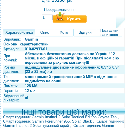
15136
Ціна:
грн.
- Передзамовлення.
Поставити
Характеристики
Опис
Фото
Відгуки
запитання
Виробник:
Garmin
Основні характеристики
Артикул:
010-02933-01
Абсолютно безкоштовна доставка по Україні! 12
При
місяців офіційної гарантії! При післяплаті комісію
покупці:
перевізника за рахунок магазину!!!
Розмір
індивідуальне двовіконне оформлення; 0,9" x 0,9"
дисплея:
(23 x 23 мм)
см
Тип
монохромний трансфлективний MIP з відмінною
дисплея:
видимістю на сонці.
Пам'ять:
128 Мб
Гарантія:
12
міс.
Вбудований
ні
ліхтарик:
Інші товари цієї марки:
Смарт годинник Garmin Instinct 2 Solar Tactical Edition Coyote Tan
,
Смарт годинник Garmin Forerunner 955, Solar, Black
,
Смарт годинник
Garmin Instinct 2 Solar туманний сірий
,
Смарт годинник Garmin