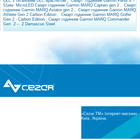
DLC з титановим DLC браслетом
,
Смарт
годинник Garmin Fenix ​​8
–
51мм
MicroLED
Смарт годинник Garmin MARQ Captain gen 2
,
Смарт
годинник Garmin MARQ Aviator gen 2
,
Смарт годинник
Garmin MARQ
Athlete Gen 2 Carbon Edition
,
Смарт годинник Garmin MARQ Golfer
Gen 2 - Carbon Edition , Смарт годинник Garmin MARQ Commander
Gen
2
–
2 Damascus Steel
®
© Всі права захищені
CEZAR
Інтернет-магазин побутової техніки та
електроніки
«Cezar TM» Інтернет-магазин
Київ, Україна