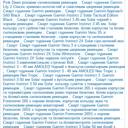
Pink Dawn розовим силиконовим ремінцем
, Смарт годинник Garmin
Lily
2 Classic
кремово-золотистий зі смаглявим шкіряним ремінцем
,
Смарт годинник Garmin
ремінцем
,
Смарт годинник Garmin Approach
S60 Black
,
Смарт годинник Garmin Instinct 2 Solar Tactical Edition
Black
,
Смарт годинник Garmin Instinct 3 45 мм Solar чорний з
чорним ремінцем
, Смарт годинник
Garmin
Instinct 3 45 мм
Solar
кольору суті
сріблястим сталевим безелем, білим корпусом та білим
силіконовим ремінцем
,
Смарт годинник Garmin Venu 3S зі
сланцевим сталевим безелем , сірим корпусом та силіконовим
ремінцем
, Смарт
годинник Garmin Instinct 2X Solar
сіро-зелений мох
,
Смарт
Смарт годинник Garmin Venu 3 зі сланцевим сталевим
безелем, чорним корпусом та чорним шкіряним ремінцем
, Смарт
годинник Garmin
Instinct 2X
Solar Whitestone ,
Смарт годинник
Garmin Instinct
2X Solar червоне полум'я
, Смарт годинник Garmin
Instinct 3
камінням/синьою стрічкою Bolt
,
Смарт годинник Garmin
Instinct 3 – 45 мм AMOLED Чорний з блискуче-синім/чорним ремінцем
,
Смарт годинник Garmin Instinct 3 - 45 мм AMOLED Neo Tropic з
ремінцем Neo Tropic
, Смарт
годинник
Garmin Instinct
3
Garmin
Instinct 3 50 мм Solar чорний з вугільним ремінцем
, Смарт годинник
Garmin Instinct 3 50 мм
Solar
кольору суміток з помаранчевим
ремінцем
, Смарт
годинник Garmin Forerunner 265
з чорним корпусом
та чорним/сірим силіконовим ремін
чорним безелем, білим корпусом
та білим/синім силіконовим ремінцем
,
Смарт годинник Garmin
Forerunner 265 з чорним безелем, корпусом кольору аква та
силіконовим ремінцем аква/чорний
,
Смарт годинник Garmin
Forerunner 265S з чорним корпусом та чорним/жовтим силіконовим
ремінцем
,
Смарт годинник Garmin Forerunner 265S з чорним
безелем, білим корпусом та білим/неотропік силіконовим ремінцем
,
Смарт годинник Garmin Forerun та білим/неотропік силіконовим
ремінцем
,
Смарт годинник Garmin Instinct 3 Solar 50 мм білий з