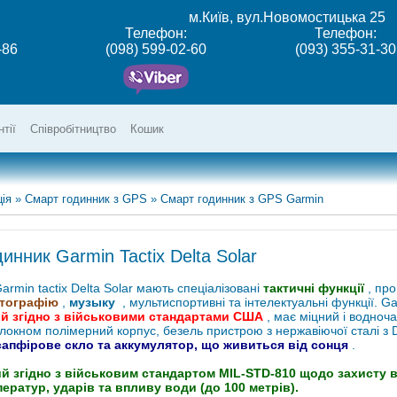
м.Київ, вул.Новомостицька 25
Телефон:
Телефон:
-86
(098) 599-02-60
(093) 355-31-30
нтії
Співробітництво
Кошик
ія
»
Смарт годинник з GPS
»
Смарт годинник з GPS Garmin
инник Garmin Tactix Delta Solar
rmin tactix Delta Solar мають спеціалізовані
тактичні функції
, пр
тографію
,
музыку
, мультиспортивні та інтелектуальні функції. Gar
й згідно з військовими стандартами США
, має міцний і водноч
локном полімерний корпус, безель пристрою з нержавіючої сталі з
сапфірове скло та аккумулятор, що живиться від сонця
.
й згідно з військовим стандартом MIL-STD-810 щодо захисту в
ератур, ударів та впливу води (до 100 метрів).