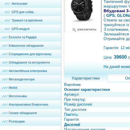
Тактичний фу
Аксесуари
маршрутних т
Вбудовані 3
GPS для собак
(
GPS, GLONA
Стежте за сво
Тримачі та кріплення
тренуйтеся і
GPS-модулі
З платежами,
Залишайтеся 
Ехолоти та Радари
Отримайте до
Кліматичне обладнання
Гарантія: 12 мі
Спорядження для відпочинку
39600
Ціна:
г
Обладнання та інструменти
На даний моме
Автомобільна електроніка
Характеристики
Оп
Металодетектори
Виробник:
Меблі
Основні характеристики
Артикул:
Мототехніка
При покупці:
Розмір дисплея:
Альтернативна Енергетика
Тип дисплея:
Газове обладнання
Пам'ять:
Гарантія:
Розпродаж
Дисплей
Підсвічування дисплея: