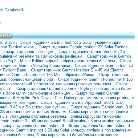
рий Cerakote®
e
ar, Black
,
Смарт годинник Garmin Instinct 2 Solar туманний сірий
,
olar Tactical койот
,
Смарт годинник Garmin Instinct 2X Solar Tactical
 , Смарт
годинник
ремінцем
,
Смарт годинник Garmin Venu Sq 2 з
юмінієвим безелем та силіконовим ремінцем
, Смарт годинник
Garmin
enu Sq 2 - Music Edition чорний з сірим алюмінієвим безелем
,
Смарт
 годинник Garmin Venu Sq 2 ремінцем
,
Смарт годинник Garmin Instinct
h Twilight
Band ,
Смарт годинник Garmin Instinct E – 45 мм
Electric
инник Garmin Forerunner 165 Music бірюзовий/аква
,
Смарт годинник
usic чорний/сланцевий сірий
,
Смарт годинник Garmin Forerunner® 165
 світло-золотавий з плетеним тканинним рожевим ремінцем
, Смарт
 трава"
,
Смарт годинник Garmin vivomove Style розове золото з білим
ем
з Bone білим силиконовим ремінцем
,
Смарт годинник Garmin
active 6 Metallic Pink Dawn з Pink Dawn рожевим силіконовим ремінцем
м шкіряним ремінцем
,
Смарт годинник Garmin Approach S60 Black
,
орний
3 45 мм Solar кольору сутінок
,
Смарт годинник Garmin Venu 3 зі
 3S зі сланцевим сталевим безелем, Сірим корпусом та силіконовим
u 3 зі сланцевим сталевим безелем, чорним корпусом та чорним
rmin Instinct 3 – 45 мм сонячний Білий камінь з білим камінням/синьою
,
Смарт
годинник Garmin Instinct 3 - 45
мм
годинник Garmin Instinct 3 -
одинник Garmin Instinct 3 50 мм Solar кольору сутінок з помаранчевим
 з чорним безелем, білим корпусом та білим/синім силіконовим