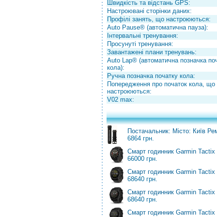
Швидкість та відстань GPS:
Настроювані сторінки даних:
Профілі занять, що настроюються:
Auto Pause® (автоматична пауза):
Інтервальні тренування:
Просунуті тренування:
Завантажені плани тренувань:
Auto Lap® (автоматична позначка по
кола):
Ручна позначка початку кола:
Попередження про початок кола, що
настроюються:
V02 max:
Постачальник: Місто: Київ Рем
6864 грн.
Смарт годинник Garmin Tactix 8
66000 грн.
Смарт годинник Garmin Tactix 8
68640 грн.
Смарт годинник Garmin Tactix 8 
68640 грн.
Смарт годинник Garmin Tactix 8 