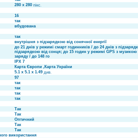
280 x 280
пікс.
16
так
вбудована
так
внутрішня з підзарядкою від сонячної енергії
до 21 днів у режимі смарт годинників / до 24 днів з підзаряд
підзарядкою від сонця; до 15 годин у режимі GPS з музикою /
заряду / до 148 го
IPX 7
Карта Європи ,Карта України
5.1 x 5.1 x 1.49
див.
97
так
так
так
так
Так
Так
Оптичний
Так
Так
ного використання