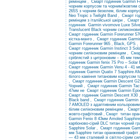
ремінцем
,
Смарт годинник Garmin F
чорним корпусом та чорним/жовтим 
265S з чорним безелем, білим корпу
Neo Tropic з Twilight Band
,
Смарт го
ремінцем з італійської шкіри
, Смарт
годинник
Garmin vivomove Luxe Silve
Translucent Black чорним силиконов
Смарт годинник Garmin Forerunner 5
кістка-манго
,
Смарт годинник Garmi
Garmin Forerunner 965
, Black, GPS
,
Смарт годинник Garmin Instinct 3 Sola
чорним силіконовим ремінцем
, Смар
сріблястий з цитроновим
– 45 мм тем
годинник Garmin fenix 7S Pro – Solar 
Смарт годинник Garmin Venu 4 - 41 м
годинник Garmin Quatix 7 Sapphire
білого
каміння
титановим корпусом т
,
Смарт годинник Garmin Descent G2 
Чорний
,
Смарт годинник Garmin Tac
47мм
не
Смарт годинник Garmin Epix
Смарт годинник Garmin Descent X30
Black band
, Смарт годинник
Garmin
7 AMOLED з адаптивним кольорови
білим силіконовим ремінцем
,
Смарт 
жовто-графітовий ,
Смарт
титан ора
Garmin Fenix ​​8 43мм Amoled
Sapphir
карбоново-сірий DLC титан
чорний гр
Sapphire Solar
,
Смарт годинник Garmi
мм Sapphire титан оранжевий графіт
— 43 мм сталевий зі світло-сірим с