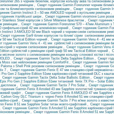
orerunner 265 з чорним безелем, корпусом кольору аква та силіконовим 
силіконовим ремінцем
,
Смарт годинник Garmin Forerunner чорним білим/
сом та білим/неотропік силіконовим ремінцем
,
Смарт годинник
Garmin
I
динник Garmin Instinct 3 – 50 мм AMOLED чорний з вугільним ремінцем
,
 годинник
італійської шкіри
,
Смарт годинник Garmin vivomove Luxe розов
r Stainless Steel корпусом з Silver Milanese браслетом
,
Смарт годинник
им ремінцем
,
Смарт
годинник Garmin Forerunner 570 – 47мм Aluminum з 
70 грифельно-сірий 42 мм
алюмінієво-чорний
,
Смарт годинник Garmin For
n Instinct 3 AMOLED 50 мм Black чорний з чорним-синім силіконовим ре
 Смарт годинник Gar9 білим корпусом та білим/
сірим
силіконовим ремі
r 50 мм Tactical Edition чорний
,
Смарт годинник Garmin Venu 4 - 41 мм 
т годинник Garmin Venu 4 - 41
мм
сріблястий з силиконовим ремінцем б
но-сірий з чорним силіконовим ремінцем
, Смарт годинник Garmin Venu 4
Edition сріблястий з ремінцем сірий
граф 50 мм Tactical Edition чорний
,
С
м місячне золото з силиконовим ремінцем кольору слонової кістки і піс
 AMOLED
,
Смарт годинник
Garmin Tactix Delta Sapphire Edition
,
Смарт год
а Moss хакі нейлоновим ремінцем ComfortFit
,
Смарт годинник Garmin feni
Paloma з Shell Pink
розовим силіконовим ремінцем
,
Смарт годинник G
tix 7
,
Смарт годинник Garmin Fenix ​​E 47 мм сланцево-сірий нержавіюча
 Pro Gen 2 Sapphire Edition 51мм карбоново-сірий титановий DLC з каш
,
Смарт годинник Garmin Tactix Delta Solar Ballistic Edition
,
Смарт годин
Epix Pro Gen 2 Sapphire Edition 51мм титановий
fenix 7X Pro – Solar Edi
м дисплеєм
,
Смарт
годинник Garmin Tactix 7 Pro Solar
, Смарт годинник
годинник Garmin Fenix ​​8 Amoled 43 мм Sapphire золотистий туманно-сір
нжевий графіт
,
Смарт годинник Garmin Fenix ​​8 AMOLED 47 мм Sapphire 
e Carbon Grey DLC Titanium з
чорно Fenix ​​8 Amoled 51 мм сланцево-сіри
авійно-сірий ,
Смарт годинник Garmin
Tactix 7 Pro
м'яке золото з извест
n Fenix ​​8 51 мм Sapphire Solar титан жовто-графітовий
,
Смарт годинник
, Смарт годинник Garmin Fenix ​​8 Amoled 51 мм Sapphire
карбоново-сірий
иліконовим ремінцем
,
Смарт годинник Garmin Fenix ​​8 Amoled 51 мм Sap