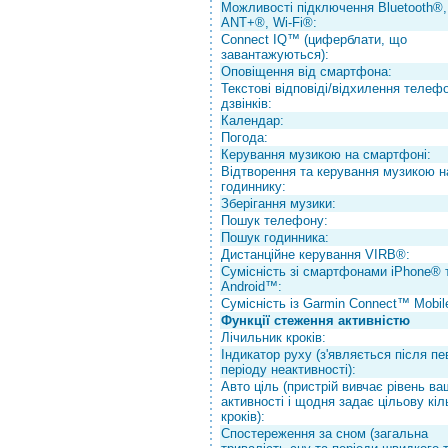
Можливості підключення Bluetooth®,
ANT+®, Wi-Fi®:
Connect IQ™ (циферблати, що
завантажуються):
Оповіщення від смартфона:
Текстові відповіді/відхилення телеф
дзвінків:
Календар:
Погода:
Керування музикою на смартфоні:
Відтворення та керування музикою н
годиннику:
Зберігання музики:
Пошук телефону:
Пошук годинника:
Дистанційне керування VIRB®:
Сумісність зі смартфонами iPhone® 
Android™:
Сумісність із Garmin Connect™ Mobil
Функції стеження активністю
Лічильник кроків:
Індикатор руху (з'являється після пе
періоду неактивності):
Авто ціль (пристрій вивчає рівень ва
активності і щодня задає цільову кіл
кроків):
Спостереження за сном (загальна