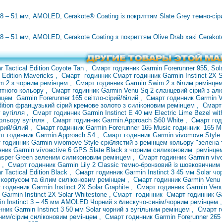
 8 – 51 мм, AMOLED, Cerakote® Coating із покриттям Slate Grey темно-сі
8 – 51 мм, AMOLED, Cerakote Coating з покриттям Olive Drab хакі Cerakot
r Tactical Edition Coyote Tan
,
Смарт годинник Garmin Forerunner 955, Sol
rf Edition Mavericks
,
Смарт годинник
Смарт годинник Garmin Instinct 2X S
im
2 з
чорним ремінцем ,
Смарт годинник Garmin Swim 2 з білим ремінцем
ятного кольору
,
Смарт годинник Garmin Venu Sq 2 сланцевий сірий з ал
інцем
Garmin Forerunner 165 світло-сірий/білий
,
Смарт годинник Garmin V
dition французький сірий кремове золото з силіконовим ремінцем
,
Смарт
у вугілля
,
Смарт годинник Garmin Instinct E 40 мм Electric Lime
Bezel wit
ольору вугілля
,
Смарт годинник Garmin Approach S60 White
,
Смарт год
ірий/білий
,
Смарт годинник Garmin Forerunner
165 Music
годинник
165 M
т годинник Garmin Approach S4
, Смарт годинник
Garmin vivomove
Style
 годинник Garmin vivomove Style сріблястий з ремінцем кольору "зелена
нник Garmin vívoactive 6 GPS Slate Black з чорним
силиконовим ремінц
з Jasper Green зеленим силиконовим ремінцем
,
Смарт годинник Garmin vívo
м
,
Смарт годинник Garmin Lily 2 Classic темно-бронзовий із шовковични
r Tactical Edition
Black ,
Смарт годинник
Garmin
Instinct 3 45 мм Solar ч
 корпусом та білим силіконовим ремінцем
, Смарт
годинник
Garmin Venu
 годинник Garmin Instinct 2X Solar Graphite
,
Смарт годинник Garmin Ven
Garmin Instinct 2X Solar Whitestone
,
Смарт
годинник
Смарт годинник Ga
in Instinct 3 – 45 мм AMOLED Чорний з блискучо-синім/чорним ремінцем
ник Garmin Instinct 3 50 мм Solar чорний з вугільним ремінцем
,
Смарт г
ним/сірим силіконовим ремінцем
,
Смарт годинник Garmin Forerunner 265