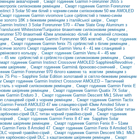
ремінцем аква/чорний
,
Смарт годинник Garmin Forerunner 265S з
неотропік силіконовим ремінцем
,
Смарт годинник Garmin Forerunner
nstinct 3 Solar 50 мм білий з чорним-синім силіконовим
50 мм AMOLED
 Смарт годинник
Garmin
vivomove Luxe сріблястий з темно-синім
е золото 18K з бежевим ремінцем з італійської шкіри
, Смарт
 Garmin
Instinct 3 Solar
Forerunner 570 – 47мм
Slate Gray Aluminum з
Translucent Whitestone/Turquoise блакитним силіконовим ремінцем
,
erunner 570 блакитний 42мм алюмінієво
-білий 4
алюміній слонова
мінцем
,
Смарт годинник Garmin Forerunner 965 жовтий
, Смарт годинник
нцем
,
Смарт годинник Garmin fenix 7S сріблястий з білим ремінцем
,
місячне золото
Смарт годинник Garmin Venu 4 - 41 мм сланцевий з
арвінкового кольору
, Смарт годинник
Garmin Venu
4 – 45 мм
 – 45
мм
сріблястий зі сріблясто-сірим силиконовим ремінцем
,
Смарт
март годинник Garmin Instinct Crossover AMOLED Sapphire&Revodrive
,
очним шкіряним
,
Смарт годинник Garmin& бронзово-сонячний
,
Смарт
инник Garmin Forerunner 970 білого каменю
та
жовтим
ремінцем
з
x 7S Pro – Sapphire Solar Edition золотавий зі світло-бежевим ремінцем
ar
Смарт годинник Garmin Instinct Crossover AMOLED – Тактичний
 сталь з чорний силіконовим ремінцем
,
Смарт годинник Garmin Fenix ​​E
тановим шкіряним ремінцем
,
Смарт годинник Garmin Quatix 7X Solar
,
ник Garmin Enduro 3
, Смарт годинник
Garmin Descent Mk1
Silver with
tion сланцевий сірий з чорним ремінцем
,
Смарт годинник Garmin Tactix
 Garmin
Fenix
​​8 AMOLED 47 мм сланцево-сірий
43мм Amoled Silver з
ий пісочний
, Смарт
годинник Garmin Fenix ​​8 47 мм
Sapphire Solar титан
карбоново-сірий DLC титан чорний гравійно-сірий
,
Смарт годинник
й чорний
, Смарт годинник Garmin Fenix ​​8 47
мм
Sapphire Solar
няковим шкіряним ремінцем
,
Смарт годинник Garmin Fenix ​​8 – 51мм
 Garmin Fenix ​​8 Amoled
47
Смарт годинник Garmin Fenix ​​8 Amoled 51
 DLC
чорний гравійно-сірий
,
Смарт годинник Garmin Descent
Mk1
Mk3
phire карбоново-сірий DLC з каштановим шкіряним ремінцем
,
Смарт