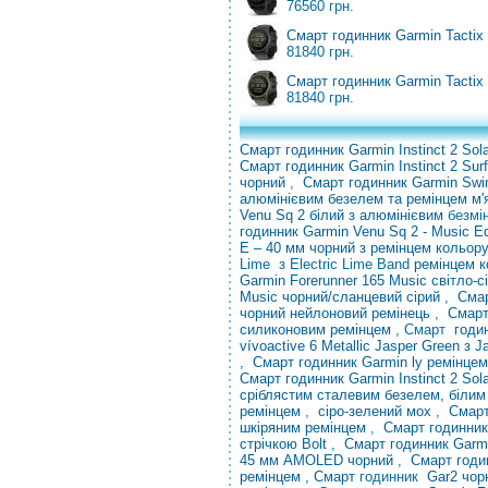
76560 грн.
Смарт годинник Garmin Tactix
81840 грн.
Смарт годинник Garmin Tactix 
81840 грн.
Смарт годинник Garmin Instinct 2 Sola
Смарт годинник Garmin
Instinct 2 Su
чорний
,
Смарт годинник Garmin Sw
алюмінієвим безелем та ремінцем м'
Venu
Sq 2 білий з алюмінієвим
безм
годинник Garmin Venu Sq 2 - Music E
E – 40 мм чорний з ремінцем кольор
Lime з Electric Lime Band
ремінцем к
Garmin Forerunner 165 Music світло-с
Music чорний/сланцевий сірий
,
Смар
чорний нейлоновий ремінець
,
Смарт
силиконовим ремінцем
,
Смарт
годи
vívoactive 6 Metallic Jasper Green 
,
Смарт годинник Garmin ly ремінце
Смарт годинник Garmin Instinct 2 Sola
сріблястим сталевим безелем, білим
ремінцем
,
сіро-зелений мох
,
Смарт
шкіряним ремінцем
,
Смарт годинник 
стрічкою Bolt
,
Смарт годинник Garm
45 мм AMOLED чорний
,
Смарт годин
ремінцем , Смарт
годинник
Gar2 чор