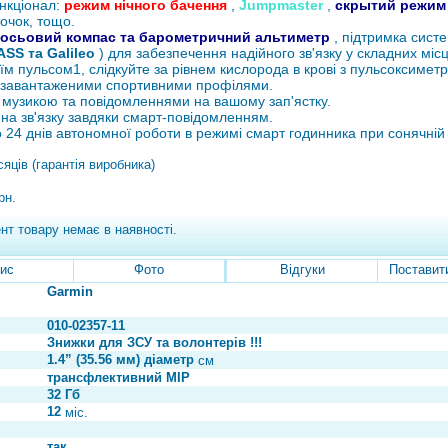
нкціонал:
режим нічного бачення
,
Jumpmaster
,
скрытий режим 
очок, тощо.
-осьовий компас та барометричний альтиметр
, підтримка систе
SS та Galileo
) для забезпечення надійного зв'язку у складних місц
їм пульсом1, слідкуйте за рівнем кислорода в крові з пульсоксимет
з завантаженими спортивними профілями.
 музикою та повідомленнями на вашому зап'ястку.
на зв'язку завдяки смарт-повідомленням.
 24 днів автономної роботи в режимі смарт годинника при сонячній
сяців (гарантія виробника)
рн.
нт товару немає в наявності.
ис
Фото
Відгуки
Поставит
Garmin
010-02357-11
Знижки для ЗСУ та волонтерів !!!
1.4” (35.56 мм) діаметр
см
трансфлективний MIP
32 Гб
12
міс.
так