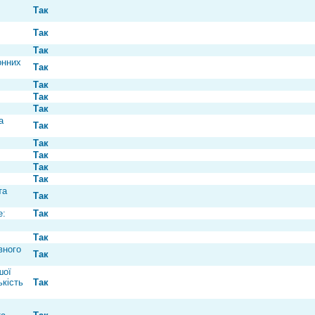
Так
Так
Так
онних
Так
Так
Так
Так
а
Так
Так
Так
Так
Так
та
Так
e:
Так
Так
вного
Так
шої
ькість
Так