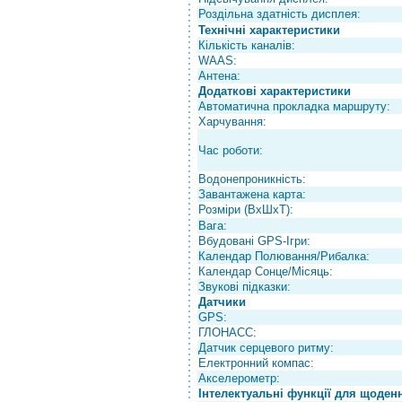
Роздільна здатність дисплея:
Технічні характеристики
Кількість каналів:
WAAS:
Антена:
Додаткові характеристики
Автоматична прокладка маршруту:
Харчування:
Час роботи:
Водонепроникність:
Завантажена карта:
Розміри (ВхШхТ):
Вага:
Вбудовані GPS-Ігри:
Календар Полювання/Рибалка:
Календар Сонце/Місяць:
Звукові підказки:
Датчики
GPS:
ГЛОНАСС:
Датчик серцевого ритму:
Електронний компас:
Акселерометр:
Інтелектуальні функції для щоден