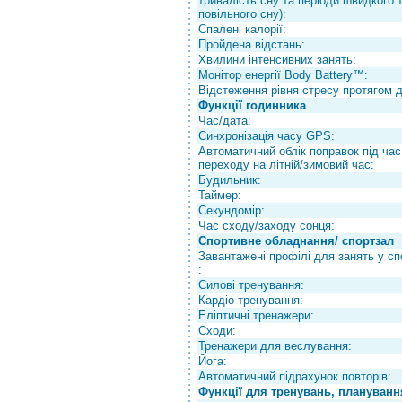
тривалість сну та періоди швидкого 
повільного сну):
Спалені калорії:
Пройдена відстань:
Хвилини інтенсивних занять:
Монітор енергії Body Battery™:
Відстеження рівня стресу протягом д
Функції годинника
Час/дата:
Синхронізація часу GPS:
Автоматичний облік поправок під час
переходу на літній/зимовий час:
Будильник:
Таймер:
Секундомір:
Час сходу/заходу сонця:
Спортивне обладнання/ спортзал
Завантажені профілі для занять у сп
:
Силові тренування:
Кардіо тренування:
Еліптичні тренажери:
Сходи:
Тренажери для веслування:
Йога:
Автоматичний підрахунок повторів:
Функції для тренувань, планування