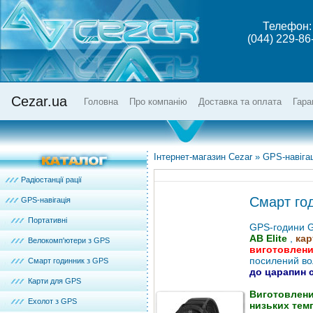
Телефон:
(044) 229-86
Cezar.ua
Головна
Про компанію
Доставка та оплата
Гара
Інтернет-магазин Cezar
»
GPS-навігац
Радіостанції рації
Смарт год
GPS-навігація
Портативні
GPS-години Ga
AB Elite
,
кар
Велокомп'ютери з GPS
виготовлени
посилений во
Смарт годинник з GPS
до царапин 
Карти для GPS
Виготовлени
Ехолот з GPS
низьких темп