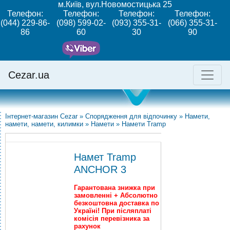
м.Київ, вул.Новомостицька 25
Телефон:
Телефон:
Телефон:
Телефон:
(044) 229-86-
(098) 599-02-
(093) 355-31-
(066) 355-31-
86
60
30
90
Cezar.ua
Інтернет-магазин Cezar
»
Спорядження для відпочинку
»
Намети,
намети, намети, килимки
»
Намети
»
Намети Tramp
Намет Tramp
ANCHOR 3
Гарантована знижка при
замовленні + Абсолютно
безкоштовна доставка по
Україні! При післяплаті
комісія перевізника за
рахунок