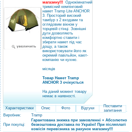
магазину!!!
Однокімнатний
тримісний кемпінговий
намет Tramp Lite ANCHOR
3. Просторий високий
тамбур з 2 входами та
оглядовим вікном у
торцевій стінці. Зовнішні
дуги дозволяють
комфортно ставити і
збирати намет під час
дощу, а також
використовувати його як
окремий павільйон, кают-
компанію чи кухню.
місяців
Товар Намет Tramp
ANCHOR 3 очікується
На даний момент товару
немає в наявності.
Поставити
Характеристики
Опис
Фото
Відгуки
запитання
Виробник:
Tramp
Гарантована знижка при замовленні + Абсолютно
При покупці:
безкоштовна доставка по Україні! При післяплаті
комісія перевізника за рахунок магазину!!!