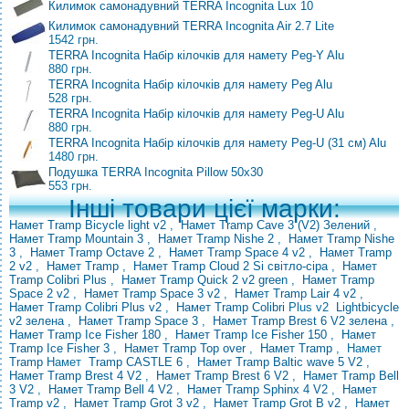
Килимок самонадувний TERRA Incognita Lux 10
Килимок самонадувний TERRA Incognita Air 2.7 Lite
1542 грн.
TERRA Incognita Набір кілочків для намету Peg-Y Alu
880 грн.
TERRA Incognita Набір кілочків для намету Peg Alu
528 грн.
TERRA Incognita Набір кілочків для намету Peg-U Alu
880 грн.
TERRA Incognita Набір кілочків для намету Peg-U (31 см) Alu
1480 грн.
Подушка TERRA Incognita Pillow 50x30
553 грн.
Інші товари цієї марки:
Намет Tramp Bicycle light v2
,
Намет Tramp Cave 3 (V2) Зелений
,
Намет Tramp Mountain 3
,
Намет Tramp Nishe 2
,
Намет Tramp Nishe
3
,
Намет Tramp Octave 2
,
Намет Tramp Space 4 v2
,
Намет Tramp
2 v2
,
Намет Tramp
,
Намет Tramp Cloud 2 Si світло-сіра
,
Намет
Tramp Colibri Plus
,
Намет Tramp Quick 2 v2 green
,
Намет Tramp
Space 2 v2
,
Намет Tramp Space 3 v2
,
Намет Tramp Lair 4 v2
,
Намет Tramp Colibri Plus v2
,
Намет Tramp
Colibri
Plus v2
Lightbicycle
v2 зелена
,
Намет Tramp Space 3
,
Намет Tramp Brest 6 V2 зелена
,
Намет Tramp Ice Fisher 180
,
Намет Tramp Ice Fisher 150
,
Намет
Tramp Ice Fisher 3
,
Намет Tramp Top over
,
Намет Tramp
,
Намет
Tramp
Намет
Tramp CASTLE 6
,
Намет Tramp Baltic wave 5 V2
,
Намет Tramp Brest 4 V2
,
Намет Tramp Brest
6 V2
,
Намет Tramp Bell
3 V2
,
Намет Tramp Bell 4 V2
,
Намет Tramp Sphinx 4 V2
,
Намет
Tramp v2
,
Намет Tramp Grot 3 v2
,
Намет Tramp Grot B v2
,
Намет