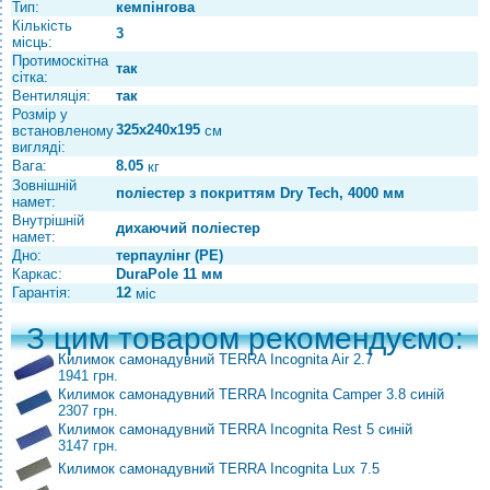
Тип:
кемпінгова
Кількість
3
місць:
Протимоскітна
так
сітка:
Вентиляція:
так
Розмір у
325х240х195
встановленому
см
вигляді:
Вага:
8.05
кг
Зовнішній
поліестер з покриттям Dry Tech, 4000 мм
намет:
Внутрішній
дихаючий поліестер
намет:
Дно:
терпаулінг (PE)
Каркас:
DuraPole 11 мм
Гарантія:
12
міс
З цим товаром рекомендуємо:
Килимок самонадувний TERRA Incognita Air 2.7
1941 грн.
Килимок самонадувний TERRA Incognita Camper 3.8 синій
2307 грн.
Килимок самонадувний TERRA Incognita Rest 5 синій
3147 грн.
Килимок самонадувний TERRA Incognita Lux 7.5