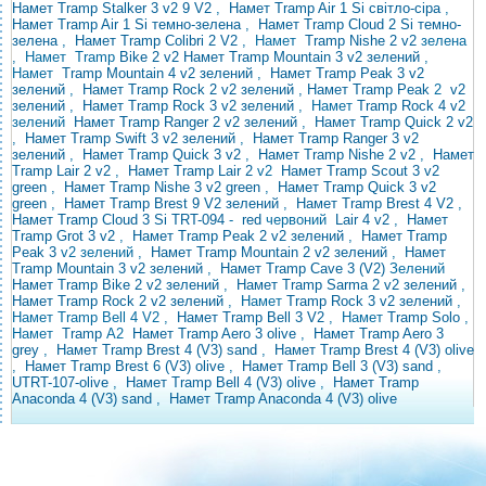
Намет Tramp Stalker 3 v2 9 V2
,
Намет Tramp Air 1 Si світло-сіра
,
Намет Tramp Air 1 Si темно-зелена
,
Намет Tramp Cloud 2 Si темно-
зелена
,
Намет Tramp Colibri 2 V2
,
Намет
Tramp Nishe 2 v2
зелена
,
Намет Tramp
Bike
2 v2
Намет Tramp Mountain 3 v2 зелений
,
Намет
Tramp Mountain 4 v2 зелений
,
Намет Tramp Peak 3 v2
зелений
,
Намет Tramp Rock 2
v2 зелений , Намет Tramp Peak
2
v2
зелений
,
Намет Tramp Rock 3 v2 зелений
, Намет
Tramp Rock 4 v2
зелений
Намет Tramp Ranger 2 v2 зелений
,
Намет Tramp Quick 2 v2
,
Намет Tramp Swift 3 v2 зелений
,
Намет Tramp Ranger 3 v2
зелений
,
Намет Tramp Quick 3 v2
,
Намет Tramp Nishe 2 v2
,
Намет
Tramp Lair 2 v2
,
Намет Tramp Lair 2
v2
Намет Tramp Scout 3 v2
green
,
Намет Tramp Nishe 3 v2 green
,
Намет Tramp Quick 3 v2
green
,
Намет Tramp Brest 9 V2 зелений
,
Намет Tramp Brest 4 V2
,
Намет Tramp
Cloud 3 Si TRT-094
-
red
червоний
Lair 4 v2
,
Намет
Tramp Grot 3 v2
,
Намет Tramp Peak 2 v2 зелений
,
Намет Tramp
Peak 3
v2 зелений ,
Намет Tramp Mountain 2 v2 зелений
,
Намет
Tramp Mountain 3 v2 зелений
,
Намет Tramp Cave 3 (V2)
Зелений
Намет Tramp Bike 2 v2 зелений
,
Намет Tramp Sarma 2 v2 зелений
,
Намет Tramp Rock 2 v2 зелений
, Намет
Tramp Rock 3 v2
зелений
,
Намет Tramp Bell 4 V2
,
Намет Tramp Bell 3 V2
, Намет
Tramp
Solo
,
Намет
Tramp
A2
Намет Tramp Aero 3 olive
,
Намет Tramp Aero 3
grey
,
Намет Tramp Brest 4 (V3) sand
,
Намет Tramp Brest 4 (V3) olive
,
Намет Tramp Brest 6 (V3) olive
,
Намет Tramp Bell 3 (V3)
sand
,
UTRT-107-olive
,
Намет Tramp Bell 4 (V3) olive
,
Намет Tramp
Anaconda 4 (V3) sand
,
Намет Tramp Anaconda 4 (V3) olive