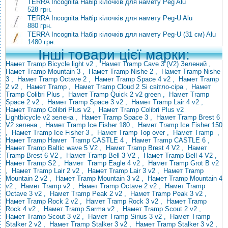
TERRA Incognita Набір кілочків для намету Peg Alu
528 грн.
TERRA Incognita Набір кілочків для намету Peg-U Alu
880 грн.
TERRA Incognita Набір кілочків для намету Peg-U (31 см) Alu
1480 грн.
Інші товари цієї марки:
Намет Tramp Bicycle light v2
,
Намет Tramp Cave 3 (V2) Зелений
,
Намет Tramp Mountain 3
,
Намет Tramp Nishe 2
,
Намет Tramp Nishe
3
,
Намет Tramp Octave 2
,
Намет Tramp Space 4 v2
,
Намет Tramp
2 v2
,
Намет Tramp
,
Намет Tramp Cloud 2 Si світло-сіра
,
Намет
Tramp Colibri Plus
,
Намет Tramp Quick 2 v2 green
,
Намет Tramp
Space 2 v2
,
Намет Tramp Space 3 v2
,
Намет Tramp Lair 4 v2
,
Намет Tramp Colibri Plus v2
,
Намет Tramp
Colibri
Plus v2
Lightbicycle v2 зелена
,
Намет Tramp Space 3
,
Намет Tramp Brest 6
V2 зелена
,
Намет Tramp Ice Fisher 180
,
Намет Tramp Ice Fisher 150
,
Намет Tramp Ice Fisher 3
, Намет
Tramp
Top over
, Намет
Tramp
,
Намет Tramp
Намет
Tramp CASTLE 4
,
Намет Tramp CASTLE 6
,
Намет Tramp Baltic wave 5 V2
,
Намет Tramp
Brest 4 V2
,
Намет
Tramp Brest 6 V2
,
Намет Tramp Bell 3 V2
,
Намет Tramp Bell 4 V2
,
Намет Tramp S2
,
Намет
Tramp Eagle 4 v2
,
Намет Tramp Grot B v2
,
Намет Tramp Lair 2 v2
,
Намет Tramp Lair
3 v2
,
Намет Tramp
Mountain 2 v2
,
Намет Tramp Mountain 3 v2
,
Намет Tramp Mountain 4
v2
,
Намет Tramp v2
,
Намет Tramp Octave 2 v2
,
Намет Tramp
Octave 3 v2
,
Намет Tramp Peak 2 v2
,
Намет Tramp Peak 3 v2
,
Намет Tramp Rock 2 v2
,
Намет Tramp Rock 3 v2
,
Намет Tramp
Rock 4 v2
,
Намет Tramp Sarma v2
,
Намет Tramp Scout 2 v2
,
Намет Tramp Scout 3 v2
,
Намет Tramp Sirius 3 v2
,
Намет Tramp
Stalker 2 v2
,
Намет Tramp Stalker 3 v2
,
Намет Tramp Stalker 3 v2
,