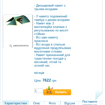
- Двошаровий намет з
трьома входами
- У намету подовжений
тамбур з двома входами
- Намет має 3
вентиляційні клапани з
регульованою по висоті
стійкою
- Всі шви намету
проклеєні
- Всі входи в спальне
відділення продубльовані
москітними сітками.
- Намет призначений для
туристичних походів у
весняний, літній та
осінній час.
місяців
7622
Ціна:
грн.
Поставити
Характеристики
Опис
Фото
Відгуки