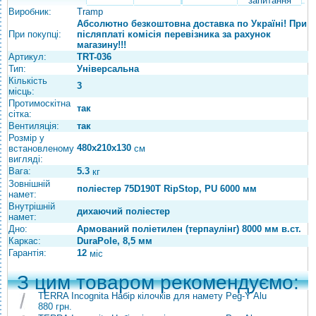
запитання
Виробник:
Tramp
Абсолютно безкоштовна доставка по Україні! При
При покупці:
післяплаті комісія перевізника за рахунок
магазину!!!
Артикул:
TRT-036
Тип:
Універсальна
Кількість
3
місць:
Протимоскітна
так
сітка:
Вентиляція:
так
Розмір у
480х210х130
встановленому
см
вигляді:
Вага:
5.3
кг
Зовнішній
поліестер 75D190T RipStop, PU 6000 мм
намет:
Внутрішній
дихаючий поліестер
намет:
Дно:
Армований поліетилен (терпаулінг) 8000 мм в.ст.
Каркас:
DuraPole, 8,5 мм
Гарантія:
12
міс
З цим товаром рекомендуємо:
TERRA Incognita Набір кілочків для намету Peg-Y Alu
880 грн.