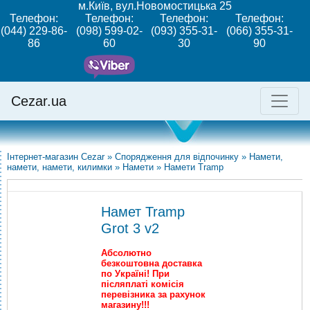
м.Київ, вул.Новомостицька 25
Телефон:
Телефон:
Телефон:
Телефон:
(044) 229-86-
(098) 599-02-
(093) 355-31-
(066) 355-31-
86
60
30
90
Cezar.ua
Інтернет-магазин Cezar
»
Спорядження для відпочинку
»
Намети,
намети, намети, килимки
»
Намети
»
Намети Tramp
Намет Tramp
Grot 3 v2
Абсолютно
безкоштовна доставка
по Україні! При
післяплаті комісія
перевізника за рахунок
магазину!!!