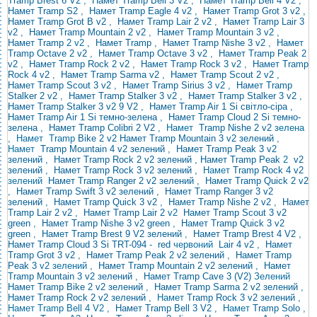
Tramp Brest 6 V2
,
Намет Tramp Bell 3 V2
,
Намет Tramp Bell 4 V2
,
Намет Tramp S2
,
Намет Tramp Eagle 4 v2
,
Намет Tramp Grot 3 v2
,
Намет Tramp Grot B v2
,
Намет Tramp Lair 2 v2
,
Намет Tramp Lair 3
v2
,
Намет Tramp Mountain 2 v2
,
Намет Tramp Mountain 3 v2
,
Намет Tramp
2 v2 ,
Намет Tramp
,
Намет Tramp Nishe 3 v2
,
Намет
Tramp Octave 2 v2
,
Намет Tramp Octave 3 v2
,
Намет Tramp Peak 2
v2
,
Намет Tramp Rock 2 v2
,
Намет Tramp Rock 3 v2
,
Намет Tramp
Rock 4 v2
,
Намет Tramp Sarma v2
,
Намет Tramp Scout 2 v2
,
Намет Tramp Scout 3 v2
,
Намет Tramp Sirius 3 v2
,
Намет Tramp
Stalker 2 v2
,
Намет Tramp Stalker 3 v2
,
Намет Tramp Stalker 3 v2
,
Намет Tramp Stalker 3 v2 9 V2
,
Намет Tramp Air 1 Si світло-сіра
,
Намет Tramp Air 1 Si темно-зелена
,
Намет Tramp Cloud 2 Si темно-
зелена
,
Намет Tramp Colibri 2 V2
,
Намет
Tramp Nishe 2 v2
зелена
,
Намет Tramp
Bike
2 v2
Намет Tramp Mountain 3 v2 зелений
,
Намет
Tramp Mountain 4 v2 зелений
,
Намет Tramp Peak 3 v2
зелений
,
Намет Tramp Rock 2
v2 зелений , Намет Tramp Peak
2
v2
зелений
,
Намет Tramp Rock 3 v2 зелений
, Намет
Tramp Rock 4 v2
зелений
Намет Tramp Ranger 2 v2 зелений
,
Намет Tramp Quick 2 v2
,
Намет Tramp Swift 3 v2 зелений
,
Намет Tramp Ranger 3 v2
зелений
,
Намет Tramp Quick 3 v2
,
Намет Tramp Nishe 2 v2
,
Намет
Tramp Lair 2 v2
,
Намет Tramp Lair 2
v2
Намет Tramp Scout 3 v2
green
,
Намет Tramp Nishe 3 v2 green
,
Намет Tramp Quick 3 v2
green
,
Намет Tramp Brest 9 V2 зелений
,
Намет Tramp Brest 4 V2
,
Намет Tramp
Cloud 3 Si TRT-094
-
red
червоний
Lair 4 v2
,
Намет
Tramp Grot 3 v2
,
Намет Tramp Peak 2 v2 зелений
,
Намет Tramp
Peak 3
v2 зелений ,
Намет Tramp Mountain 2 v2 зелений
,
Намет
Tramp Mountain 3 v2 зелений
,
Намет Tramp Cave 3 (V2)
Зелений
Намет Tramp Bike 2 v2 зелений
,
Намет Tramp Sarma 2 v2 зелений
,
Намет Tramp Rock 2 v2 зелений
, Намет
Tramp Rock 3 v2
зелений
,
Намет Tramp Bell 4 V2
,
Намет Tramp Bell 3 V2
, Намет
Tramp
Solo
,