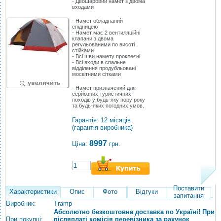
- Двошаровий намет з двома
входами
- Намет обладнаний
спідницею
- Намет має 2 вентиляційні
клапани з двома
регульованими по висоті
стійками
- Всі шви намету проклеєні
- Всі входи в спальне
відділення продубльовані
москітними сітками
- Намет призначений для
серйозних туристичних
походів у будь-яку пору року
та будь-яких погодних умов.
Гарантія: 12 місяців
(гарантія виробника)
8997
Ціна:
грн.
Поставити
Характеристики
Опис
Фото
Відгуки
запитання
Виробник:
Tramp
Абсолютно безкоштовна доставка по Україні! При
При покупці:
післяплаті комісія перевізника за рахунок