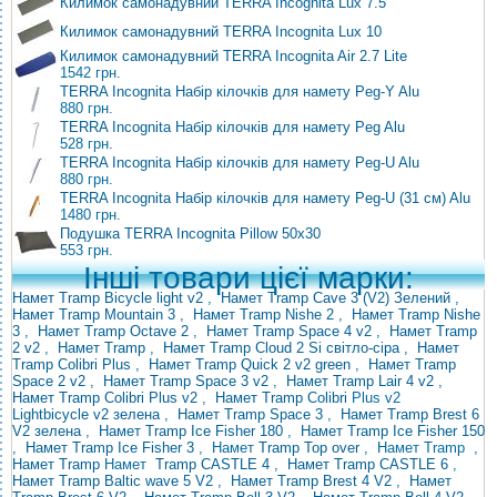
Килимок самонадувний TERRA Incognita Lux 7.5
Килимок самонадувний TERRA Incognita Lux 10
Килимок самонадувний TERRA Incognita Air 2.7 Lite
1542 грн.
TERRA Incognita Набір кілочків для намету Peg-Y Alu
880 грн.
TERRA Incognita Набір кілочків для намету Peg Alu
528 грн.
TERRA Incognita Набір кілочків для намету Peg-U Alu
880 грн.
TERRA Incognita Набір кілочків для намету Peg-U (31 см) Alu
1480 грн.
Подушка TERRA Incognita Pillow 50x30
553 грн.
Інші товари цієї марки:
Намет Tramp Bicycle light v2
,
Намет Tramp Cave 3 (V2) Зелений
,
Намет Tramp Mountain 3
,
Намет Tramp Nishe 2
,
Намет Tramp Nishe
3
,
Намет Tramp Octave 2
,
Намет Tramp Space 4 v2
,
Намет Tramp
2 v2
,
Намет Tramp
,
Намет Tramp Cloud 2 Si світло-сіра
,
Намет
Tramp Colibri Plus
,
Намет Tramp Quick 2 v2 green
,
Намет Tramp
Space 2 v2
,
Намет Tramp Space 3 v2
,
Намет Tramp Lair 4 v2
,
Намет Tramp Colibri Plus v2
,
Намет Tramp
Colibri
Plus v2
Lightbicycle v2 зелена
,
Намет Tramp Space 3
,
Намет Tramp Brest 6
V2 зелена
,
Намет Tramp Ice Fisher 180
,
Намет Tramp Ice Fisher 150
,
Намет Tramp Ice Fisher 3
, Намет
Tramp
Top over
, Намет
Tramp
,
Намет Tramp
Намет
Tramp CASTLE 4
,
Намет Tramp CASTLE 6
,
Намет Tramp Baltic wave 5 V2
,
Намет Tramp
Brest 4 V2
,
Намет