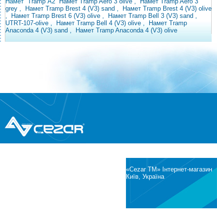
Намет
Tramp
A2
Намет Tramp Aero 3 olive
,
Намет Tramp Aero 3
grey
,
Намет Tramp Brest 4 (V3) sand
,
Намет Tramp Brest 4 (V3) olive
,
Намет Tramp Brest 6 (V3) olive
,
Намет Tramp Bell 3 (V3)
sand
,
UTRT-107-olive
,
Намет Tramp Bell 4 (V3) olive
,
Намет Tramp
Anaconda 4 (V3) sand
,
Намет Tramp Anaconda 4 (V3) olive
®
© Всі права захищені
CEZAR
Інтернет-магазин побутової техніки та
електроніки
«Cezar TM» Інтернет-магазин
Київ, Україна