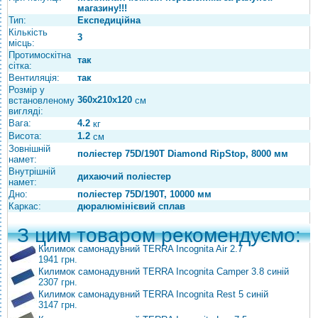
магазину!!!
Тип:
Експедиційна
Кількість
3
місць:
Протимоскітна
так
сітка:
Вентиляція:
так
Розмір у
360х210х120
встановленому
см
вигляді:
Вага:
4.2
кг
Висота:
1.2
см
Зовнішній
поліестер 75D/190T Diamond RipStop, 8000 мм
намет:
Внутрішній
дихаючий поліестер
намет:
Дно:
поліестер 75D/190T, 10000 мм
Каркас:
дюралюмінієвий сплав
З цим товаром рекомендуємо:
Килимок самонадувний TERRA Incognita Air 2.7
1941 грн.
Килимок самонадувний TERRA Incognita Camper 3.8 синій
2307 грн.
Килимок самонадувний TERRA Incognita Rest 5 синій
3147 грн.