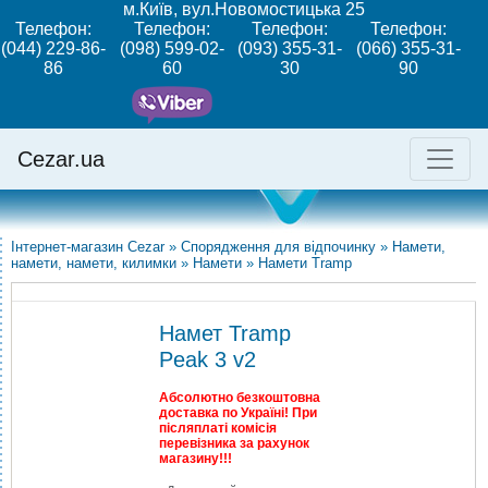
м.Київ, вул.Новомостицька 25
Телефон:
Телефон:
Телефон:
Телефон:
(044) 229-86-
(098) 599-02-
(093) 355-31-
(066) 355-31-
86
60
30
90
Cezar.ua
Інтернет-магазин Cezar
»
Спорядження для відпочинку
»
Намети,
намети, намети, килимки
»
Намети
»
Намети Tramp
Намет Tramp
Peak 3 v2
Абсолютно безкоштовна
доставка по Україні! При
післяплаті комісія
перевізника за рахунок
магазину!!!