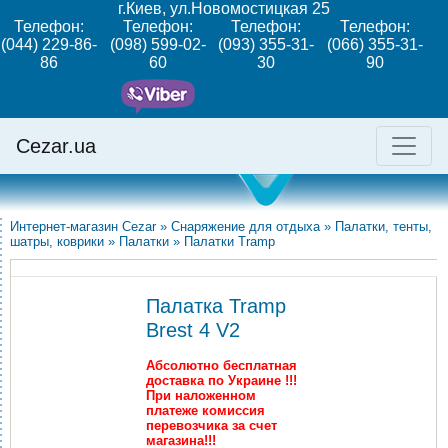
г.Киев, ул.Новомостицкая 25
Телефон:
Телефон:
Телефон:
Телефон:
(044) 229-86-
(098) 599-02-
(093) 355-31-
(066) 355-31-
86
60
30
90
Cezar.ua
Интернет-магазин Cezar
»
Снаряжение для отдыха
»
Палатки, тенты,
шатры, коврики
»
Палатки
»
Палатки Tramp
Палатка Tramp
Brest 4 V2
Абсолютно бесплатная
доставка по Украине !!!
При наложенном
платеже комиссия
перевозчика за счет
магазина!!!