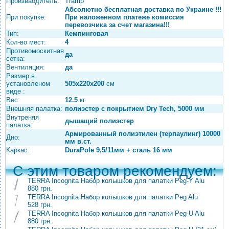
Произваодитель:
Tramp
Абсолютно бесплатная доставка по Украине !!!
При покупке:
При наложенном платеже комиссия
перевозчика за счет магазина!!!
Тип:
Кемпинговая
Кол-во мест:
4
Противомоскитная
да
сетка:
Вентиляция:
да
Размер в
установленом
505х220х200
см
виде :
Вес:
12.5
кг
Внешняя палатка:
полиэстер с покрытием Dry Tech, 5000 мм
Внутреняя
дышащий полиэстер
палатка:
Армированный полиэтилен (терпаулинг) 10000
Дно:
мм в.ст.
Каркас:
DuraPole 9,5/11мм + сталь 16 мм
С этим товаром рекомендуем:
TERRA Incognita Набор колышков для палатки Peg-Y Alu
880 грн.
TERRA Incognita Набор колышков для палатки Peg Alu
528 грн.
TERRA Incognita Набор колышков для палатки Peg-U Alu
880 грн.