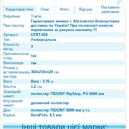
Поставити
Характеристики
Опис
Фото
Відгуки
запитання
Виробник:
Tramp
Гарантована знижка + Абсолютно безкоштовна
При покупці:
доставка по Україні! При післяплаті комісія
перевізника за рахунок магазину !!!
Артикул:
UTRT-054
Тип:
Універсальна
Кількість
3
місць:
Протимоскітна
так
сітка:
Вентиляція:
так
Розмір у
360х210х120
встановленому
см
вигляді:
Вага:
Вага : 3.76
кг
Висота:
1.2
см
Зовнішній
поліестер 75D190T RipStop, PU 6000 мм
намет:
Внутрішній
дихаючий поліестер
намет:
Дно:
поліестер 75D190T 8000 мм у ст.
Каркас:
DuraPole, 8,5 мм
Інші товари цієї марки: