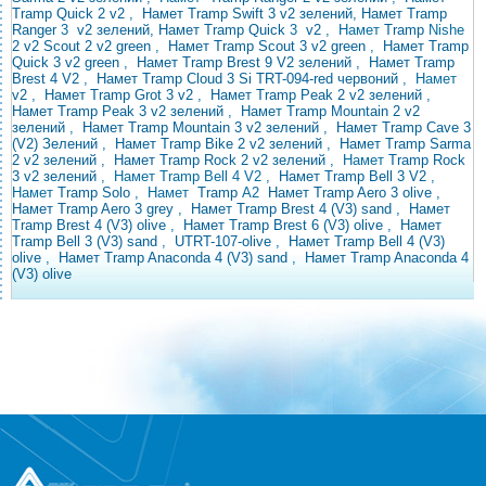
Tramp Quick 2 v2
,
Намет
Tramp Swift 3 v2 зелений, Намет Tramp
Ranger
3
v2 зелений, Намет Tramp Quick
3
v2
, Намет
Tramp
Nishe
2 v2
Scout 2 v2 green
,
Намет Tramp Scout 3 v2 green
,
Намет Tramp
Quick 3 v2 green
,
Намет Tramp Brest 9 V2 зелений
,
Намет Tramp
Brest 4 V2
,
Намет Tramp
Cloud 3 Si TRT-094-red
червоний
,
Намет
v2
,
Намет Tramp Grot 3 v2
,
Намет Tramp Peak 2 v2 зелений
,
Намет Tramp Peak 3 v2 зелений
,
Намет Tramp Mountain 2 v2
зелений
,
Намет Tramp Mountain 3 v2 зелений
,
Намет Tramp Cave 3
(V2) Зелений
,
Намет Tramp Bike 2 v2 зелений
,
Намет Tramp Sarma
2 v2 зелений
,
Намет Tramp Rock 2 v2 зелений
, Намет
Tramp Rock
3 v2
зелений
, Намет Tramp Bell 4 V2
,
Намет Tramp Bell 3 V2
,
Намет
Tramp
Solo
,
Намет
Tramp
A2
Намет Tramp Aero 3 olive
,
Намет Tramp Aero 3 grey
,
Намет Tramp Brest 4 (V3) sand
,
Намет
Tramp Brest 4 (V3) olive
,
Намет Tramp Brest 6 (V3) olive
,
Намет
Tramp Bell 3 (V3)
sand
,
UTRT-107-olive
,
Намет Tramp Bell 4 (V3)
olive
,
Намет Tramp Anaconda 4 (V3) sand
,
Намет Tramp Anaconda 4
(V3) olive