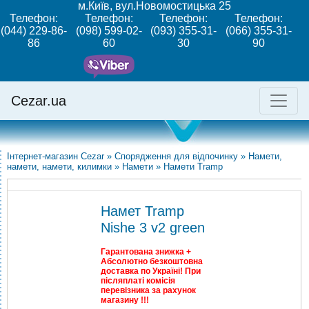
м.Київ, вул.Новомостицька 25
Телефон:
Телефон:
Телефон:
Телефон:
(044) 229-86-
(098) 599-02-
(093) 355-31-
(066) 355-31-
86
60
30
90
Cezar.ua
Інтернет-магазин Cezar
»
Спорядження для відпочинку
»
Намети,
намети, намети, килимки
»
Намети
»
Намети Tramp
Намет Tramp
Nishe 3 v2 green
Гарантована знижка +
Абсолютно безкоштовна
доставка по Україні! При
післяплаті комісія
перевізника за рахунок
магазину !!!