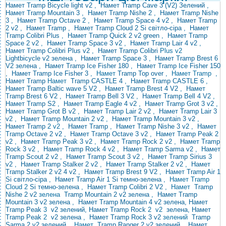
Намет Tramp Bicycle light v2
,
Намет Tramp Cave 3 (V2) Зелений
,
Намет Tramp Mountain 3
,
Намет Tramp Nishe 2
,
Намет Tramp Nishe
3
,
Намет Tramp Octave 2
,
Намет Tramp Space 4 v2
,
Намет Tramp
2 v2
,
Намет Tramp
,
Намет Tramp Cloud 2 Si світло-сіра
,
Намет
Tramp Colibri Plus
,
Намет Tramp Quick 2 v2 green
,
Намет Tramp
Space 2 v2
,
Намет Tramp Space 3 v2
,
Намет Tramp Lair 4 v2
,
Намет Tramp Colibri Plus v2
,
Намет Tramp
Colibri
Plus v2
Lightbicycle v2 зелена
,
Намет Tramp Space 3
,
Намет Tramp Brest 6
V2 зелена
,
Намет Tramp Ice Fisher 180
,
Намет Tramp Ice Fisher 150
,
Намет Tramp Ice Fisher 3
, Намет
Tramp
Top over
, Намет
Tramp
,
Намет Tramp
Намет
Tramp CASTLE 4
,
Намет Tramp CASTLE 6
,
Намет Tramp Baltic wave 5 V2
,
Намет Tramp
Brest 4 V2
,
Намет
Tramp Brest 6 V2
,
Намет Tramp Bell 3 V2
,
Намет Tramp Bell 4 V2
,
Намет Tramp S2
,
Намет Tramp Eagle 4 v2
,
Намет Tramp Grot 3 v2
,
Намет Tramp Grot B v2
,
Намет Tramp Lair 2 v2
,
Намет Tramp Lair 3
v2
,
Намет Tramp Mountain 2 v2
,
Намет Tramp Mountain 3 v2
,
Намет Tramp
2 v2 ,
Намет Tramp
,
Намет Tramp Nishe 3 v2
,
Намет
Tramp Octave 2 v2
,
Намет Tramp Octave 3 v2
,
Намет Tramp Peak 2
v2
,
Намет Tramp Peak 3 v2
,
Намет Tramp Rock 2 v2
,
Намет Tramp
Rock 3 v2
,
Намет Tramp Rock 4 v2
,
Намет Tramp Sarma v2
,
Намет
Tramp Scout 2 v2
,
Намет Tramp Scout 3 v2
,
Намет Tramp Sirius 3
v2
,
Намет Tramp Stalker 2 v2
,
Намет Tramp Stalker 2 v2
,
Намет
Tramp Stalker 2 v2
4 v2
,
Намет Tramp Brest 9 V2
,
Намет Tramp Air 1
Si світло-сіра
,
Намет Tramp Air 1 Si темно-зелена
, Намет Tramp
Cloud 2
Si
темно-зелена
,
Намет Tramp Colibri 2 V2
,
Намет
Tramp
Nishe 2
v2
зелена
Tramp Mountain 2 v2 зелена
,
Намет Tramp
Mountain 3 v2 зелена
,
Намет Tramp Mountain 4
v2 зелена, Намет
Tramp Peak
3
v2 зелений, Намет Tramp Rock
2
v2
зелена, Намет
Tramp Peak
2
v2 зелена
,
Намет
Tramp Rock 3 v2
зелений
Tramp
Sarma 2 v2 зелений
,
Намет
Tramp Ranger 2 v2 зелений
,
Намет