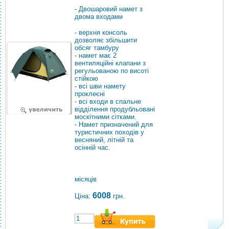
- Двошаровий намет з
двома входами
- верхня консоль
дозволяє збільшити
обсяг тамбуру
- намет має 2
вентиляційні клапани з
регульованою по висоті
стійкою
- всі шви намету
проклеєні
- всі входи в спальне
відділення продубльовані
москітними сітками.
- Намет призначений для
туристичних походів у
весняний, літній та
осінній час.
місяців
6008
Ціна:
грн.