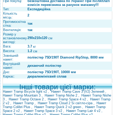
При покупці:
безкоштовна доставка по Україні! При післяплаті
комісія перевізника за рахунок магазину!!!
Тип:
Експедиційна
Кількість
2
місць:
Протимоскітна
так
сітка:
Вентиляція:
так
Розмір у
290х210х120
встановленому
см
вигляді:
Вага:
3.7
кг
Висота:
1.2
см
Зовнішній
поліестер 75D/190T Diamond RipStop, 8000 мм
намет:
Внутрішній
дихаючий поліестер
намет:
Дно:
поліестер 75D/190T, 10000 мм
Каркас:
дюралюмінієвий сплав
Інші товари цієї марки:
Намет Tramp Bicycle light v2
,
Намет Tramp Cave 3 (V2) Зелений
,
Намет Tramp Mountain 3
,
Намет Tramp Nishe 2
,
Намет Tramp Nishe
3
,
Намет Tramp Octave 2
,
Намет Tramp Space 4 v2
,
Намет Tramp
2 v2
,
Намет Tramp
,
Намет Tramp Cloud 2 Si світло-сіра
,
Намет
Tramp Colibri Plus
,
Намет Tramp Quick 2 v2 green
,
Намет Tramp
Space 2 v2
,
Намет Tramp Space 3 v2
,
Намет Tramp Lair 4 v2
,
Намет Tramp Colibri Plus v2
,
Намет Tramp
Colibri
Plus v2