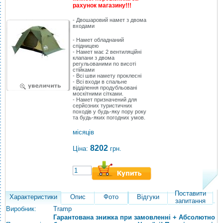
рахунок магазину!!!
- Двошаровий намет з двома
входами
- Намет обладнаний
спідницею
- Намет має 2 вентиляційні
клапани з двома
регульованими по висоті
стійками
- Всі шви намету проклеєні
- Всі входи в спальне
відділення продубльовані
москітними сітками.
- Намет призначений для
серйозних туристичних
походів у будь-яку пору року
та будь-яких погодних умов.
місяців
8202
Ціна:
грн.
Поставити
Характеристики
Опис
Фото
Відгуки
запитання
Виробник:
Tramp
Гарантована знижка при замовленні + Абсолютно