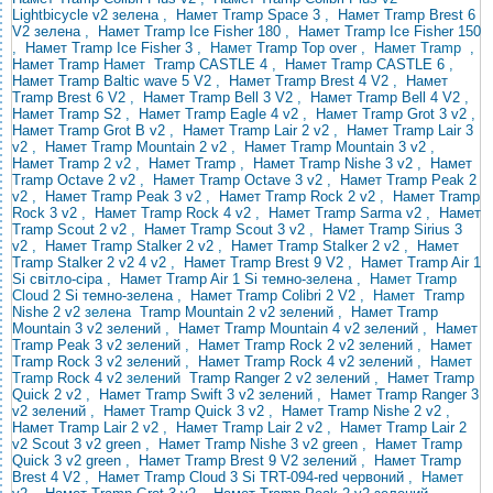
Lightbicycle v2 зелена
,
Намет Tramp Space 3
,
Намет Tramp Brest 6
V2 зелена
,
Намет Tramp Ice Fisher 180
,
Намет Tramp Ice Fisher 150
,
Намет Tramp Ice Fisher 3
, Намет
Tramp
Top over
, Намет
Tramp
,
Намет Tramp
Намет
Tramp CASTLE 4
,
Намет Tramp CASTLE 6
,
Намет Tramp Baltic wave 5 V2
,
Намет Tramp
Brest 4 V2
,
Намет
Tramp Brest 6 V2
,
Намет Tramp Bell 3 V2
,
Намет Tramp Bell 4 V2
,
Намет Tramp S2
,
Намет Tramp Eagle 4 v2
,
Намет Tramp Grot 3 v2
,
Намет Tramp Grot B v2
,
Намет Tramp Lair 2 v2
,
Намет Tramp Lair 3
v2
,
Намет Tramp Mountain 2 v2
,
Намет Tramp Mountain 3 v2
,
Намет Tramp
2 v2 ,
Намет Tramp
,
Намет Tramp Nishe 3 v2
,
Намет
Tramp Octave 2 v2
,
Намет Tramp Octave 3 v2
,
Намет Tramp Peak 2
v2
,
Намет Tramp Peak 3 v2
,
Намет Tramp Rock 2 v2
,
Намет Tramp
Rock 3 v2
,
Намет Tramp Rock 4 v2
,
Намет Tramp Sarma v2
,
Намет
Tramp Scout 2 v2
,
Намет Tramp Scout 3 v2
,
Намет Tramp Sirius 3
v2
,
Намет Tramp Stalker 2 v2
,
Намет Tramp Stalker 2 v2
,
Намет
Tramp Stalker 2 v2
4 v2
,
Намет Tramp Brest 9 V2
,
Намет Tramp Air 1
Si світло-сіра
,
Намет Tramp Air 1 Si темно-зелена
, Намет Tramp
Cloud 2
Si
темно-зелена
,
Намет Tramp Colibri 2 V2
,
Намет
Tramp
Nishe 2
v2
зелена
Tramp Mountain 2 v2 зелений
,
Намет Tramp
Mountain 3 v2 зелений
,
Намет Tramp Mountain 4 v2 зелений
,
Намет
Tramp Peak 3 v2 зелений
,
Намет Tramp Rock 2 v2 зелений
,
Намет
Tramp Rock 3 v2 зелений
,
Намет Tramp Rock 4 v2 зелений
, Намет
Tramp
Rock
4 v2
зелений
Tramp Ranger 2 v2 зелений
,
Намет Tramp
Quick 2 v2
,
Намет Tramp Swift 3 v2 зелений
,
Намет Tramp Ranger 3
v2 зелений
,
Намет Tramp Quick 3 v2
,
Намет Tramp Nishe 2 v2
,
Намет Tramp Lair 2 v2
,
Намет Tramp Lair 2 v2
,
Намет Tramp Lair 2
v2
Scout 3 v2 green
,
Намет
Tramp Nishe 3 v2 green
,
Намет Tramp
Quick 3 v2 green
,
Намет Tramp Brest 9 V2 зелений
,
Намет Tramp
Brest 4 V2
,
Намет Tramp Cloud 3 Si TRT-094-red
червоний
,
Намет