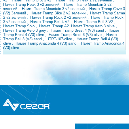
v2
,
Намет Tramp Grot 3 v2
,
Намет Tramp Peak 2 v2 зелений
,
Намет Tramp Peak 3 v2 зелений
,
Намет Tramp Mountain 2 v2
зелений
,
Намет Tramp Mountain 3 v2 зелений
,
Намет Tramp Cave 3
(V2) Зелений
,
Намет Tramp Bike 2 v2 зелений
,
Намет Tramp Sarma
2 v2 зелений
,
Намет Tramp Rock 2 v2 зелений
, Намет
Tramp Rock
3 v2
зелений
, Намет Tramp Bell 4 V2
,
Намет Tramp Bell 3 V2
,
Намет
Tramp
Solo
,
Намет
Tramp
A2
Намет Tramp Aero 3 olive
,
Намет Tramp Aero 3 grey
,
Намет Tramp Brest 4 (V3) sand
,
Намет
Tramp Brest 4 (V3) olive
,
Намет Tramp Brest 6 (V3) olive
,
Намет
Tramp Bell 3 (V3)
sand
,
UTRT-107-olive
,
Намет Tramp Bell 4 (V3)
olive
,
Намет Tramp Anaconda 4 (V3) sand
,
Намет Tramp Anaconda 4
(V3) olive
®
© Всі права захищені
CEZAR
Інтернет-магазин побутової техніки та
електроніки