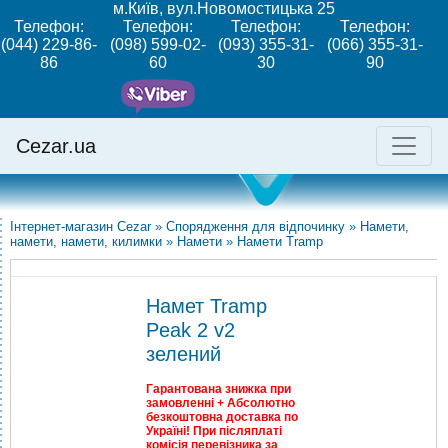
м.Київ, вул.Новомостицька 25
Телефон:
Телефон:
Телефон:
Телефон:
(044) 229-86-
(098) 599-02-
(093) 355-31-
(066) 355-31-
86
60
30
90
Cezar.ua
Інтернет-магазин Cezar
»
Спорядження для відпочинку
»
Намети,
намети, намети, килимки
»
Намети
»
Намети Tramp
Намет Tramp
Peak 2 v2
зелений
Гарантована знижка при
замовленні + Абсолютно
безкоштовна доставка по
Україні! При післяплаті
комісія перевізника за