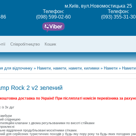
м.Київ, вул.Новомостицька 25
Телефон:
Телефон:
-86
(098) 599-02-60
(093) 355-31-30
нтії
Співробітництво
Кошик
я для відпочинку
»
Намети, намети, намети, килимки
»
Намети
»
Намети
amp Rock 2 v2 зелений
оштовна доставка по Україні! При післяплаті комісія перевізника за рахуно
 із 3х дуг
 тамбури
ий спідницею
нтиляційні клапани з двома регульованими по висоті стійками
проклеєні
льне відділення продубльовані москітними сітками.
ний для серйозних туристичних походів у будь-яку пору року та будь-яких погодних ум