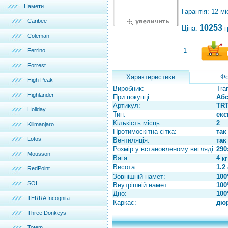
Намети
Гарантія: 12 мі
Caribee
10253
Ціна:
г
Coleman
Ferrino
Forrest
Характеристики
Фо
High Peak
Виробник:
Tra
Highlander
При покупці:
Абс
Артикул:
TRT
Holiday
Тип:
екс
Кількість місць:
2
Kilimanjaro
Протимоскітна сітка:
так
Lotos
Вентиляція:
так
Розмір у встановленому вигляді:
290
Mousson
Вага:
4
кг
Висота:
1.2
RedPoint
Зовнішній намет:
100
SOL
Внутрішній намет:
100
Дно:
100
TERRA Incognita
Каркас:
дюр
Three Donkeys
Totem