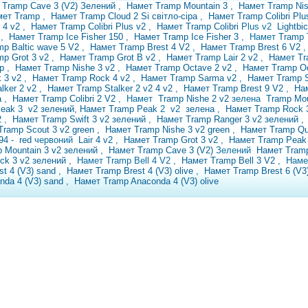
 Tramp Cave 3 (V2) Зелений
,
Намет Tramp Mountain 3
,
Намет Tramp Ni
мет Tramp
,
Намет Tramp Cloud 2 Si світло-сіра
,
Намет Tramp Colibri Pl
r 4 v2
,
Намет Tramp Colibri Plus v2
,
Намет Tramp
Colibri
Plus v2
Lightbi
0
,
Намет Tramp Ice Fisher 150
,
Намет Tramp Ice Fisher 3
, Намет
Tramp
mp Baltic wave 5 V2
,
Намет Tramp
Brest 4 V2
,
Намет Tramp Brest 6 V2
mp Grot 3 v2
,
Намет Tramp Grot B v2
,
Намет Tramp Lair 2 v2
,
Намет Tr
mp
,
Намет Tramp Nishe 3 v2
,
Намет Tramp Octave 2 v2
,
Намет Tramp O
k 3 v2
,
Намет Tramp Rock 4 v2
,
Намет Tramp Sarma v2
,
Намет Tramp 
lker 2 v2
,
Намет Tramp Stalker 2 v2
4 v2
,
Намет Tramp Brest 9 V2
,
Нам
а
,
Намет Tramp Colibri 2 V2
,
Намет
Tramp Nishe 2
v2
зелена
Tramp Mou
Peak
3
v2 зелений, Намет Tramp Peak
2
v2
зелена
,
Намет Tramp Rock 
2
,
Намет Tramp Swift 3 v2 зелений
,
Намет Tramp Ranger 3 v2 зелений
Tramp Scout 3 v2 green
,
Намет Tramp Nishe 3 v2 green
,
Намет Tramp Qu
094
-
red
червоний
Lair 4 v2
,
Намет Tramp Grot 3 v2
,
Намет Tramp Peak
 Mountain 3 v2 зелений
,
Намет Tramp Cave 3 (V2)
Зелений
Намет Tramp
ck 3 v2
зелений
, Намет Tramp Bell 4 V2
,
Намет Tramp Bell 3 V2
, Нам
st 4 (V3) sand
,
Намет Tramp Brest 4 (V3) olive
,
Намет Tramp Brest 6 (V3)
nda 4 (V3) sand
,
Намет Tramp Anaconda 4 (V3) olive