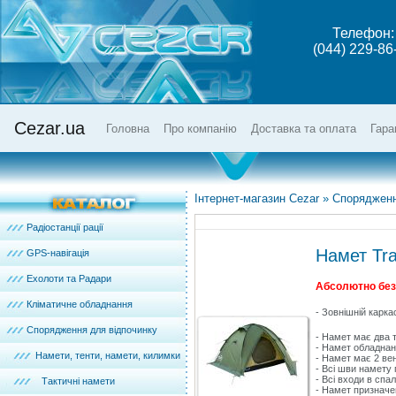
Телефон:
(044) 229-86
Cezar.ua
Головна
Про компанію
Доставка та оплата
Гара
Інтернет-магазин Cezar
»
Спорядженн
Радіостанції рації
Намет Tr
GPS-навігація
Ехолоти та Радари
Абсолютно безк
Кліматичне обладнання
- Зовнішній каркас
Спорядження для відпочинку
- Намет має два
- Намет обладнан
Намети, тенти, намети, килимки
- Намет має 2 ве
- Всі шви намету 
- Всі входи в спа
Тактичні намети
- Намет призначе