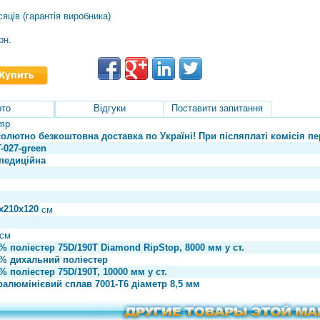
сяців (гарантія виробника)
рн.
то
Відгуки
Поставити запитання
mp
олютно безкоштовна доставка по Україні! При післяплаті комісія пер
-027-green
педиційна
х210х120
см
см
% поліестер 75D/190T Diamond RipStop, 8000 мм у ст.
% дихальний поліестер
% поліестер 75D/190T, 10000 мм у ст.
алюмінієвий сплав 7001-Т6 діаметр 8,5 мм