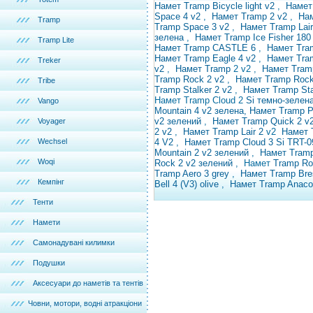
Намет Tramp Bicycle light v2
,
Намет
Space 4 v2
,
Намет Tramp 2 v2
,
На
Tramp
Tramp Space 3 v2
,
Намет Tramp Lai
зелена
,
Намет Tramp Ice Fisher 18
Tramp Lite
Намет Tramp CASTLE 6
,
Намет Tra
Намет Tramp Eagle 4 v2
,
Намет Tra
Treker
v2
,
Намет Tramp
2 v2 ,
Намет Tra
Tramp Rock 2 v2
,
Намет Tramp Roc
Tribe
Tramp Stalker 2 v2
,
Намет Tramp Sta
Намет Tramp Cloud 2
Si
темно-зелен
Vango
Mountain 4
v2 зелена, Намет Tramp 
v2 зелений
,
Намет Tramp Quick 2 v
Voyager
2 v2
,
Намет Tramp Lair 2
v2
Намет 
Wechsel
4 V2
,
Намет Tramp
Cloud 3 Si TRT-
Mountain 2 v2 зелений
,
Намет Tramp
Woqi
Rock 2 v2 зелений
, Намет
Tramp Ro
Tramp Aero 3 grey
,
Намет Tramp Bre
Кемпінг
Bell 4 (V3) olive
,
Намет Tramp Anaco
Тенти
Намети
Самонадувані килимки
Подушки
Аксесуари до наметів та тентів
Човни, мотори, водні атракціони