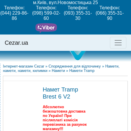
м.Київ, вул.Новомостицька 25
Телефон:
Телефон:
Телефон:
Телефон:
(044) 229-86-
(098) 599-02-
(093) 355-31-
(066) 355-31-
86
60
30
90
Cezar.ua
Інтернет-магазин Cezar
»
Спорядження для відпочинку
»
Намети,
намети, намети, килимки
»
Намети
»
Намети Tramp
Намет Tramp
Brest 6 V2
Абсолютно
безкоштовна доставка
по Україні! При
післяплаті комісія
перевізника за рахунок
магазину!!!