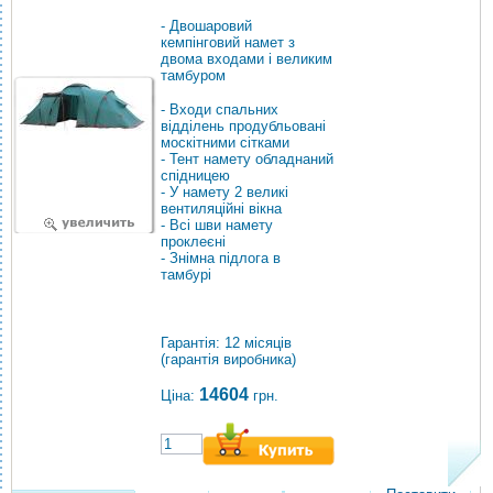
- Двошаровий
кемпінговий намет з
двома входами і великим
тамбуром
- Входи спальних
відділень продубльовані
москітними сітками
- Тент намету обладнаний
спідницею
- У намету 2 великі
вентиляційні вікна
- Всі шви намету
проклеєні
- Знімна підлога в
тамбурі
Гарантія: 12 місяців
(гарантія виробника)
14604
Ціна:
грн.