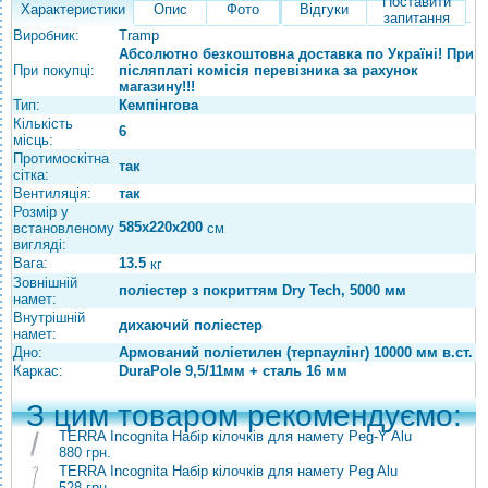
Поставити
Характеристики
Опис
Фото
Відгуки
запитання
Виробник:
Tramp
Абсолютно безкоштовна доставка по Україні! При
При покупці:
післяплаті комісія перевізника за рахунок
магазину!!!
Тип:
Кемпінгова
Кількість
6
місць:
Протимоскітна
так
сітка:
Вентиляція:
так
Розмір у
585х220х200
встановленому
см
вигляді:
Вага:
13.5
кг
Зовнішній
поліестер з покриттям Dry Tech, 5000 мм
намет:
Внутрішній
дихаючий поліестер
намет:
Дно:
Армований поліетилен (терпаулінг) 10000 мм в.ст.
Каркас:
DuraPole 9,5/11мм + сталь 16 мм
З цим товаром рекомендуємо:
TERRA Incognita Набір кілочків для намету Peg-Y Alu
880 грн.
TERRA Incognita Набір кілочків для намету Peg Alu
528 грн.