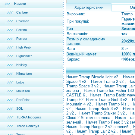
Намети
Характеристики
Оп
Caribee
Виробник:
Tramp
Гарант
При покупці:
Coleman
магазин
Тип:
Зимов
Ferrino
Вентиляція:
так
Forrest
Розмір у складеному
20х20х
вигляді:
High Peak
Вага:
8
кг
Зовнішній намет:
100% п
Highlander
Каркас:
Фіберг
Holiday
Kilimanjaro
Намет Tramp Bicycle light v2
,
Намет
Space 4 v2
,
Намет Tramp 2 v2
,
На
Lotos
Tramp Space 3 v2
,
Намет Tramp Lair
зелена
,
Намет Tramp Ice Fisher 180
Mousson
CASTLE 6
,
Намет
Tramp Baltic wav
Tramp
E2
Намет Tramp Grot 3 v2
,
Н
RedPoint
Mountain 4
v2 ,
Намет Tramp Nis
,
Н
v2
,
Намет Tramp Rock 3 v2
,
Намет
SOL
2 v2
,
Намет Tramp Stalker 3 v2
,
На
TERRA Incognita
Cloud 2 Si темно-зелена
,
Намет Tram
зелений
,
Намет Tramp Peak 3 v2 з
Three Donkeys
Намет Tramp Ranger 2 v2 зелений
,
v2
,
Намет Tramp Lair 2 v2
,
Намет T
Totem