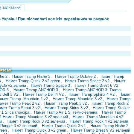
и запитання
країні! При післяплаті комісія перевізника за рахунок
she 2
,
Намет Tramp Nishe 3
,
Намет Tramp Octave 2
,
Намет Tramp
us
,
Намет Tramp Quick 2 v2 green
,
Намет Tramp Space 2 v2
,
Намет
cycle v2 зелена
,
Намет Tramp Space 3
,
Намет Tramp Brest 6 V2
HOR 3
, Намет
Tramp
ANCHOR 3
,
Намет Tramp ANCHOR
3
Tramp
 Bell 3 V2
,
Намет Tramp Bell 4 V2
,
Намет Tramp Sphinx
4 V2 ,
Намет
Намет
Tramp
Mountain 2 v2
, Намет Tramp Mountain 3 v2
,
Намет Tramp
амет Tramp Peak 2 v2
,
Намет Tramp Peak 3 v2
,
Намет Tramp Rock 2
амет Tramp Scout 3 v2
,
Намет Tramp Sirius 3 v2
,
Намет Tramp Stalker
 1 Si світло-сіра
,
Намет Tramp Air 1 Si темно-зелена
,
Намет Tramp
v2
Намет Tramp Mountain 3 v2 зелений
,
Намет
Tramp Mountain 4 v2
ий
,
Намет Tramp Rock 3 v2 зелений
, Намет
Tramp Rock 4 v2
зелений
Ranger 3 v2 зелений
,
Намет Tramp Quick 3 v2
,
Намет Tramp Nishe 2
green
,
Намет Tramp Quick 3 v2 green
,
Намет Tramp Brest 9 V2 зелений