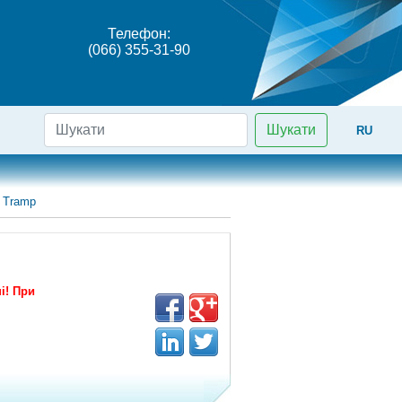
Телефон:
(066) 355-31-90
Шукати
RU
 Tramp
і! При