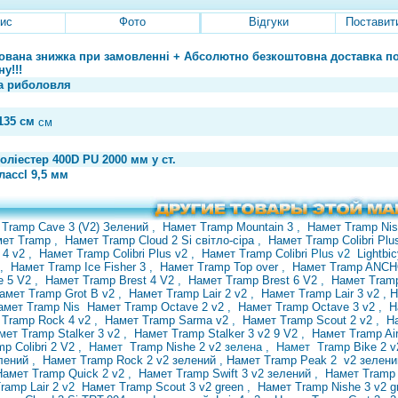
ис
Фото
Відгуки
Поставит
ована знижка при замовленні + Абсолютно безкоштовна доставка по У
у!!!
а риболовля
135 см
см
оліестер 400D PU 2000 мм у ст.
лассl 9,5 мм
 Tramp Cave 3 (V2) Зелений
,
Намет Tramp Mountain 3
,
Намет Tramp Ni
мет Tramp
,
Намет Tramp Cloud 2 Si світло-сіра
,
Намет Tramp Colibri Pl
 4 v2
,
Намет Tramp Colibri Plus v2
,
Намет Tramp
Colibri
Plus v2
Lightbi
,
Намет Tramp Ice Fisher 3
,
Намет Tramp Top over
,
Намет Tramp ANC
e 5 V2
,
Намет Tramp Brest 4 V2
,
Намет
Tramp Brest 6 V2
,
Намет Tramp
амет Tramp Grot B v2
,
Намет Tramp Lair 2 v2
,
Намет Tramp Lair 3 v2
, 
амет Tramp
Nis
Намет Tramp Octave 2 v2
,
Намет Tramp Octave 3 v2
,
Н
 Tramp Rock 4 v2
,
Намет Tramp Sarma v2
,
Намет Tramp Scout 2 v2
,
Н
мет Tramp Stalker 3 v2
,
Намет Tramp Stalker 3 v2 9 V2
,
Намет Tramp Air
p Colibri 2 V2
,
Намет
Tramp Nishe 2 v2
зелена ,
Намет Tramp
Bike
2 
елений
,
Намет Tramp Rock 2
v2 зелений , Намет Tramp Peak
2
v2 зелен
Намет Tramp Quick 2 v2
,
Намет Tramp Swift 3 v2 зелений
,
Намет Tramp 
ramp Lair 2
v2
Намет Tramp Scout 3 v2 green
,
Намет Tramp Nishe 3 v2 