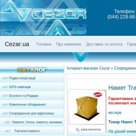
Телефон:
(044) 229-86
Cezar.ua
Головна
Про компанію
Доставка та оплата
Гара
Інтернет-магазин Cezar
»
Спорядженн
Радіостанції рації
Намет Tra
GPS-навігація
Ехолоти та Радари
Гарантована 
післяплаті ко
Кліматичне обладнання
місяців
Спорядження для відпочинку
Товар Намет T
Намети, тенти, намети, килимки
Тактичні намети
На даний моме