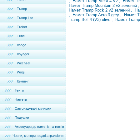
,
Намет Tramp Brest 4 V2
,
Намет T
Намет Tramp Mountain 2 v2 зелений
Tramp
Намет Tramp Rock 2 v2 зелений
, Н
,
Намет Tramp Aero 3 grey
,
Намет T
Tramp Lite
Tramp Bell 4 (V3) olive
,
Намет Tramp
Treker
Tribe
Vango
Voyager
Wechsel
Woqi
Кемпінг
Тенти
Намети
Самонадувані килимки
Подушки
Аксесуари до наметів та тентів
Човни, мотори, водні атракціони