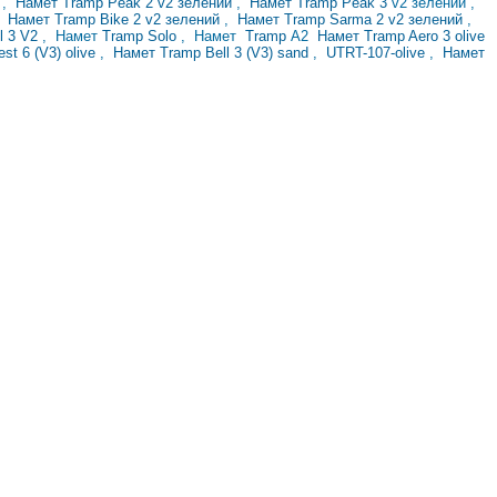
2
,
Намет Tramp Peak 2 v2 зелений
,
Намет Tramp Peak 3
v2 зелений ,
й
Намет Tramp Bike 2 v2 зелений
,
Намет Tramp Sarma 2 v2 зелений
,
l 3 V2
, Намет
Tramp
Solo
,
Намет
Tramp
A2
Намет Tramp Aero 3 olive
st 6 (V3) olive
,
Намет Tramp Bell 3 (V3)
sand
,
UTRT-107-olive
,
Намет