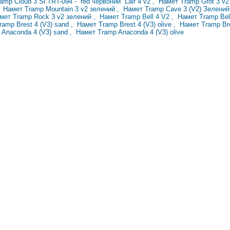
ramp
Cloud 3 Si TRT-094
-
red
червоний
Lair 4 v2
,
Намет Tramp Grot 3 v
,
Намет Tramp Mountain 3 v2 зелений
,
Намет Tramp Cave 3 (V2)
Зелени
амет
Tramp Rock 3 v2
зелений
, Намет Tramp Bell 4 V2
,
Намет Tramp Bel
ramp Brest 4 (V3) sand
,
Намет Tramp Brest 4 (V3) olive
,
Намет Tramp Bre
 Anaconda 4 (V3) sand
,
Намет Tramp Anaconda 4 (V3) olive