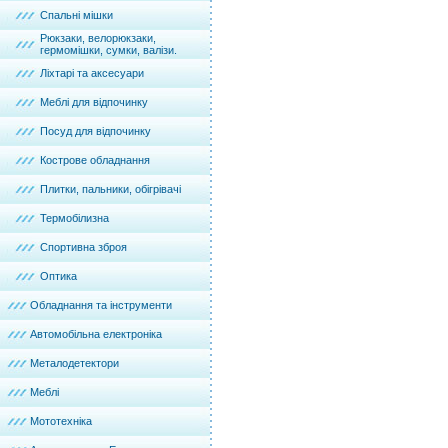
Спальні мішки
Рюкзаки, велорюкзаки,
гермомішки, сумки, валізи.
Ліхтарі та аксесуари
Меблі для відпочинку
Посуд для відпочинку
Кострове обладнання
Плитки, пальники, обігрівачі
Термобілизна
Спортивна зброя
Оптика
Обладнання та інструменти
Автомобільна електроніка
Металодетектори
Меблі
Мототехніка