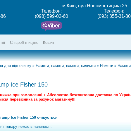
м.Київ, вул.Новомостицька 25
Телефон:
Телефон:
-86
(098) 599-02-60
(093) 355-31-30
нтії
Співробітництво
Кошик
я для відпочинку
»
Намети, намети, намети, килимки
»
Намети
»
Намети
mp Ice Fisher 150
знижка при замовленні + Абсолютно безкоштовна доставка по Україн
місія перевізника за рахунок магазину!!!
ramp Ice Fisher 150 очікується
нт товару немає в наявності.