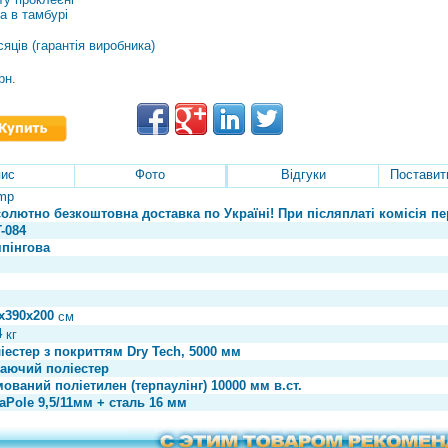
га в тамбурі
сяців (гарантія виробника)
рн.
ис
Фото
Відгуки
Поставит
mp
олютно безкоштовна доставка по Україні! При післяплаті комісія пер
-084
пінгова
х390х200
см
4
кг
іестер з покриттям Dry Tech, 5000 мм
аючий поліестер
ований поліетилен (терпаулінг) 10000 мм в.ст.
aPole 9,5/11мм + сталь 16 мм