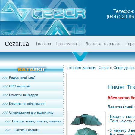
Телефон:
(044) 229-86
Cezar.ua
Головна
Про компанію
Доставка та оплата
Гара
Інтернет-магазин Cezar
»
Спорядженн
Радіостанції рації
Намет Tra
GPS-навігація
Ехолоти та Радари
Абсолютно без
Кліматичне обладнання
Дев'ятимісний
Спорядження для відпочинку
- Входи спальн
- Тент намету
Намети, тенти, намети, килимки
Тактичні намети
- У намету 3 ве
- Всі шви наме