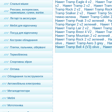
Намет Tramp Eagle 4 v2
,
Намет Tra
Спальні мішки
v2
,
Намет Tramp
2 v2 ,
Намет Tra
Tramp Rock 2 v2
,
Намет Tramp Roc
Рюкзаки, велорюкзаки,
гермомішки, сумки, валізи.
Tramp Stalker 2 v2
,
Намет Tramp Sta
темно-зелена
,
Намет Tramp Colibri 
Ліхтарі та аксесуари
Намет Tramp Peak 3 v2 зелений
,
На
Tramp Ranger 2 v2 зелений
,
Намет 
Меблі для відпочинку
Намет Tramp Lair 2 v2
,
Намет Tramp
Намет Tramp Brest 4 V2
,
Намет Tr
Посуд для відпочинку
Намет Tramp Mountain 2 v2 зелений
Намет Tramp Rock 2 v2 зелений
, Н
Кострове обладнання
olive
,
Намет Tramp Aero 3 grey
,
На
Намет Tramp Bell 4 (V3) olive
,
Намет
Плитки, пальники, обігрівачі
Термобілизна
Спортивна зброя
Оптика
Обладнання та інструменти
Автомобільна електроніка
Металодетектори
Меблі
Мототехніка