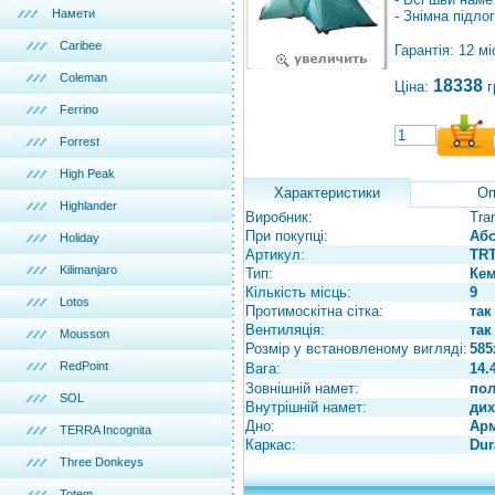
Намети
- Знімна підло
Caribee
Гарантія: 12 мі
Coleman
18338
Ціна:
г
Ferrino
Forrest
High Peak
Характеристики
Оп
Highlander
Виробник:
Tra
При покупці:
Абс
Holiday
Артикул:
TRT
Kilimanjaro
Тип:
Кем
Кількість місць:
9
Lotos
Протимоскітна сітка:
так
Вентиляція:
так
Mousson
Розмір у встановленому вигляді:
585
RedPoint
Вага:
14.
Зовнішній намет:
пол
SOL
Внутрішній намет:
дих
Дно:
Арм
TERRA Incognita
Каркас:
Dur
Three Donkeys
Totem