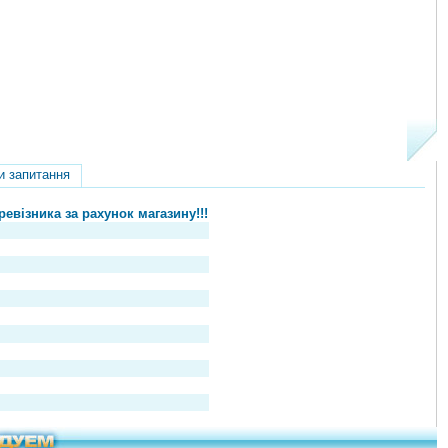
и запитання
евізника за рахунок магазину!!!