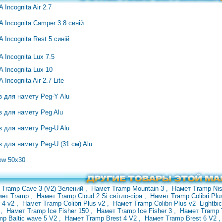
ncognita Air 2.7
Incognita Camper 3.8 синій
Incognita Rest 5 синій
Incognita Lux 7.5
Incognita Lux 10
ncognita Air 2.7 Lite
ів для намету Peg-Y Alu
ів для намету Peg Alu
ів для намету Peg-U Alu
в для намету Peg-U (31 см) Alu
ow 50x30
 Tramp Cave 3 (V2) Зелений
,
Намет Tramp Mountain 3
,
Намет Tramp Ni
мет Tramp
,
Намет Tramp Cloud 2 Si світло-сіра
,
Намет Tramp Colibri Pl
r 4 v2
,
Намет Tramp Colibri Plus v2
,
Намет Tramp
Colibri
Plus v2
Lightbi
0
,
Намет Tramp Ice Fisher 150
,
Намет Tramp Ice Fisher 3
, Намет
Tramp
mp Baltic wave 5 V2
,
Намет Tramp
Brest 4 V2
,
Намет Tramp Brest 6 V2