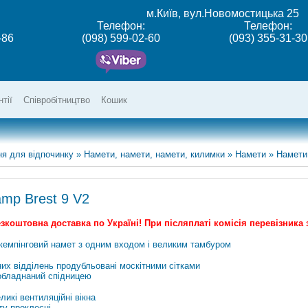
м.Київ, вул.Новомостицька 25
Телефон:
Телефон:
-86
(098) 599-02-60
(093) 355-31-30
нтії
Співробітництво
Кошик
я для відпочинку
»
Намети, намети, намети, килимки
»
Намети
»
Намети
mp Brest 9 V2
коштовна доставка по Україні! При післяплаті комісія перевізника з
 кемпінговий намет з одним входом і великим тамбуром
их відділень продубльовані москітними сітками
 обладнаний спідницею
ликі вентиляційні вікна
ту проклеєні