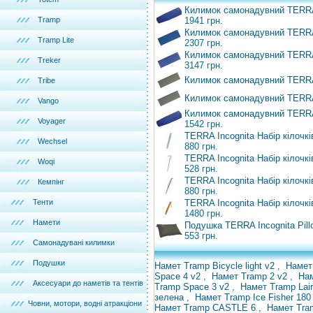
Килимок самонадувний TERRA I
Tramp
1941 грн.
Килимок самонадувний TERRA 
Tramp Lite
2307 грн.
Килимок самонадувний TERRA 
Treker
3147 грн.
Килимок самонадувний TERRA 
Tribe
Килимок самонадувний TERRA 
Vango
Килимок самонадувний TERRA I
Voyager
1542 грн.
TERRA Incognita Набір кілочк
Wechsel
880 грн.
TERRA Incognita Набір кілочк
Woqi
528 грн.
TERRA Incognita Набір кілочк
Кемпінг
880 грн.
Тенти
TERRA Incognita Набір кілочкі
1480 грн.
Намети
Подушка TERRA Incognita Pill
553 грн.
Самонадувані килимки
Подушки
Намет Tramp Bicycle light v2
,
Намет
Space 4 v2
,
Намет Tramp 2 v2
,
На
Аксесуари до наметів та тентів
Tramp Space 3 v2
,
Намет Tramp Lai
зелена
,
Намет Tramp Ice Fisher 18
Човни, мотори, водні атракціони
Намет Tramp CASTLE 6
,
Намет Tra