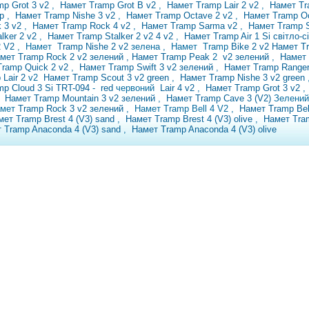
mp Grot 3 v2
,
Намет Tramp Grot B v2
,
Намет Tramp Lair 2 v2
,
Намет Tr
mp
,
Намет Tramp Nishe 3 v2
,
Намет Tramp Octave 2 v2
,
Намет Tramp O
k 3 v2
,
Намет Tramp Rock 4 v2
,
Намет Tramp Sarma v2
,
Намет Tramp 
lker 2 v2
,
Намет Tramp Stalker 2 v2
4 v2
,
Намет Tramp Air 1 Si світло-с
2 V2
,
Намет
Tramp Nishe 2 v2
зелена ,
Намет Tramp
Bike
2 v2
Намет Tr
мет Tramp Rock 2
v2 зелений , Намет Tramp Peak
2
v2 зелений
,
Намет 
Tramp Quick 2 v2
,
Намет Tramp Swift 3 v2 зелений
,
Намет Tramp Ranger
 Lair 2
v2
Намет Tramp Scout 3 v2 green
,
Намет Tramp Nishe 3 v2 green
amp
Cloud 3 Si TRT-094
-
red
червоний
Lair 4 v2
,
Намет Tramp Grot 3 v2
,
Намет Tramp Mountain 3 v2 зелений
,
Намет Tramp Cave 3 (V2)
Зелени
амет
Tramp Rock 3 v2
зелений
, Намет Tramp Bell 4 V2
,
Намет Tramp Bel
мет Tramp Brest 4 (V3) sand
,
Намет Tramp Brest 4 (V3) olive
,
Намет Tram
 Tramp Anaconda 4 (V3) sand
,
Намет Tramp Anaconda 4 (V3) olive