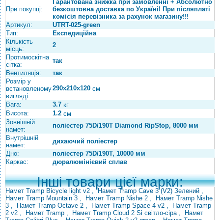
Гарантована знижка при замовленні + Абсолютно
При покупці:
безкоштовна доставка по Україні! При післяплаті
комісія перевізника за рахунок магазину!!!
Артикул:
UTRT-025-green
Тип:
Експедиційна
Кількість
2
місць:
Протимоскітна
так
сітка:
Вентиляція:
так
Розмір у
290х210х120
встановленому
см
вигляді:
Вага:
3.7
кг
Висота:
1.2
см
Зовнішній
поліестер 75D/190T Diamond RipStop, 8000 мм
намет:
Внутрішній
дихаючий поліестер
намет:
Дно:
поліестер 75D/190T, 10000 мм
Каркас:
дюралюмінієвий сплав
Інші товари цієї марки:
Намет Tramp Bicycle light v2
,
Намет Tramp Cave 3 (V2) Зелений
,
Намет Tramp Mountain 3
,
Намет Tramp Nishe 2
,
Намет Tramp Nishe
3
,
Намет Tramp Octave 2
,
Намет Tramp Space 4 v2
,
Намет Tramp
2 v2
,
Намет Tramp
,
Намет Tramp Cloud 2 Si світло-сіра
,
Намет