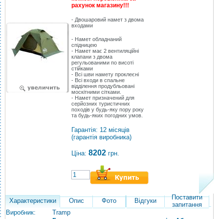
рахунок магазину!!!
- Двошаровий намет з двома
входами
- Намет обладнаний
спідницею
- Намет має 2 вентиляційні
клапани з двома
регульованими по висоті
стійками
- Всі шви намету проклеєні
- Всі входи в спальне
відділення продубльовані
москітними сітками.
- Намет призначений для
серйозних туристичних
походів у будь-яку пору року
та будь-яких погодних умов.
Гарантія: 12 місяців
(гарантія виробника)
8202
Ціна:
грн.
Поставити
Характеристики
Опис
Фото
Відгуки
запитання
Виробник:
Tramp