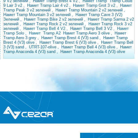
9 V2 зелений
,
Намет Tramp Brest 4 V2
, Намет
Tramp
Tramp
Cloud
9
Lair 3 v2
,
Намет Tramp Lair 4 v2
,
Намет Tramp Grot 3 v2
,
Намет
Tramp Peak 3 v2 зелений
,
Намет Tramp Mountain 2 v2 зелений
,
Намет Tramp Mountain 3 v2 зелений
,
Намет Tramp Cave 3 (V2)
Зелений
,
Намет Tramp Bike 2 v2 зелений
,
Намет Tramp Sarma 2 v2
зелений
,
Намет Tramp Rock 2 v2 зелений
, Намет
Tramp Rock 3 v2
зелений
, Намет Tramp Bell 4 V2
,
Намет Tramp Bell 3 V2
, Намет
Tramp
Solo
,
Намет
Tramp
A2
Намет Tramp Aero 3 olive
,
Намет
Tramp Aero 3 grey
,
Намет Tramp Brest 4 (V3) sand
,
Намет Tramp
Brest 4 (V3) olive
,
Намет Tramp Brest 6 (V3) olive
,
Намет Tramp Bell
3 (V3)
sand
,
UTRT-107-olive
,
Намет Tramp Bell 4 (V3) olive
,
Намет
Tramp Anaconda 4 (V3) sand
,
Намет Tramp Anaconda 4 (V3) olive
®
© Всі права захищені
CEZAR
Інтернет-магазин побутової техніки та
електроніки