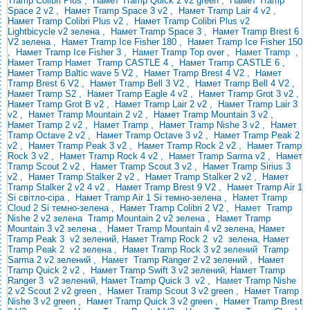
Tramp Colibri Plus
,
Намет Tramp Quick 2 v2 green
,
Намет Tramp
Space 2 v2
,
Намет Tramp Space 3 v2
,
Намет Tramp Lair 4 v2
,
Намет Tramp Colibri Plus v2
,
Намет Tramp
Colibri
Plus v2
Lightbicycle v2 зелена
,
Намет Tramp Space 3
,
Намет Tramp Brest 6
V2 зелена
,
Намет Tramp Ice Fisher 180
,
Намет Tramp Ice Fisher 150
,
Намет Tramp Ice Fisher 3
, Намет
Tramp
Top over
, Намет
Tramp
,
Намет Tramp
Намет
Tramp CASTLE 4
,
Намет Tramp CASTLE 6
,
Намет Tramp Baltic wave 5 V2
,
Намет Tramp
Brest 4 V2
,
Намет
Tramp Brest 6 V2
,
Намет Tramp Bell 3 V2
,
Намет Tramp Bell 4 V2
,
Намет Tramp S2
,
Намет Tramp Eagle 4 v2
,
Намет Tramp Grot 3 v2
,
Намет Tramp Grot B v2
,
Намет Tramp Lair 2 v2
,
Намет Tramp Lair 3
v2
,
Намет Tramp Mountain 2 v2
,
Намет Tramp Mountain 3 v2
,
Намет Tramp
2 v2 ,
Намет Tramp
,
Намет Tramp Nishe 3 v2
,
Намет
Tramp Octave 2 v2
,
Намет Tramp Octave 3 v2
,
Намет Tramp Peak 2
v2
,
Намет Tramp Peak 3 v2
,
Намет Tramp Rock 2 v2
,
Намет Tramp
Rock 3 v2
,
Намет Tramp Rock 4 v2
,
Намет Tramp Sarma v2
,
Намет
Tramp Scout 2 v2
,
Намет Tramp Scout 3 v2
,
Намет Tramp Sirius 3
v2
,
Намет Tramp Stalker 2 v2
,
Намет Tramp Stalker 2 v2
,
Намет
Tramp Stalker 2 v2
4 v2
,
Намет Tramp Brest 9 V2
,
Намет Tramp Air 1
Si світло-сіра
,
Намет Tramp Air 1 Si темно-зелена
, Намет Tramp
Cloud 2
Si
темно-зелена
,
Намет Tramp Colibri 2 V2
,
Намет
Tramp
Nishe 2
v2
зелена
Tramp Mountain 2 v2 зелена
,
Намет Tramp
Mountain 3 v2 зелена
,
Намет Tramp Mountain 4
v2 зелена, Намет
Tramp Peak
3
v2 зелений, Намет Tramp Rock
2
v2
зелена, Намет
Tramp Peak
2
v2 зелена
,
Намет
Tramp Rock 3 v2
зелений
Tramp
Sarma 2 v2 зелений
,
Намет
Tramp Ranger 2 v2 зелений
,
Намет
Tramp Quick 2 v2
,
Намет
Tramp Swift 3 v2 зелений, Намет Tramp
Ranger
3
v2 зелений, Намет Tramp Quick
3
v2
, Намет
Tramp
Nishe
2 v2
Scout 2 v2 green
,
Намет Tramp Scout 3 v2 green
,
Намет Tramp
Nishe 3 v2 green
,
Намет Tramp Quick 3 v2 green
,
Намет Tramp Brest