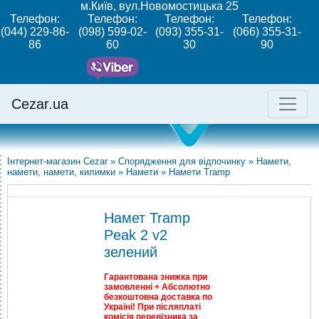
м.Київ, вул.Новомостицька 25
Телефон:
Телефон:
Телефон:
Телефон:
(044) 229-86-
(098) 599-02-
(093) 355-31-
(066) 355-31-
86
60
30
90
Cezar.ua
Інтернет-магазин Cezar
»
Спорядження для відпочинку
»
Намети,
намети, намети, килимки
»
Намети
»
Намети Tramp
Намет Tramp
Peak 2 v2
зелений
Гарантована знижка при
замовленні + Абсолютно
безкоштовна доставка по
Україні! При післяплаті
комісія перевізника за