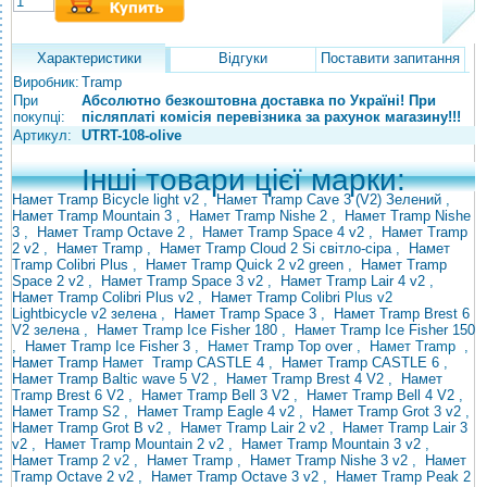
Характеристики
Відгуки
Поставити запитання
Виробник:
Tramp
При
Абсолютно безкоштовна доставка по Україні! При
покупці:
післяплаті комісія перевізника за рахунок магазину!!!
Артикул:
UTRT-108-olive
Інші товари цієї марки:
Намет Tramp Bicycle light v2
,
Намет Tramp Cave 3 (V2) Зелений
,
Намет Tramp Mountain 3
,
Намет Tramp Nishe 2
,
Намет Tramp Nishe
3
,
Намет Tramp Octave 2
,
Намет Tramp Space 4 v2
,
Намет Tramp
2 v2
,
Намет Tramp
,
Намет Tramp Cloud 2 Si світло-сіра
,
Намет
Tramp Colibri Plus
,
Намет Tramp Quick 2 v2 green
,
Намет Tramp
Space 2 v2
,
Намет Tramp Space 3 v2
,
Намет Tramp Lair 4 v2
,
Намет Tramp Colibri Plus v2
,
Намет Tramp
Colibri
Plus v2
Lightbicycle v2 зелена
,
Намет Tramp Space 3
,
Намет Tramp Brest 6
V2 зелена
,
Намет Tramp Ice Fisher 180
,
Намет Tramp Ice Fisher 150
,
Намет Tramp Ice Fisher 3
, Намет
Tramp
Top over
, Намет
Tramp
,
Намет Tramp
Намет
Tramp CASTLE 4
,
Намет Tramp CASTLE 6
,
Намет Tramp Baltic wave 5 V2
,
Намет Tramp
Brest 4 V2
,
Намет
Tramp Brest 6 V2
,
Намет Tramp Bell 3 V2
,
Намет Tramp Bell 4 V2
,
Намет Tramp S2
,
Намет Tramp Eagle 4 v2
,
Намет Tramp Grot 3 v2
,
Намет Tramp Grot B v2
,
Намет Tramp Lair 2 v2
,
Намет Tramp Lair 3
v2
,
Намет Tramp Mountain 2 v2
,
Намет Tramp Mountain 3 v2
,
Намет Tramp
2 v2 ,
Намет Tramp
,
Намет Tramp Nishe 3 v2
,
Намет
Tramp Octave 2 v2
,
Намет Tramp Octave 3 v2
,
Намет Tramp Peak 2