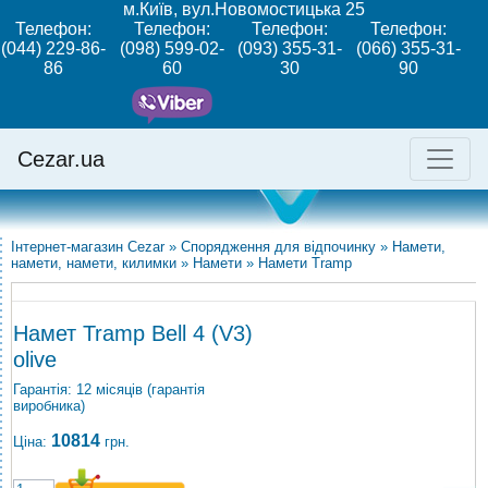
м.Київ, вул.Новомостицька 25
Телефон:
Телефон:
Телефон:
Телефон:
(044) 229-86-
(098) 599-02-
(093) 355-31-
(066) 355-31-
86
60
30
90
Cezar.ua
Інтернет-магазин Cezar
»
Спорядження для відпочинку
»
Намети,
намети, намети, килимки
»
Намети
»
Намети Tramp
Намет Tramp Bell 4 (V3)
olive
Гарантія: 12 місяців (гарантія
виробника)
10814
Ціна:
грн.