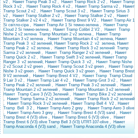
v2
,
Намет Tramp Peak 3 v2
,
Намет Tramp Rock 2 v2
,
Намет Tramp
Rock 3 v2
,
Намет Tramp Rock 4 v2
,
Намет Tramp Sarma v2
,
Намет
Tramp Scout 2 v2
,
Намет Tramp Scout 3 v2
,
Намет Tramp Sirius 3
v2
,
Намет Tramp Stalker 2 v2
,
Намет Tramp Stalker 2 v2
,
Намет
Tramp Stalker 2 v2
4 v2
,
Намет Tramp Brest 9 V2
,
Намет Tramp Air 1
Si світло-сіра
,
Намет Tramp Air 1 Si темно-зелена
, Намет Tramp
Cloud 2
Si
темно-зелена
,
Намет Tramp Colibri 2 V2
,
Намет
Tramp
Nishe 2
v2
зелена
Tramp Mountain 2 v2 зелена
,
Намет Tramp
Mountain 3 v2 зелена
,
Намет Tramp Mountain 4
v2 зелена, Намет
Tramp Peak
3
v2 зелений, Намет Tramp Rock
2
v2
зелена, Намет
Tramp Peak
2
v2 зелена
,
Намет
Tramp Rock 3 v2
зелений
Tramp
Sarma 2 v2 зелений
,
Намет
Tramp Ranger 2 v2 зелений
,
Намет
Tramp Quick 2 v2
,
Намет
Tramp Swift 3 v2 зелений, Намет Tramp
Ranger
3
v2 зелений, Намет Tramp Quick
3
v2
, Намет
Tramp
Nishe
2 v2
Scout 2 v2 green
,
Намет Tramp Scout 3 v2 green
,
Намет Tramp
Nishe 3 v2 green
,
Намет Tramp Quick 3 v2 green
,
Намет Tramp Brest
9 V2 зелений
,
Намет Tramp Brest 4 V2
, Намет
Tramp
Tramp
Cloud
9
Lair 3 v2
,
Намет Tramp Lair 4 v2
,
Намет Tramp Grot 3 v2
,
Намет
Tramp Peak 2 v2 зелений
,
Намет Tramp Peak 3 v2 зелений
,
Намет
Tramp Mountain 2 v2 зелений
,
Намет Tramp Mountain 3 v2 зелений
,
Намет
Tramp Cave 3 (V2) Зелений
,
Намет Tramp Bike 2 v2 зелений
,
Намет Tramp Sarma 2 v2
зелений
,
Намет Tramp Rock 2 v2 зелений
,
Намет Tramp Rock 3 v2 зелений , Намет Tramp Bell
4
V2
, Намет
Tramp
Bell
3 2
,
Намет Tramp Aero 2 grey
,
Намет Tramp Aero 3 olive
,
Намет Tramp Aero 3 grey
,
Намет Tramp Brest 4 (V3) sand
,
Намет
Tramp Brest 4 (V3) olive
,
Намет Tramp Brest 6 (V3) olive
,
Намет
Tramp Brest 6 (V3)
olive Tramp Bell 3 (V3) UTRT-107-olive
,
Намет
Tramp Anaconda 4 (V3) sand
,
Намет Tramp Anaconda 4 (V3) olive