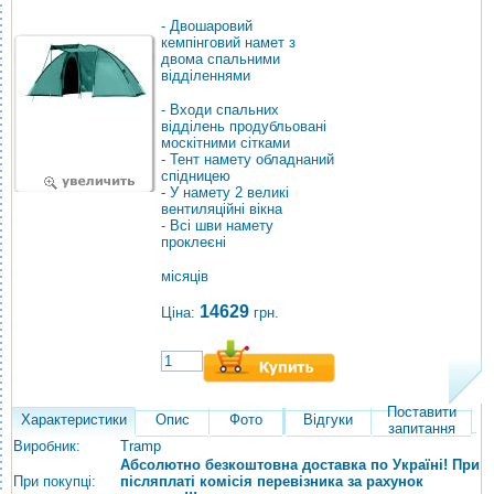
- Двошаровий
кемпінговий намет з
двома спальними
відділеннями
- Входи спальних
відділень продубльовані
москітними сітками
- Тент намету обладнаний
спідницею
- У намету 2 великі
вентиляційні вікна
- Всі шви намету
проклеєні
місяців
14629
Ціна:
грн.
Поставити
Характеристики
Опис
Фото
Відгуки
запитання
Виробник:
Tramp
Абсолютно безкоштовна доставка по Україні! При
При покупці:
післяплаті комісія перевізника за рахунок