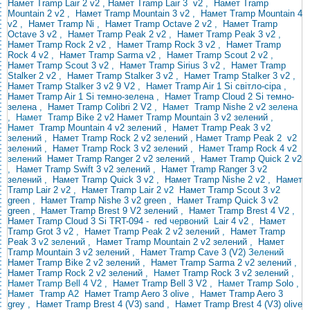
Намет Tramp Lair 2 v2
, Намет Tramp Lair
3
v2
,
Намет Tramp
Mountain 2 v2
,
Намет Tramp Mountain 3 v2
,
Намет Tramp Mountain 4
v2
,
Намет Tramp Ni
,
Намет Tramp Octave 2 v2
,
Намет Tramp
Octave 3 v2
,
Намет Tramp Peak 2 v2
,
Намет Tramp Peak 3 v2
,
Намет Tramp Rock 2 v2
,
Намет Tramp Rock 3 v2
,
Намет Tramp
Rock 4 v2
,
Намет Tramp Sarma v2
,
Намет Tramp Scout 2 v2
,
Намет Tramp Scout 3 v2
,
Намет Tramp Sirius 3 v2
,
Намет Tramp
Stalker 2 v2
,
Намет Tramp Stalker 3 v2
,
Намет Tramp Stalker 3 v2
,
Намет Tramp Stalker 3 v2 9 V2
,
Намет Tramp Air 1 Si світло-сіра
,
Намет Tramp Air 1 Si темно-зелена
,
Намет Tramp Cloud 2 Si темно-
зелена
,
Намет Tramp Colibri 2 V2
,
Намет
Tramp Nishe 2 v2
зелена
,
Намет Tramp
Bike
2 v2
Намет Tramp Mountain 3 v2 зелений
,
Намет
Tramp Mountain 4 v2 зелений
,
Намет Tramp Peak 3 v2
зелений
,
Намет Tramp Rock 2
v2 зелений , Намет Tramp Peak
2
v2
зелений
,
Намет Tramp Rock 3 v2 зелений
, Намет
Tramp Rock 4 v2
зелений
Намет Tramp Ranger 2 v2 зелений
,
Намет Tramp Quick 2 v2
,
Намет Tramp Swift 3 v2 зелений
,
Намет Tramp Ranger 3 v2
зелений
,
Намет Tramp Quick 3 v2
,
Намет Tramp Nishe 2 v2
,
Намет
Tramp Lair 2 v2
,
Намет Tramp Lair 2
v2
Намет Tramp Scout 3 v2
green
,
Намет Tramp Nishe 3 v2 green
,
Намет Tramp Quick 3 v2
green
,
Намет Tramp Brest 9 V2 зелений
,
Намет Tramp Brest 4 V2
,
Намет Tramp
Cloud 3 Si TRT-094
-
red
червоний
Lair 4 v2
,
Намет
Tramp Grot 3 v2
,
Намет Tramp Peak 2 v2 зелений
,
Намет Tramp
Peak 3
v2 зелений ,
Намет Tramp Mountain 2 v2 зелений
,
Намет
Tramp Mountain 3 v2 зелений
,
Намет Tramp Cave 3 (V2)
Зелений
Намет Tramp Bike 2 v2 зелений
,
Намет Tramp Sarma 2 v2 зелений
,
Намет Tramp Rock 2 v2 зелений
, Намет
Tramp Rock 3 v2
зелений
,
Намет Tramp Bell 4 V2
,
Намет Tramp Bell 3 V2
, Намет
Tramp
Solo
,
Намет
Tramp
A2
Намет Tramp Aero 3 olive
,
Намет Tramp Aero 3
grey
,
Намет Tramp Brest 4 (V3) sand
,
Намет Tramp Brest 4 (V3) olive