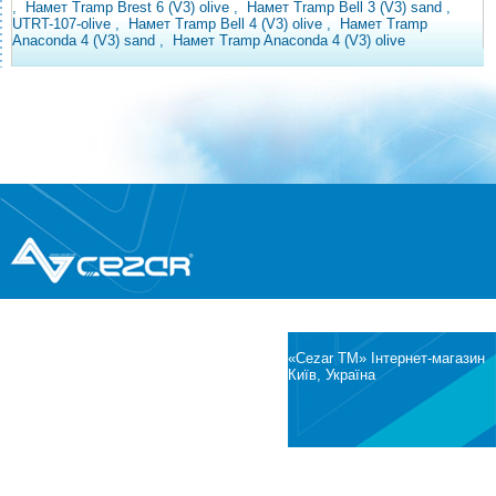
,
Намет Tramp Brest 6 (V3) olive
,
Намет Tramp Bell 3 (V3)
sand
,
UTRT-107-olive
,
Намет Tramp Bell 4 (V3) olive
,
Намет Tramp
Anaconda 4 (V3) sand
,
Намет Tramp Anaconda 4 (V3) olive
®
© Всі права захищені
CEZAR
Інтернет-магазин побутової техніки та
електроніки
«Cezar TM» Інтернет-магазин
Київ, Україна