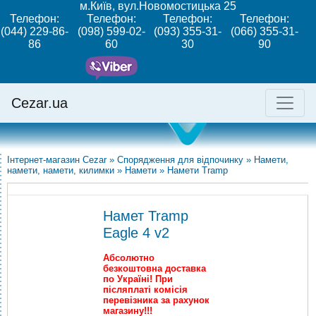
м.Київ, вул.Новомостицька 25
Телефон:
Телефон:
Телефон:
Телефон:
(044) 229-86-
(098) 599-02-
(093) 355-31-
(066) 355-31-
86
60
30
90
Cezar.ua
Інтернет-магазин Cezar
»
Спорядження для відпочинку
»
Намети,
намети, намети, килимки
»
Намети
»
Намети Tramp
Намет Tramp
Eagle 4 v2
Абсолютно
безкоштовна доставка
по Україні! При
післяплаті комісія
перевізника за рахунок
магазину!!!