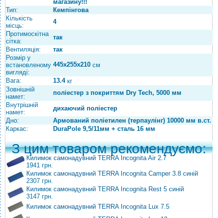
магазину!!!
Тип:
Кемпінгова
Кількість
4
місць:
Протимоскітна
так
сітка:
Вентиляція:
так
Розмір у
445х255х210
встановленому
см
вигляді:
Вага:
13.4
кг
Зовнішній
поліестер з покриттям Dry Tech, 5000 мм
намет:
Внутрішній
дихаючий поліестер
намет:
Дно:
Армований поліетилен (терпаулінг) 10000 мм в.ст.
Каркас:
DuraPole 9,5/11мм + сталь 16 мм
З цим товаром рекомендуємо:
Килимок самонадувний TERRA Incognita Air 2.7
1941 грн.
Килимок самонадувний TERRA Incognita Camper 3.8 синій
2307 грн.
Килимок самонадувний TERRA Incognita Rest 5 синій
3147 грн.
Килимок самонадувний TERRA Incognita Lux 7.5