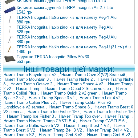
Килимок самонадувний TERRA Incognita Lux 10
Килимок самонадувний TERRA Incognita Air 2.7 Lite
1542 грн.
TERRA Incognita Набір кілочків для намету Peg-Y Alu
880 грн.
TERRA Incognita Набір кілочків для намету Peg Alu
528 грн.
TERRA Incognita Набір кілочків для намету Peg-U Alu
880 грн.
TERRA Incognita Набір кілочків для намету Peg-U (31 см) Alu
1480 грн.
Подушка TERRA Incognita Pillow 50x30
553 грн.
Інші товари цієї марки:
Намет Tramp Bicycle light v2
,
Намет Tramp Cave 3 (V2) Зелений
,
Намет Tramp Mountain 3
,
Намет Tramp Nishe 2
,
Намет Tramp Nishe
3
,
Намет Tramp Octave 2
,
Намет Tramp Space 4 v2
,
Намет Tramp
2 v2
,
Намет Tramp
,
Намет Tramp Cloud 2 Si світло-сіра
,
Намет
Tramp Colibri Plus
,
Намет Tramp Quick 2 v2 green
,
Намет Tramp
Space 2 v2
,
Намет Tramp Space 3 v2
,
Намет Tramp Lair 4 v2
,
Намет Tramp Colibri Plus v2
,
Намет Tramp
Colibri
Plus v2
Lightbicycle v2 зелена
,
Намет Tramp Space 3
,
Намет Tramp Brest 6
V2 зелена
,
Намет Tramp Ice Fisher 180
,
Намет Tramp Ice Fisher 150
,
Намет Tramp Ice Fisher 3
, Намет
Tramp
Top over
, Намет
Tramp
,
Намет Tramp
Намет
Tramp CASTLE 4
,
Намет Tramp CASTLE 6
,
Намет Tramp Baltic wave 5 V2
,
Намет Tramp
Brest 4 V2
,
Намет
Tramp Brest 6 V2
,
Намет Tramp Bell 3 V2
,
Намет Tramp Bell 4 V2
,
Намет Tramp S2
,
Намет
Tramp Grot 3 v2
,
Намет Tramp Grot B v2
,