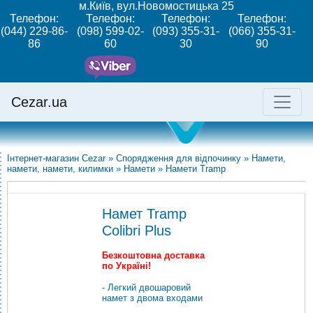
м.Київ, вул.Новомостицька 25
Телефон:
Телефон:
Телефон:
Телефон:
(044) 229-86-
(098) 599-02-
(093) 355-31-
(066) 355-31-
86
60
30
90
Cezar.ua
Інтернет-магазин Cezar
»
Спорядження для відпочинку
»
Намети,
намети, намети, килимки
»
Намети
»
Намети Tramp
Намет Tramp
Colibri Plus
Безкоштовна доставка
по Україні!
- Легкий двошаровий
намет з двома входами