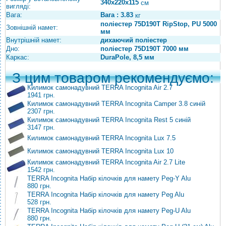
340х220х115
см
вигляді:
Вага:
Вага : 3.83
кг
поліестер 75D190T RipStop, PU 5000
Зовнішній намет:
мм
Внутрішній намет:
дихаючий поліестер
Дно:
поліестер 75D190T 7000 мм
Каркас:
DuraPole, 8,5 мм
З цим товаром рекомендуємо:
Килимок самонадувний TERRA Incognita Air 2.7
1941 грн.
Килимок самонадувний TERRA Incognita Camper 3.8 синій
2307 грн.
Килимок самонадувний TERRA Incognita Rest 5 синій
3147 грн.
Килимок самонадувний TERRA Incognita Lux 7.5
Килимок самонадувний TERRA Incognita Lux 10
Килимок самонадувний TERRA Incognita Air 2.7 Lite
1542 грн.
TERRA Incognita Набір кілочків для намету Peg-Y Alu
880 грн.
TERRA Incognita Набір кілочків для намету Peg Alu
528 грн.
TERRA Incognita Набір кілочків для намету Peg-U Alu
880 грн.