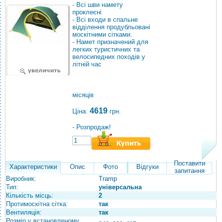
- Всі шви намету
проклеєні
- Всі входи в спальне
відділення продубльовані
москітними сітками.
- Намет призначений для
легких туристичних та
велосипедних походів у
літній час
місяців
4619
Ціна:
грн.
- Розпродаж!
Поставити
Характеристики
Опис
Фото
Відгуки
запитання
Виробник:
Tramp
Тип:
універсальна
Кількість місць:
2
Протимоскітна сітка:
так
Вентиляція:
так
Розмір у встановленому