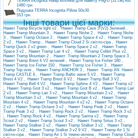
TERRA Incognita Набір кілочків для намету Peg-U (31 см) Alu
1480 грн.
Подушка TERRA Incognita Pillow 50x30
553 грн.
Інші товари цієї марки:
Намет Tramp Bicycle light v2
,
Намет Tramp Cave 3 (V2) Зелений
,
Намет Tramp Mountain 3
,
Намет Tramp Nishe 2
,
Намет Tramp Nishe
3
,
Намет Tramp Octave 2
,
Намет Tramp Space 4 v2
,
Намет Tramp
2 v2
,
Намет Tramp
,
Намет Tramp Cloud 2 Si світло-сіра
,
Намет
Tramp Quick 2 v2 green
,
Намет Tramp Space 2 v2
,
Намет Tramp
Space 3 v2
,
Намет Tramp Lair 4 v2
,
Намет Tramp Colibri Plus v2
,
Намет Tramp Mountain 2
,
Намет
Tramp
Mountain 2
Tramp Space 3
,
Намет Tramp Brest 6 V2 зелений
,
Намет Tramp Ice Fisher 180
,
Намет
Tramp Ice Fisher
150
, Намет Tramp Ice Fisher 3
,
Намет
Tramp
Top over
,
Намет Tramp ANCHOR 3
,
Намет
Tramp
AN
Намет
Tramp CASTLE 6
,
Намет Tramp Baltic wave 5 V2
,
Намет Tramp
Brest 4 V2
,
Намет Tramp Brest
6 V2
,
Намет Tramp Bell 3 V2
,
Намет Tramp Bell 4 V2
,
Намет Tramp Sphinx 4 V2
,
Намет Tramp v2
,
Намет Tramp Grot 3 v2
,
Намет Tramp Grot B v2
,
Намет Tramp Lair
2 v2
,
Намет Tramp Lair
3 v2 , Намет
Tramp Mountain 2 v2
,
Намет
Tramp Mountain 3 v2
,
Намет Tramp Mountain 4 v2
,
Намет Tramp
Mountain 4 v2
,
Намет Tramp Mountain 4 v2 v2
,
Намет Tramp Octave
2 v2
,
Намет Tramp Octave 3 v2
,
Намет Tramp Peak 2 v2
,
Намет
Tramp Peak 3 v2
,
Намет Tramp Rock 2 v2
,
Намет Tramp Rock 3 v2
,
Намет Tramp Rock 4 v2
,
Намет Tramp Sarma v2
,
Намет Tramp
Scout 2 v2
,
Намет Tramp Scout 3 v2
,
Намет Tramp Sirius 3 v2
,
Намет Tramp Stalker 2 v2
,
Намет Tramp Stalker 3 v2
,
Намет Tramp
Stalker 3 v2
,
Намет Tramp Stalker 3 v2 9 V2
,
Намет Tramp Air 1 Si
світло-сіра
,
Намет Tramp Air 1 Si темно-зелена
,
Намет Tramp Cloud